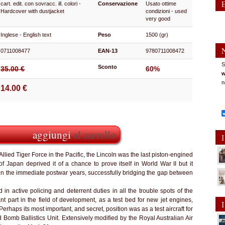
cart. edit. con sovracc. ill. colori -
Conservazione
Usato ottime
Hardcover with dustjacket
condizioni - used
very good
Inglese - English text
Peso
1500 (gr)
0711008477
EAN-13
9780711008472
S
Sconto
35.00 €
60%
w
n
14.00 €
aggiungi
al carrello
I
lied Tiger Force in the Pacific, the Lincoln was the last piston-engined
 Japan deprived it of a chance to prove itself in World War II but it
 the immediate postwar years, successfully bridging the gap between
 in active policing and deterrent duties in all the trouble spots of the
 part in the field of development, as a test bed for new jet engines,
I
haps its most important, and secret, position was as a test aircraft for
Bomb Ballistics Unit. Extensively modified by the Royal Australian Air