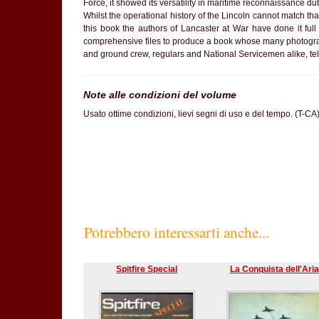
Force, it showed its versatility in maritime reconnaissance du
Whilst the operational history of the Lincoln cannot match tha
this book the authors of Lancaster at War have done it ful
comprehensive files to produce a book whose many photogra
and ground crew, regulars and National Servicemen alike, tell th
Note alle condizioni del volume
Usato ottime condizioni, lievi segni di uso e del tempo. (T-CA
SC60%
Potrebbero interessarti anche...
Spitfire Special
La Conquista dell'Aria