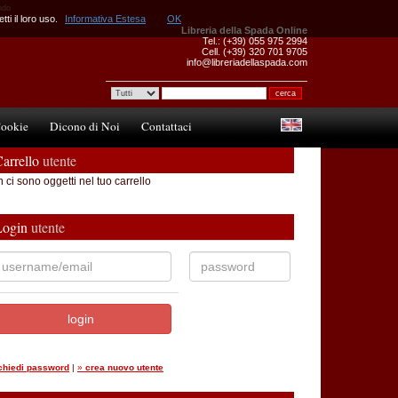
ondo
ti il loro uso.
Informativa Estesa
OK
Libreria della Spada Online
Tel.: (+39) 055 975 2994
Cell. (+39) 320 701 9705
info@libreriadellaspada.com
ookie
Dicono di Noi
Contattaci
arrello
utente
 ci sono oggetti nel tuo carrello
Login
utente
ichiedi password
|
»
crea nuovo utente