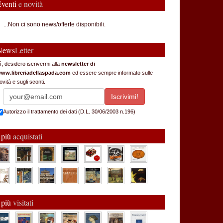
Eventi
e novità
...Non ci sono news/offerte disponibili.
News
Letter
ì, desidero iscrivermi alla
newsletter di
ww.libreriadellaspada.com
ed essere sempre informato sulle
ovità e sugli sconti.
Autorizzo il trattamento dei dati (D.L. 30/06/2003 n.196)
 più
acquistati
 più
visitati