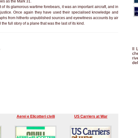
ties as the Mark 31.
t of its glamorous wartime forebears, it was an important aircraft, and in
l justice. Once again they have used their specialised knowledge and
phs from hitherto unpublished sources and eyewitness accounts by air
e full story of a plane that was the last of its kind.
Il
)
che
ri
del
Aerei e Elicotteri civili
US Carriers at War