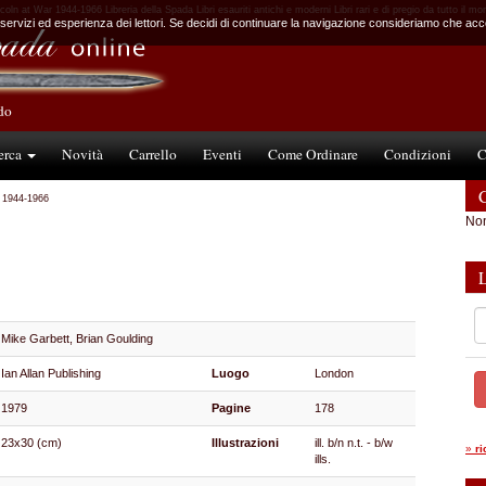
coln at War 1944-1966 Libreria della Spada Libri esauriti antichi e moderni Libri rari e di pregio da tutto il m
 servizi ed esperienza dei lettori. Se decidi di continuare la navigazione consideriamo che accet
ndo
erca
Novità
Carrello
Eventi
Come Ordinare
Condizioni
C
C
r 1944-1966
Non
Mike Garbett, Brian Goulding
Ian Allan Publishing
Luogo
London
1979
Pagine
178
23x30 (cm)
Illustrazioni
ill. b/n n.t. - b/w
»
r
ills.