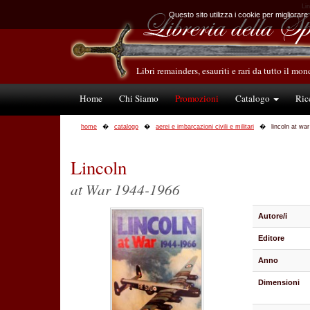
Lin
Questo sito utilizza i cookie per migliorare
Libri remainders, esauriti e rari da tutto il mo
Home
Chi Siamo
Promozioni
Catalogo
Ric
home
catalogo
aerei e imbarcazioni civili e militari
lincoln at wa
Lincoln
at War 1944-1966
Autore/i
Editore
Anno
Dimensioni