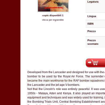
Legatura
copie disponibili 1
Lingua
clicca per ingrandire
ISBN
Prezzo
Prezzo
scontato
Developed from the Lancaster and designed for use with the Al
bomber to be used by the Royal Air Force. The surrender of
became the main workhorse for the RAF bomber squadrons in
the Lancaster and the jet-age V-bombers.
Not that the Lincoln's role was entirely peaceful. It was used
1950s - Malaya, Aden and Kenya. It also played an important
equipment and techniques and was widely used for training. Per
the Bombing Trials Unit, Central Bombing Establishment and 