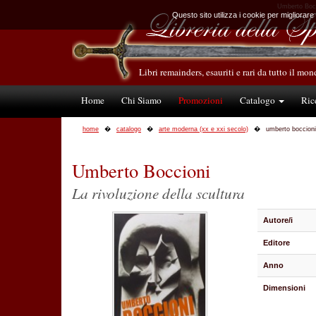
Umberto Bocci
Questo sito utilizza i cookie per migliorare
Libri remainders, esauriti e rari da tutto il mo
Home
Chi Siamo
Promozioni
Catalogo
Ric
home
catalogo
arte moderna (xx e xxi secolo)
umberto boccioni
Umberto Boccioni
La rivoluzione della scultura
Autore/i
Editore
Anno
Dimensioni