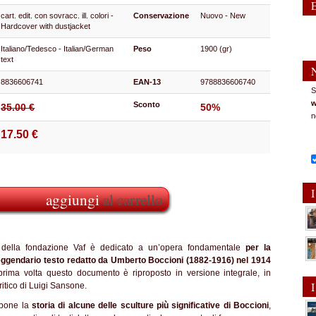
cart. edit. con sovracc. ill. colori -
Conservazione
Nuovo - New
Hardcover with dustjacket
Italiano/Tedesco - Italian/German
Peso
1900 (gr)
text
8836606741
EAN-13
9788836606740
S
w
Sconto
35.00 €
50%
n
17.50 €
I
aggiungi
al carrello
e della fondazione Vaf è dedicato a un’opera fondamentale
per la
 leggendario testo redatto da Umberto Boccioni (1882-1916) nel 1914
prima volta questo documento è riproposto in versione integrale, in
I
ritico di Luigi Sansone.
opone la
storia di alcune delle sculture più significative di Boccioni
,