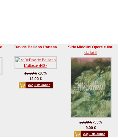
De
Davide Balliano L'attesa
Sirio Midollini Opere e libri
da lui ill
15.00 €
-20%
12.00 €
Acquista online
20.00 €
-55%
9.00 €
Acquista online