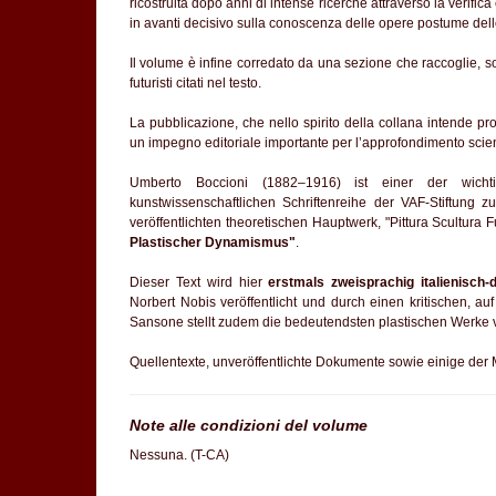
ricostruita dopo anni di intense ricerche attraverso la verific
in avanti decisivo sulla conoscenza delle opere postume dell
Il volume è infine corredato da una sezione che raccoglie, sott
futuristi citati nel testo.
La pubblicazione, che nello spirito della collana intende pr
un impegno editoriale importante per l’approfondimento scient
Umberto Boccioni (1882–1916) ist einer der wichti
kunstwissenschaftlichen Schriftenreihe der VAF-Stiftung 
veröffentlichten theoretischen Hauptwerk, "Pittura Scultura 
Plastischer Dynamismus"
.
Dieser Text wird hier
erstmals zweisprachig italienisch
Norbert Nobis veröffentlicht und durch einen kritischen, 
Sansone stellt zudem die bedeutendsten plastischen Werke v
Quellentexte, unveröffentlichte Dokumente sowie einige der 
Note alle condizioni del volume
Nessuna. (T-CA)