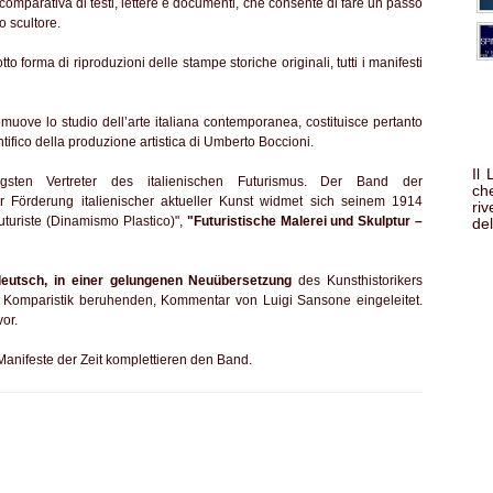
a comparativa di testi, lettere e documenti, che consente di fare un passo
o scultore.
o forma di riproduzioni delle stampe storiche originali, tutti i manifesti
omuove lo studio dell’arte italiana contemporanea, costituisce pertanto
ifico della produzione artistica di Umberto Boccioni.
Il
gsten Vertreter des italienischen Futurismus. Der Band der
che
zur Förderung italienischer aktueller Kunst widmet sich seinem 1914
ri
Futuriste (Dinamismo Plastico)",
"Futuristische Malerei und Skulptur –
del
-deutsch, in einer gelungenen Neuübersetzung
des Kunsthistorikers
auf Komparistik beruhenden, Kommentar von Luigi Sansone eingeleitet.
or.
Manifeste der Zeit komplettieren den Band.