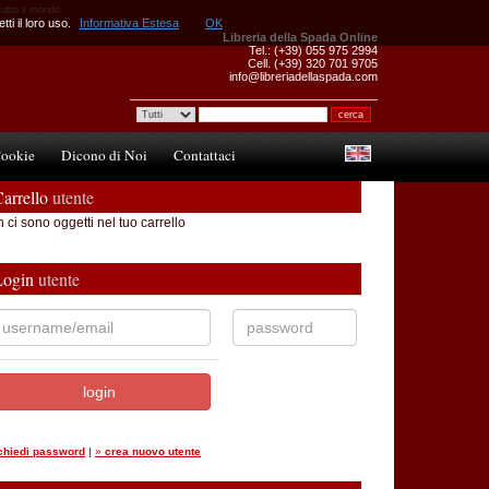
tutto il mondo
ti il loro uso.
Informativa Estesa
OK
Libreria della Spada Online
Tel.: (+39) 055 975 2994
Cell. (+39) 320 701 9705
info@libreriadellaspada.com
ookie
Dicono di Noi
Contattaci
arrello
utente
 ci sono oggetti nel tuo carrello
Login
utente
ichiedi password
|
»
crea nuovo utente