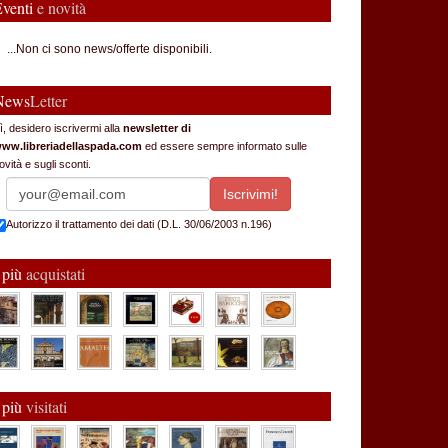
Eventi
e novità
...Non ci sono news/offerte disponibili.
News
Letter
ì, desidero iscrivermi alla
newsletter di
ww.libreriadellaspada.com
ed essere sempre informato sulle
ovità e sugli sconti.
Autorizzo il trattamento dei dati (D.L. 30/06/2003 n.196)
 più
acquistati
 più
visitati