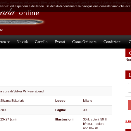
oni La rivoluzione della scultura Libreria della Spada Libri esauriti antichi e moderni Libri rari e di pregio da 
 servizi ed esperienza dei lettori. Se decidi di continuare la navigazione consideriamo che accet
ndo
erca
Novità
Carrello
Eventi
Come Ordinare
Condizioni
C
C
Non
a cura di Volker W. Feierabend
Silvana Editoriale
Luogo
Milano
2006
Pagine
306
23x27 (cm)
Illustrazioni
30 ill. colori, 50 ill.
»
r
b/n n.t. - colors
and b/w ills