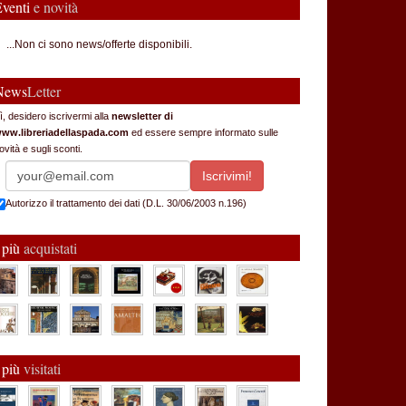
Eventi
e novità
...Non ci sono news/offerte disponibili.
News
Letter
ì, desidero iscrivermi alla
newsletter di
ww.libreriadellaspada.com
ed essere sempre informato sulle
ovità e sugli sconti.
Autorizzo il trattamento dei dati (D.L. 30/06/2003 n.196)
 più
acquistati
 più
visitati