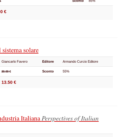
Sconto
85%
€
00 €
 sistema solare
Giancarlo Favero
Editore
Armando Curcio Editore
Sconto
55%
30.00 €
13.50 €
dustria Italiana
Perspectives of Italian