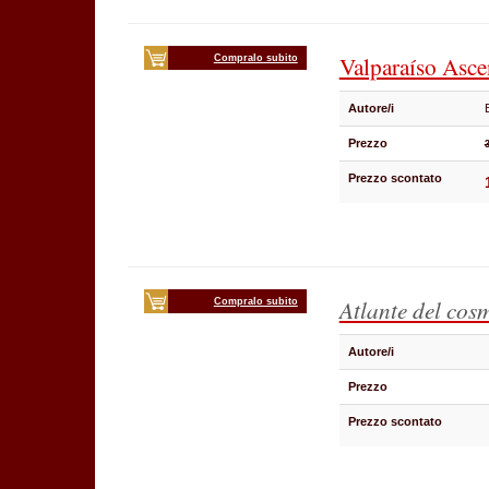
Valparaíso Asce
Compralo subito
Autore/i
Prezzo
Prezzo scontato
Atlante del co
Compralo subito
Autore/i
Prezzo
Prezzo scontato