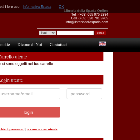
ti il loro uso.
Informativa Estesa
OK
Libreria della Spada Online
Tel.: (+39) 055 975 2994
Cell. (+39) 320 701 9705
info@libreriadellaspada.com
ookie
Dicono di Noi
Contattaci
arrello
utente
 ci sono oggetti nel tuo carrello
Login
utente
ichiedi password
|
»
crea nuovo utente