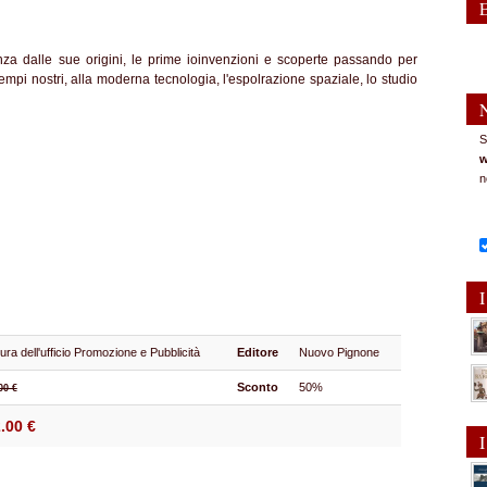
enza dalle sue origini, le prime ioinvenzioni e scoperte passando per
mpi nostri, alla moderna tecnologia, l'espolrazione spaziale, lo studio
S
w
n
I
ura dell'ufficio Promozione e Pubblicità
Editore
Nuovo Pignone
Sconto
50%
00 €
.00 €
I