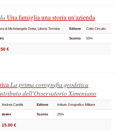
eda
Una famiglia una storia un'azienda
ura di Michelangelo Dotta, Liborio Termine
Editore
Colto Circuito
Sconto
55%
0 €
.50 €
rica
La prima corografia geodetica
contributo dell'Osservatorio Ximeniano
Andrea Cantile
Editore
Istituto Geografico Militare
Sconto
25%
20.00 €
15.00 €