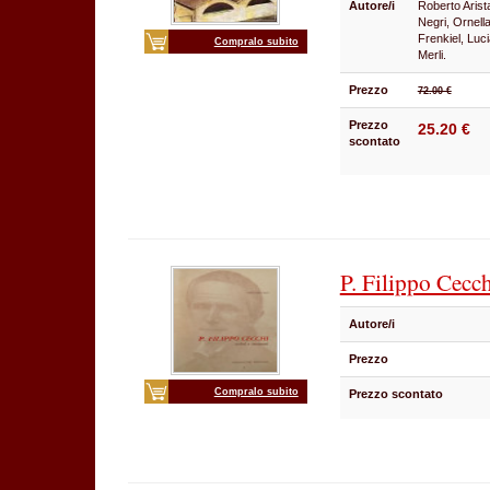
Autore/i
Roberto Arist
Negri, Ornella
Frenkiel, Luc
Compralo subito
Merli.
Prezzo
72.00 €
Prezzo
25.20 €
scontato
P. Filippo Cecc
Autore/i
Prezzo
Compralo subito
Prezzo scontato