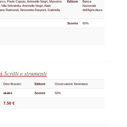
arco, Paolo Caputo, Antonello Negri, Massimo
Editore
Banca
 Villa Selvafolta, Antonello Negri, Alain
Nazionale
iano Raimondi, Simonetta Rasponi, Gabriella
dell'Agricoltura
Sconto
65%
hi
Scritti e strumenti
Dino Bravieri
Editore
Osservatorio Ximeniano
Sconto
50%
15.00 €
7.50 €