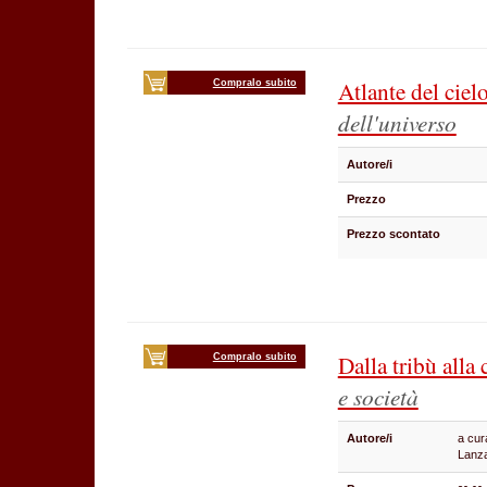
Atlante del ciel
Compralo subito
dell'universo
Autore/i
Prezzo
Prezzo scontato
Dalla tribù alla
Compralo subito
e società
Autore/i
a cur
Lanz