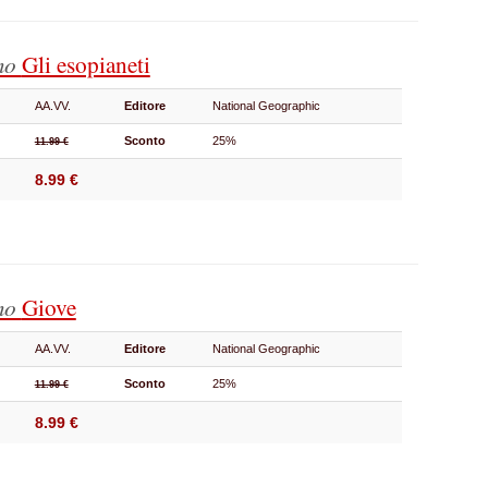
smo
Gli esopianeti
AA.VV.
Editore
National Geographic
Sconto
25%
11.99 €
8.99 €
smo
Giove
AA.VV.
Editore
National Geographic
Sconto
25%
11.99 €
8.99 €