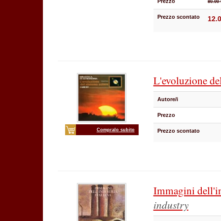
Prezzo
80.00 
Prezzo scontato
12.
L'evoluzione del
Autore/i
Prezzo
Compralo subito
Prezzo scontato
Immagini dell'in
industry