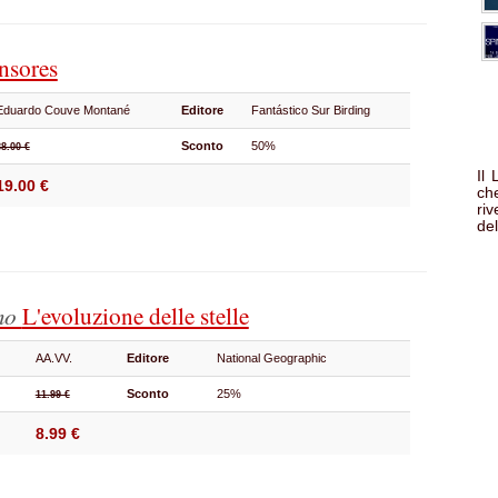
nsores
Eduardo Couve Montané
Editore
Fantástico Sur Birding
Sconto
50%
38.00 €
Il
19.00 €
che
ri
del
smo
L'evoluzione delle stelle
AA.VV.
Editore
National Geographic
Sconto
25%
11.99 €
8.99 €