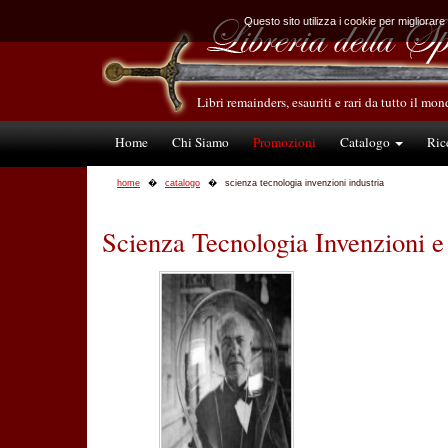
Questo sito utilizza i cookie per migliorare
Libri remainders, esauriti e rari da tutto il mo
Home
Chi Siamo
Promozioni
Catalogo
Ric
home
catalogo
scienza tecnologia invenzioni industria
Scienza Tecnologia Invenzioni e 