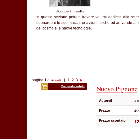
clicca per ingrandire
In questa sezione potrete trovare volumi dedicati alla sci
Leonardo e le sue macchine avveniristiche ed arrivando ai te
del cosmo e le nuove tecnologie.
pagina 1 di 4
»»»
|
1
2
3
4
Nuovo Pignone
Compralo subito
Autore/i
a c
Prezzo
24.
Prezzo scontato
12