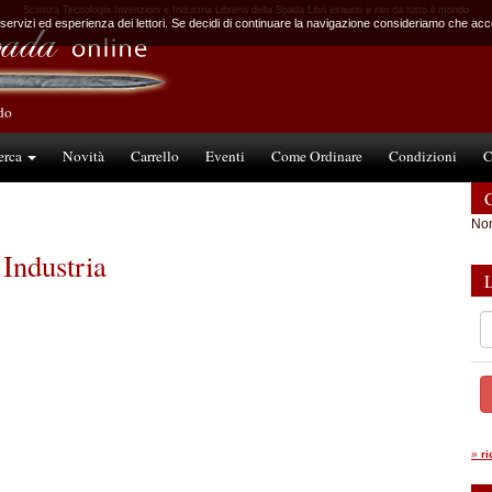
Scienza Tecnologia Invenzioni e Industria Libreria della Spada Libri esauriti e rari da tutto il mondo
 servizi ed esperienza dei lettori. Se decidi di continuare la navigazione consideriamo che accet
ndo
erca
Novità
Carrello
Eventi
Come Ordinare
Condizioni
C
C
Non
Industria
»
r