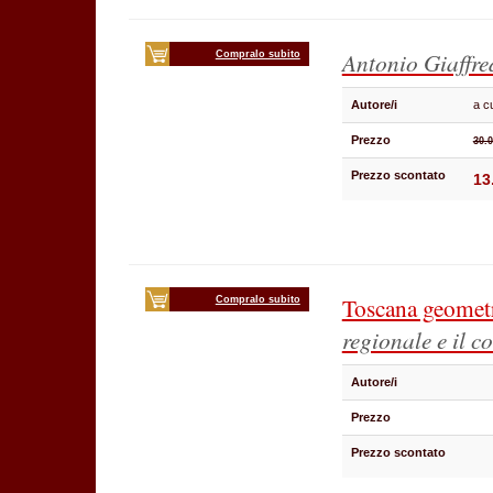
Antonio Giaffr
Compralo subito
Autore/i
a c
Prezzo
30.0
Prezzo scontato
13
Toscana geomet
Compralo subito
regionale e il 
Autore/i
Prezzo
Prezzo scontato