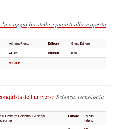
o
In viaggio fra stelle e pianeti alla scoperta
Adriana Rigutti
Editore
Giunti Editore
Sconto
60%
24.00 €
9.60 €
 conquista dell'universo
Scienza, tecnologia
a di Umberto Colombo, Giuseppe
Editore
Credito
avecchia
Italiano