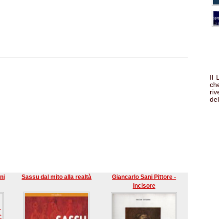
Il
che
ri
del
ni
Sassu dal mito alla realtà
Giancarlo Sani Pittore -
Incisore