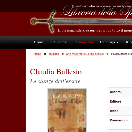
Claudia b
Questo sito utilizza i cookie per migliorare
Libri remainders, esauriti e rari da tutto il mo
Home
Chi Siamo
Promozioni
Catalogo
Ric
home
catalogo
arte moderna (xx e xxi secolo)
claudia ballesio 
Claudia Ballesio
Le stanze dell'essere
Autore/i
Editore
Anno
Dimensioni