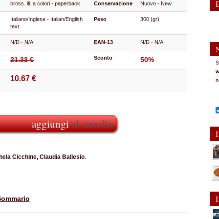
bross. ill. a colori - paperback
Conservazione
Nuovo - New
Italiano/Inglese - Italian/English
Peso
300 (gr)
text
N/D - N/A
EAN-13
N/D - N/A
Sconto
21.33 €
50%
S
w
10.67 €
n
aggiungi
al carrello
I
hela Cicchine, Claudia Ballesio
.
I
Sommario