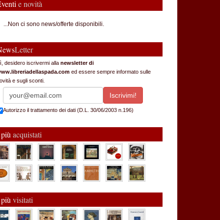
Eventi
e novità
...Non ci sono news/offerte disponibili.
News
Letter
ì, desidero iscrivermi alla
newsletter di
ww.libreriadellaspada.com
ed essere sempre informato sulle
ovità e sugli sconti.
Autorizzo il trattamento dei dati (D.L. 30/06/2003 n.196)
 più
acquistati
 più
visitati