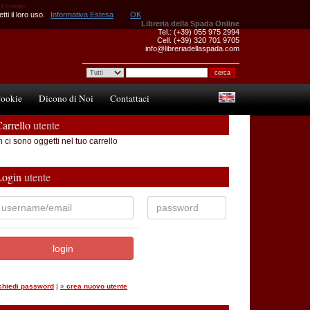
o il mondo
ti il loro uso.
Informativa Estesa
OK
Libreria della Spada Online
Tel.: (+39) 055 975 2994
Cell. (+39) 320 701 9705
info@libreriadellaspada.com
ookie
Dicono di Noi
Contattaci
arrello
utente
 ci sono oggetti nel tuo carrello
Login
utente
ichiedi password
|
»
crea nuovo utente