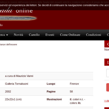
allesio le stanze dell'essere Libreria della Spada Libri esauriti antichi e moderni Libri rari e di pregio da tutt
 servizi ed esperienza dei lettori. Se decidi di continuare la navigazione consideriamo che accet
ndo
erca
Novità
Carrello
Eventi
Come Ordinare
Condizioni
C
C
stanze dell'essere
Non
a cura di Maurizio Vanni
Galleria Tornabuoni
Luogo
Firenze
2002
Pagine
58
22x22x1 (cm)
Illustrazioni
ill. colori n.t. -
»
r
colors ills