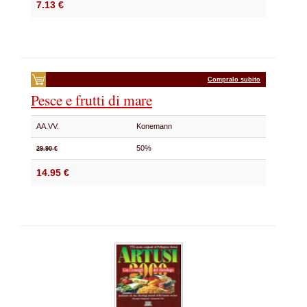
7.13 €
Compralo subito
Pesce e frutti di mare
AA.VV.
Konemann
50%
29.90 €
14.95 €