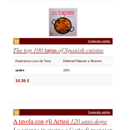
Compralo subito
The top 100
tapas
of Spanish cuisine
Esperanza Luca de Tena
Editorial Palacios y Museos
20%
12.95 €
10.36 €
Compralo subito
A tavola con gli Artusi
120 anni dopo
La scienza in cucina e l’arte di mangiar