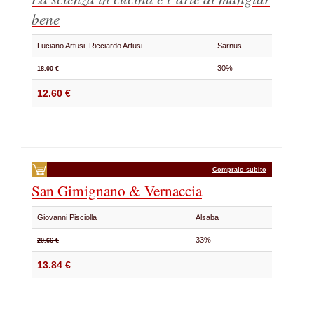
bene
Luciano Artusi, Ricciardo Artusi
Sarnus
30%
18.00 €
12.60 €
Compralo subito
San Gimignano & Vernaccia
Giovanni Pisciolla
Alsaba
33%
20.66 €
13.84 €