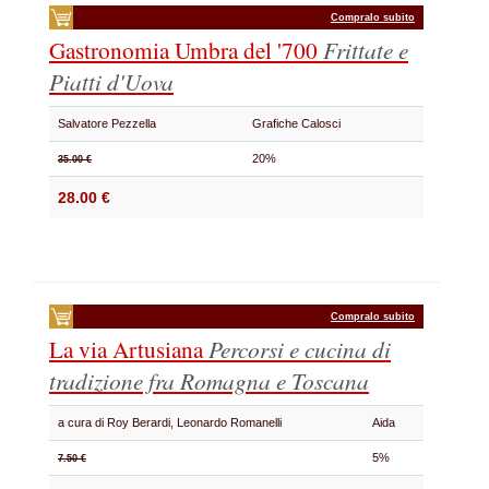
Compralo subito
Gastronomia Umbra del '700
Frittate e
Piatti d'Uova
Salvatore Pezzella
Grafiche Calosci
20%
35.00 €
28.00 €
Compralo subito
La via Artusiana
Percorsi e cucina di
tradizione fra Romagna e Toscana
a cura di Roy Berardi, Leonardo Romanelli
Aida
5%
7.50 €