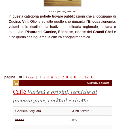
clicca per ingrandire
In questa categoria potrete trovare pubblicazioni che si occupano di
Cucina,
Vini
,
Olio
, e su tutto quello che riguarda
l'Enogastronomia
,
volumi sulle ricette e la tradizione culinaria regionale, italiana e
mondiale,
Ristoranti, Cantine, Etichette
,
ricette
dei
Grandi Chef
e
tutto quello che riguarda la cultura enogastronomica.
pagina 1 di 13
»»»
|
1
2
3
4
5
6
7
8
9
10
11
12
13
Compralo subito
Caffè
Varietà e origini, tecniche di
preparazione, cocktail e ricette
Gabriella Baiguera
Giunti Editore
60%
24.00 €