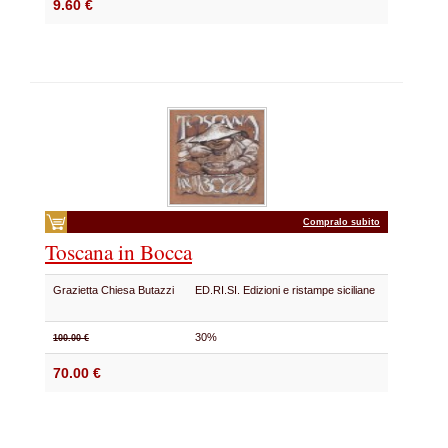
9.60 €
Compralo subito
Toscana in Bocca
Grazietta Chiesa Butazzi
ED.RI.SI. Edizioni e ristampe siciliane
30%
100.00 €
70.00 €