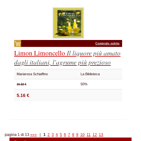
Compralo subito
Limon Limoncello
Il liquore più amato
dagli italiani, l'agrume più prezioso
Mariarosa Schiaffino
La Biblioteca
50%
10.32 €
5.16 €
pagina 1 di 13
»»»
|
1
2
3
4
5
6
7
8
9
10
11
12
13