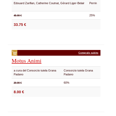
Edouard Zarifian, Catherine Coutnat, Gérard Liger-Belair
Perrin
25%
45.00 €
33.75 €
Compralo subito
Motus Animi
a cura del Consorzio tutela Grana
Consorzio tutela Grana
Padano
Padano
60%
20.00 €
8.00 €