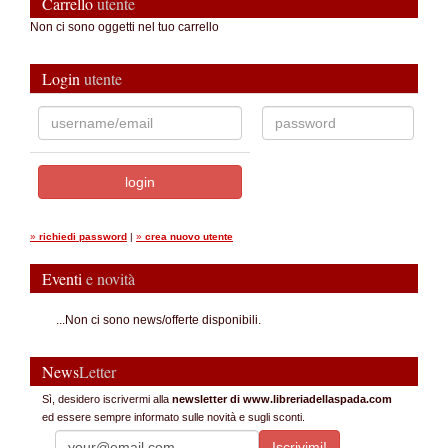
Carrello
utente
Non ci sono oggetti nel tuo carrello
Login
utente
»
richiedi password
|
»
crea nuovo utente
Eventi
e novità
...Non ci sono news/offerte disponibili.
News
Letter
Sì, desidero iscrivermi alla
newsletter di www.libreriadellaspada.com
ed essere sempre informato sulle novità e sugli sconti.