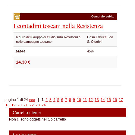
Compralo subito
I contadini toscani nella Resistenza
a cura del Gruppo di studio sulla Resistenza
Casa Editrice Leo
nelle campagne toscane
S. Olschki
45%
26.00 €
14.30 €
pagina 1 di 24
»»»
|
1
2
3
4
5
6
7
8
9
10
11
12
13
14
15
16
17
18
19
20
21
22
23
24
Carrello
utente
Non ci sono oggetti nel tuo carrello
Login
utente