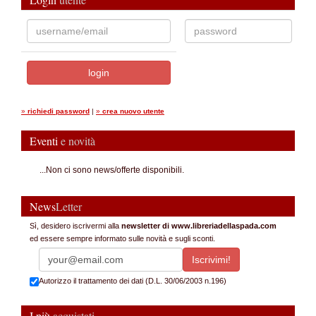
»
richiedi password
|
»
crea nuovo utente
Eventi
e novità
...Non ci sono news/offerte disponibili.
News
Letter
Sì, desidero iscrivermi alla
newsletter di www.libreriadellaspada.com
ed essere sempre informato sulle novità e sugli sconti.
Autorizzo il trattamento dei dati (D.L. 30/06/2003 n.196)
I più
acquistati