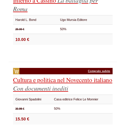
Inferno a Cassino
La battaglia per
Roma
Harold L. Bond
Ugo Mursia Editore
50%
20.00 €
10.00 €
Compralo subito
Cultura e politica nel Novecento italiano
Con documenti inediti
Giovanni Spadolini
Casa editrice Felice Le Monnier
50%
30.99 €
15.50 €