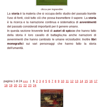
clicca per ingrandire
La
storia
è la materia che si occupa dello studio del passato tramite
l'uso di fonti, cioè tutto ciò che possa trasmettere il sapere. La
storia
è la ricerca e la narrazione continua e sistematica di
avvenimenti
del passato considerati importanti per il genere umano.
In questa sezione troverete testi di
autori di spicco
che hanno fatto
della storia il loro cavallo di battaglia,ma anche narrazioni di
avvenimenti che hanno cambiato le umane vicissitudini. Inoltre
libri
monografici
sui vari personaggi che hanno fatto la storia
dell'umanità.
pagina 1 di 24
»»»
|
1
2
3
4
5
6
7
8
9
10
11
12
13
14
15
16
17
18
19
20
21
22
23
24