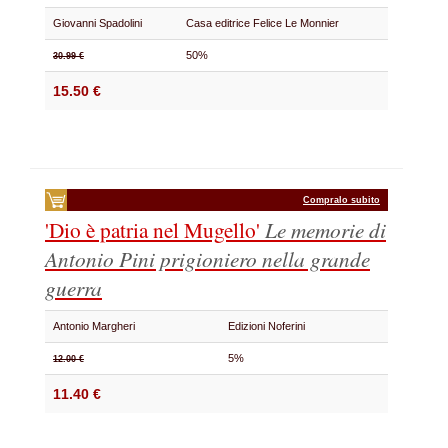
Giovanni Spadolini
Casa editrice Felice Le Monnier
50%
30.99 €
15.50 €
Compralo subito
'Dio è patria nel Mugello'
Le memorie di
Antonio Pini prigioniero nella grande
guerra
Antonio Margheri
Edizioni Noferini
5%
12.00 €
11.40 €