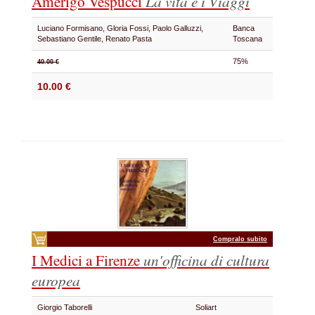
Amerigo Vespucci
La vita e i Viaggi
Luciano Formisano, Gloria Fossi, Paolo Galluzzi,
Banca
Sebastiano Gentile, Renato Pasta
Toscana
75%
40.00 €
10.00 €
Compralo subito
I Medici a Firenze
un'officina di cultura
europea
Giorgio Taborelli
Soliart