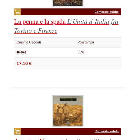
Compralo subito
La penna e la spada
L’Unità d’Italia fra
Torino e Firenze
Cosimo Ceccuti
Polistampa
55%
38.00 €
17.10 €
Compralo subito