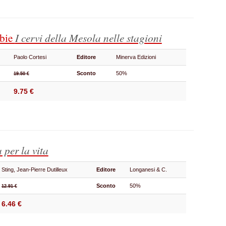
bbie
I cervi della Mesola nelle stagioni
Paolo Cortesi
Editore
Minerva Edizioni
Sconto
50%
19.50 €
9.75 €
a per la vita
Sting, Jean-Pierre Dutilleux
Editore
Longanesi & C.
Sconto
50%
12.91 €
6.46 €