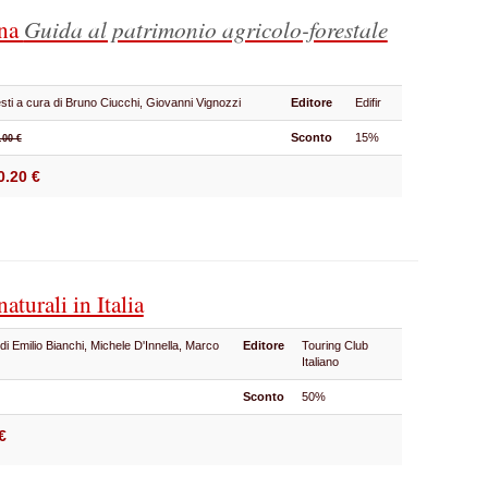
ana
Guida al patrimonio agricolo-forestale
sti a cura di Bruno Ciucchi, Giovanni Vignozzi
Editore
Edifir
Sconto
15%
.00 €
0.20 €
naturali in Italia
di Emilio Bianchi, Michele D'Innella, Marco
Editore
Touring Club
i
Italiano
Sconto
50%
€