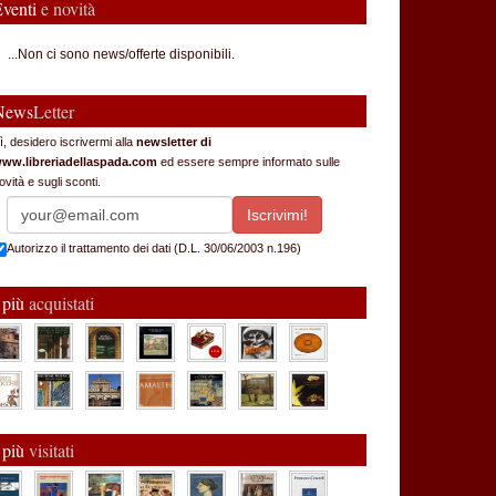
Eventi
e novità
...Non ci sono news/offerte disponibili.
News
Letter
ì, desidero iscrivermi alla
newsletter di
ww.libreriadellaspada.com
ed essere sempre informato sulle
ovità e sugli sconti.
Autorizzo il trattamento dei dati (D.L. 30/06/2003 n.196)
 più
acquistati
 più
visitati