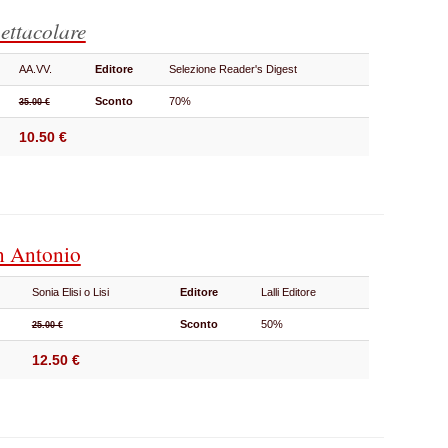
ettacolare
AA.VV.
Editore
Selezione Reader's Digest
Sconto
70%
35.00 €
10.50 €
an Antonio
Sonia Elisi o Lisi
Editore
Lalli Editore
Sconto
50%
25.00 €
12.50 €