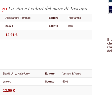
lago
La vita e i colori del mare di Toscana
Alessandro Tommasi
Editore
Polistampa
Sconto
50%
25.82 €
12.91 €
Il
che
ri
del
David Urry, Katie Urry
Editore
Vernon & Yates
Sconto
50%
25.00 €
12.50 €