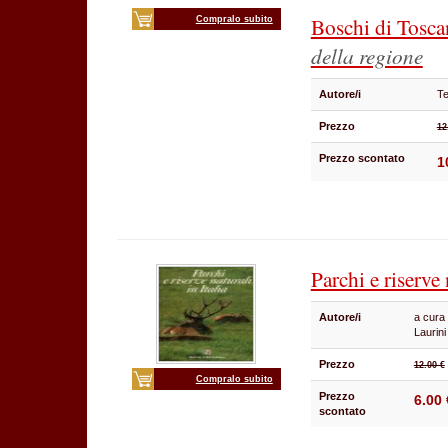
Boschi di Tosc
Compralo subito
della regione
Autore/i
Te
Prezzo
12
Prezzo scontato
1
Parchi e riserve 
Autore/i
a cura 
Laurin
Prezzo
12.00 €
Compralo subito
Prezzo
6.00 
scontato