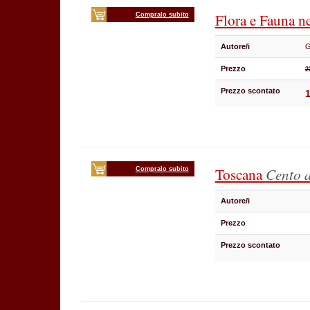
Flora e Fauna n
Compralo subito
Autore/i
G
Prezzo
2
Prezzo scontato
1
Toscana
Cento a
Compralo subito
Autore/i
Prezzo
Prezzo scontato