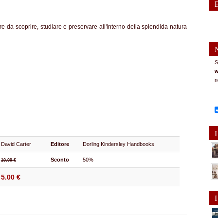
ure da scoprire, studiare e preservare all'interno della splendida natura
S
w
n
I
David Carter
Editore
Dorling Kindersley Handbooks
Sconto
50%
10.00 €
5.00 €
I