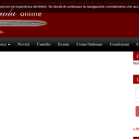
Natura e Animali Libreria della Spada Libri esauriti antichi e moderni Libri rari e di pregio da tutto il mondo
 servizi ed esperienza dei lettori. Se decidi di continuare la navigazione consideriamo che accet
ndo
erca
Novità
Carrello
Eventi
Come Ordinare
Condizioni
C
C
Non
»
r