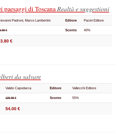
ei paesaggi di Toscana
Realtà e suggestioni
iovanni Padroni, Marco Lambertini
Editore
Pacini Editore
Sconto
40%
3.00 €
3.80 €
lberi da salvare
Valido Capodarca
Editore
Vallecchi Editore
Sconto
55%
120.00 €
54.00 €