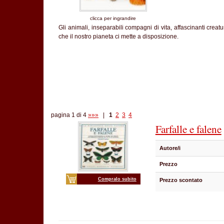
clicca per ingrandire
Gli animali, inseparabili compagni di vita, affascinanti creat
che il nostro pianeta ci mette a disposizione.
pagina 1 di 4
»»»
|
1
2
3
4
Farfalle e falene
Autore/i
Prezzo
Compralo subito
Prezzo scontato