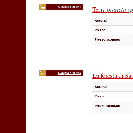
Terra
pianeta sp
Compralo subito
Autore/i
Prezzo
Prezzo scontato
La foresta di S
Compralo subito
Autore/i
Prezzo
Prezzo scontato