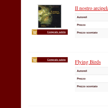
Il nostro arcipe
Autore/i
Prezzo
Compralo subito
Prezzo scontato
Flying Birds
Compralo subito
Autore/i
Prezzo
Prezzo scontato