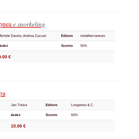
apnea
e snorkeling
Michele Davino, Andrea Zuccari
Editore
mediAterraneum
Sconto
55%
0.00 €
9.00 €
pa
Jan Triska
Editore
Longanesi & C.
Sconto
60%
25.00 €
10.00 €