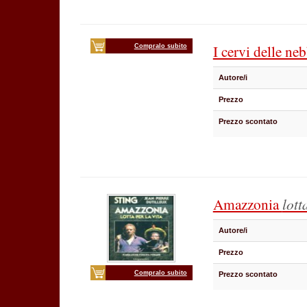
I cervi delle ne
Compralo subito
Autore/i
Prezzo
Prezzo scontato
Amazzonia
lott
Autore/i
Prezzo
Compralo subito
Prezzo scontato