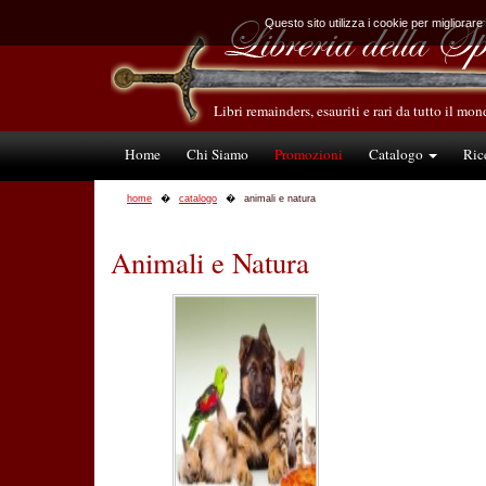
Questo sito utilizza i cookie per migliorare
Libri remainders, esauriti e rari da tutto il mo
Home
Chi Siamo
Promozioni
Catalogo
Ric
home
catalogo
animali e natura
Animali e Natura