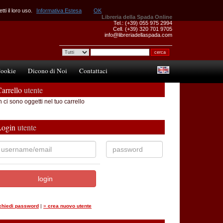
ti il loro uso.
Informativa Estesa
OK
Libreria della Spada Online
Tel.: (+39) 055 975 2994
Cell. (+39) 320 701 9705
info@libreriadellaspada.com
ookie
Dicono di Noi
Contattaci
arrello
utente
 ci sono oggetti nel tuo carrello
Login
utente
ichiedi password
|
»
crea nuovo utente