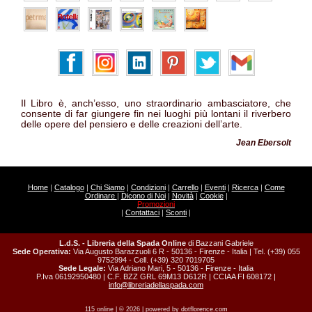
Il Libro è, anch’esso, uno straordinario ambasciatore, che
consente di far giungere fin nei luoghi più lontani il riverbero
delle opere del pensiero e delle creazioni dell’arte.
Jean Ebersolt
Home
|
Catalogo
|
Chi Siamo
|
Condizioni
|
Carrello
|
Eventi
|
Ricerca
|
Come
Ordinare
|
Dicono di Noi
|
Novità
|
Cookie
|
Promozioni
|
Contattaci
|
Sconti
|
L.d.S. - Libreria della Spada Online
di Bazzani Gabriele
Sede Operativa:
Via Augusto Barazzuoli 6 R - 50136 - Firenze - Italia | Tel. (+39) 055
9752994 - Cell. (+39) 320 7019705
Sede Legale:
Via Adriano Mari, 5 - 50136 - Firenze - Italia
P.Iva 06192950480 | C.F. BZZ GRL 69M13 D612R | CCIAA FI 608172 |
info@libreriadellaspada.com
115 online | © 2026 | powered by
dotflorence.com