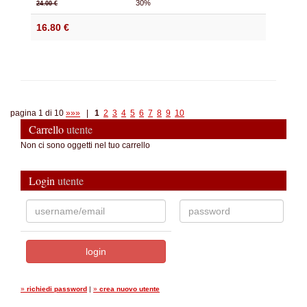
30%
24.00 €
16.80 €
pagina 1 di 10
»»»
|
1
2
3
4
5
6
7
8
9
10
Carrello
utente
Non ci sono oggetti nel tuo carrello
Login
utente
»
richiedi password
|
»
crea nuovo utente