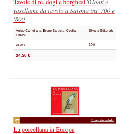
Tavole di re, dogi e borghesi
Trionfi e
vasellame da tavolo a Savona tra '700 e
'800
Arrigo Cameirana, Bruno Barbero, Cecilia
Silvana Editoriale
Chilosi
30%
35.00 €
24.50 €
Compralo subito
La porcellana in Europa