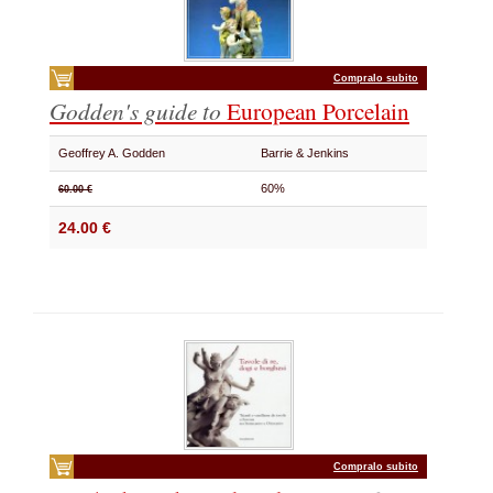
Compralo subito
Godden's guide to
European Porcelain
Geoffrey A. Godden
Barrie & Jenkins
60%
60.00 €
24.00 €
Compralo subito