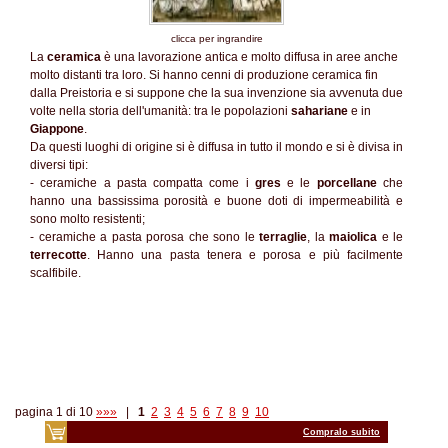
clicca per ingrandire
La
ceramica
è una lavorazione antica e molto diffusa in aree anche
molto distanti tra loro. Si hanno cenni di produzione ceramica fin
dalla Preistoria e si suppone che la sua invenzione sia avvenuta due
volte nella storia dell'umanità: tra le popolazioni
sahariane
e in
Giappone
.
Da questi luoghi di origine si è diffusa in tutto il mondo e si è divisa in
diversi tipi:
- ceramiche a pasta compatta come i
gres
e le
porcellane
che
hanno una bassissima porosità e buone doti di impermeabilità e
sono molto resistenti;
- ceramiche a pasta porosa che sono le
terraglie
, la
maiolica
e le
terrecotte
. Hanno una pasta tenera e porosa e più facilmente
scalfibile.
pagina 1 di 10
»»»
|
1
2
3
4
5
6
7
8
9
10
Compralo subito