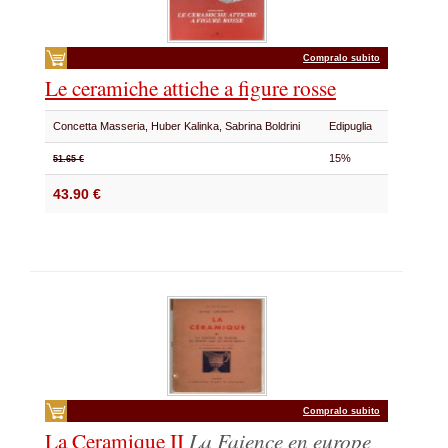
Compralo subito
Le ceramiche attiche a figure rosse
Concetta Masseria, Huber Kalinka, Sabrina Boldrini
Edipuglia
15%
51.65 €
43.90 €
Compralo subito
La Ceramique II
La Faience en europe