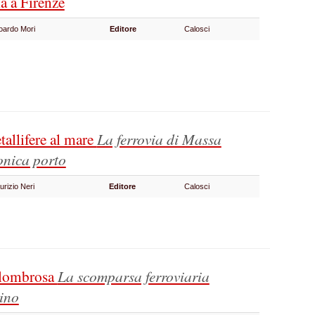
a a Firenze
oardo Mori
Editore
Calosci
tallifere al mare
La ferrovia di Massa
onica porto
urizio Neri
Editore
Calosci
allombrosa
La scomparsa ferroviaria
tino