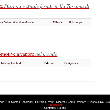
ze
Stazioni e strade ferrate nella Toscana di
nna Bellinazzi, Andrea Giuntini
Editore
Polistampa
motive a vapore
nel mondo
di Anthony Lambert
Editore
De Agostini
logo
|
Chi Siamo
|
Condizioni
|
Carrello
|
Eventi
|
Ricerca
|
Come Ordinare
|
Dicono di Noi
|
Nov
Promozioni
|
Contattaci
|
Sconti
|