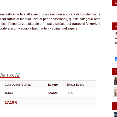
rasporto su rotaia attraverso una selezione accurata di libri dedicati a
i su rotaia
ai manuali tecnici per appassionati, questa categoria offre
ica, l'importanza culturale e l'impatto sociale dei
trasporti ferroviari
.
 porterà in un viaggio affascinante tra i binari del sapere.
S
w
n
I
the world
Colin Dennis Garratt
Editore
Exeter Books
Sconto
55%
38.00 €
17.10 €
I