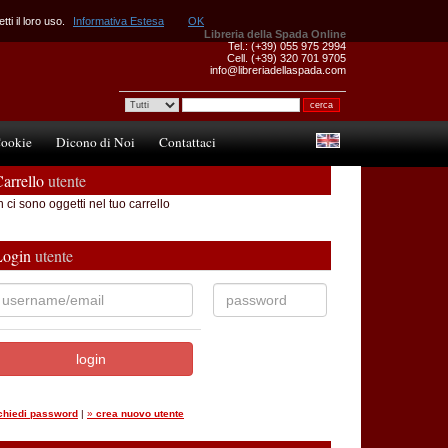
ti il loro uso.
Informativa Estesa
OK
Libreria della Spada Online
Tel.: (+39) 055 975 2994
Cell. (+39) 320 701 9705
info@libreriadellaspada.com
ookie
Dicono di Noi
Contattaci
arrello
utente
 ci sono oggetti nel tuo carrello
Login
utente
ichiedi password
|
»
crea nuovo utente