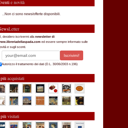
Eventi
e novità
...Non ci sono news/offerte disponibili.
News
Letter
ì, desidero iscrivermi alla
newsletter di
ww.libreriadellaspada.com
ed essere sempre informato sulle
ovità e sugli sconti.
Autorizzo il trattamento dei dati (D.L. 30/06/2003 n.196)
 più
acquistati
 più
visitati