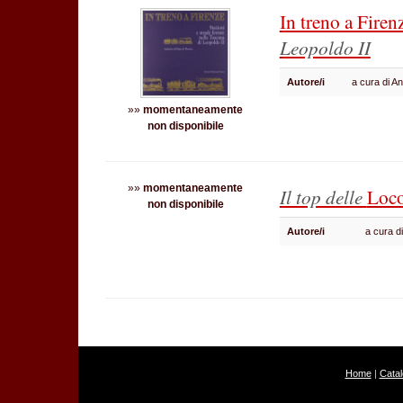
In treno a Firen
Leopoldo II
Autore/i
a cura di A
»»
momentaneamente
non disponibile
»»
momentaneamente
Il top delle
Loco
non disponibile
Autore/i
a cura 
Home
|
Cata