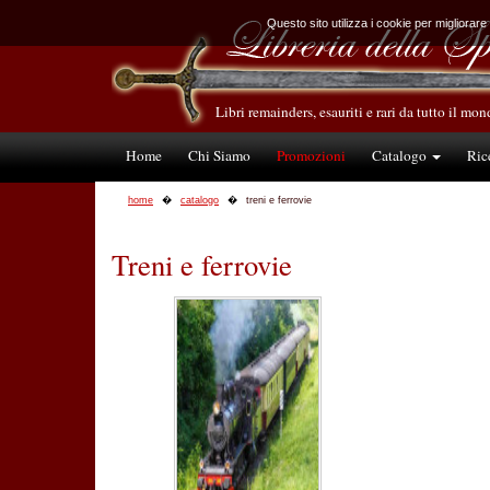
Questo sito utilizza i cookie per migliorare
Libri remainders, esauriti e rari da tutto il mo
Home
Chi Siamo
Promozioni
Catalogo
Ric
home
catalogo
treni e ferrovie
Treni e ferrovie