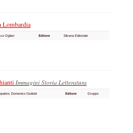
in Lombardia
co Ogliari
Editore
Silvana Editoriale
Chianti
Immagini
Storia
Letteratura
paloni, Domenico Giuliotti
Editore
Gruppo