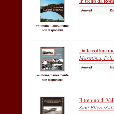
In treno da Rom
Autore/i
Ed
»»
momentaneamente
non disponibile
Dalle colline me
Marittima, Foll
Autore/i
Ma
»»
momentaneamente
non disponibile
Il trenino di V
Sant'Ellero/Sal