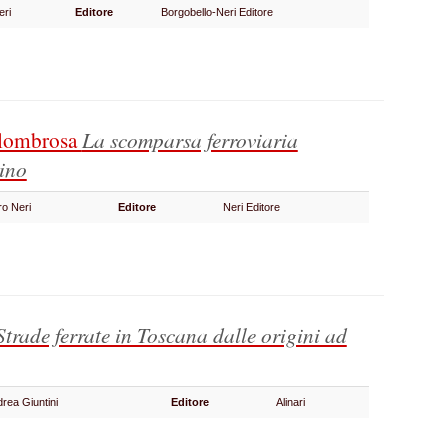
Neri
Editore
Borgobello-Neri Editore
allombrosa
La scomparsa ferroviaria
tino
ro Neri
Editore
Neri Editore
Strade ferrate in Toscana dalle origini ad
rea Giuntini
Editore
Alinari