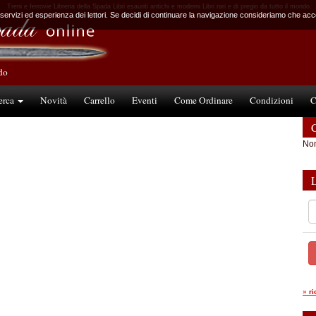
Treni e ferrovie Libreria della Spada Libri esauriti antichi e moderni Libri rari e di pregio da tutto il mondo
 servizi ed esperienza dei lettori. Se decidi di continuare la navigazione consideriamo che accet
ndo
erca
Novità
Carrello
Eventi
Come Ordinare
Condizioni
C
C
Non
»
r