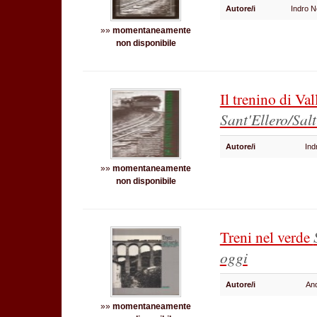
Autore/i
Indro 
»»
momentaneamente
non disponibile
Il trenino di V
Sant'Ellero/Sal
Autore/i
Ind
»»
momentaneamente
non disponibile
Treni nel verde
oggi
Autore/i
And
»»
momentaneamente