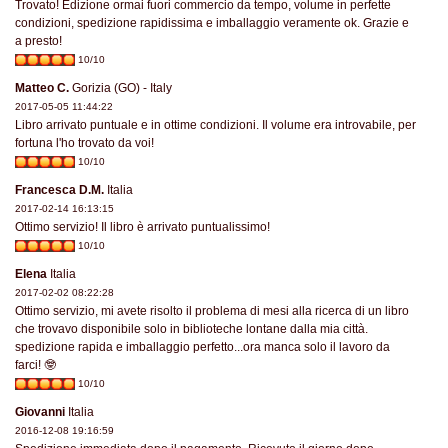
Trovato! Edizione ormai fuori commercio da tempo, volume in perfette
condizioni, spedizione rapidissima e imballaggio veramente ok. Grazie e
a presto!
10/10
Matteo C.
Gorizia (GO) - Italy
2017-05-05 11:44:22
Libro arrivato puntuale e in ottime condizioni. Il volume era introvabile, per
fortuna l'ho trovato da voi!
10/10
Francesca D.M.
Italia
2017-02-14 16:13:15
Ottimo servizio! Il libro è arrivato puntualissimo!
10/10
Elena
Italia
2017-02-02 08:22:28
Ottimo servizio, mi avete risolto il problema di mesi alla ricerca di un libro
che trovavo disponibile solo in biblioteche lontane dalla mia città.
spedizione rapida e imballaggio perfetto...ora manca solo il lavoro da
farci! 🤓
10/10
Giovanni
Italia
2016-12-08 19:16:59