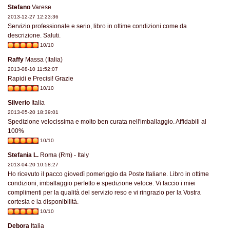
Stefano
Varese
2013-12-27 12:23:36
Servizio professionale e serio, libro in ottime condizioni come da
descrizione. Saluti.
10/10
Raffy
Massa (Italia)
2013-08-10 11:52:07
Rapidi e Precisi! Grazie
10/10
Silverio
Italia
2013-05-20 18:39:01
Spedizione velocissima e molto ben curata nell'imballaggio. Affidabili al
100%
10/10
Stefania L.
Roma (Rm) - Italy
2013-04-20 10:58:27
Ho ricevuto il pacco giovedì pomeriggio da Poste Italiane. Libro in ottime
condizioni, imballaggio perfetto e spedizione veloce. Vi faccio i miei
complimenti per la qualità del servizio reso e vi ringrazio per la Vostra
cortesia e la disponibilità.
10/10
Debora
Italia