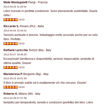
Malie Montagutelli
Parigi - Francia
2012-04-24 11:26:54
Libro ricevuto in perfetta condizione. Sono pienamente soddisfatta. Grazie
mille !
10/10
Riccardo S.
Pesaro (PU) - Italia
2012-04-04 15:40:01
Servizio puntuale e preciso. Imballaggio molto accurato anche per un solo
libro. Perfetto.
10/10
Raffaele Laricchia
Terlizzi (Ba) - Italy
2012-03-27 19:46:35
Eccezionali! Gentilezza e disponibilità; servizio impeccabile, prodotto di
ottima qualità. Grazie!
10/10
Mariateresa P.
Bergamo (Bg) - Italy
2012-03-15 19:01:55
Il libro è arrivato subito ed è esattamente ciò che cercavo. Grazie!
10/10
Roberto A.
Milano (Mi) - Italy
2012-02-28 07:57:58
fantastici per tempestività, serietà e condizioni (perfette) del libro. Libro