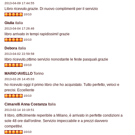
2013-04-09 17:44:55
Libro ricevuto,grazie. Di nuovo complimenti per il servizio
10/10
Giulia
italia
2013-04-04 17:26:46
libro arrivato in tempi rapidissimi! grazie
10/10
Debora
italia
2013-04-02 22:59:58
libro ricevuto,ottimo servizio nonostante le feste pasquali.grazie
10/10
MARIO IAVELLO
Torino
2013-02-26 14:45:03
ho ricevuto oggi il primo libro che ho acquistato. Tutto perfetto, veloci e
precisi. Eccellente
10/10
Cimarelli Anna Costanza
Italia
2013-02-14 10:19:51
Il libro, difficilmente reperibile a Milano, è arrivato in perfette condizioni a
sole 48 ore dall'ordine. Servizio impeccabile e a prezzi davvero
competitivi.
10/10