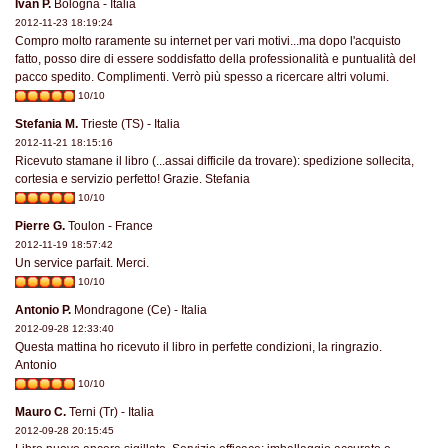
Ivan P.
Bologna - Italia
2012-11-23 18:19:24
Compro molto raramente su internet per vari motivi...ma dopo l'acquisto
fatto, posso dire di essere soddisfatto della professionalità e puntualità del
pacco spedito. Complimenti. Verrò più spesso a ricercare altri volumi.
10/10
Stefania M.
Trieste (TS) - Italia
2012-11-21 18:15:16
Ricevuto stamane il libro (...assai difficile da trovare): spedizione sollecita,
cortesia e servizio perfetto! Grazie. Stefania
10/10
Pierre G.
Toulon - France
2012-11-19 18:57:42
Un service parfait. Merci.
10/10
Antonio P.
Mondragone (Ce) - Italia
2012-09-28 12:33:40
Questa mattina ho ricevuto il libro in perfette condizioni, la ringrazio.
Antonio
10/10
Mauro C.
Terni (Tr) - Italia
2012-09-28 20:15:45