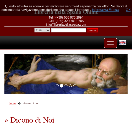
Questo sito utilizza i cookie per migliorare servizi ed esperienza dei lettori. Se decidi di
continuare la navigazione consideriamo che accetti il loro uso.
Libreria della Spada Online
Informativa Estesa
OK
Tel.: (+39) 055 975 2994
Cell. (+39) 320 701 9705
info@libreriadellaspada.com
home
dicono di noi
» Dicono di Noi