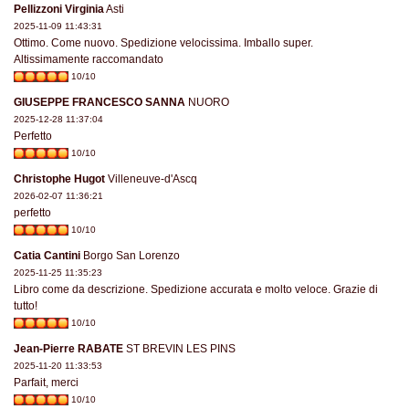
Pellizzoni Virginia
Asti
2025-11-09 11:43:31
Ottimo. Come nuovo. Spedizione velocissima. Imballo super.
Altissimamente raccomandato
10/10
GIUSEPPE FRANCESCO SANNA
NUORO
2025-12-28 11:37:04
Perfetto
10/10
Christophe Hugot
Villeneuve-d'Ascq
2026-02-07 11:36:21
perfetto
10/10
Catia Cantini
Borgo San Lorenzo
2025-11-25 11:35:23
Libro come da descrizione. Spedizione accurata e molto veloce. Grazie di
tutto!
10/10
Jean-Pierre RABATE
ST BREVIN LES PINS
2025-11-20 11:33:53
Parfait, merci
10/10