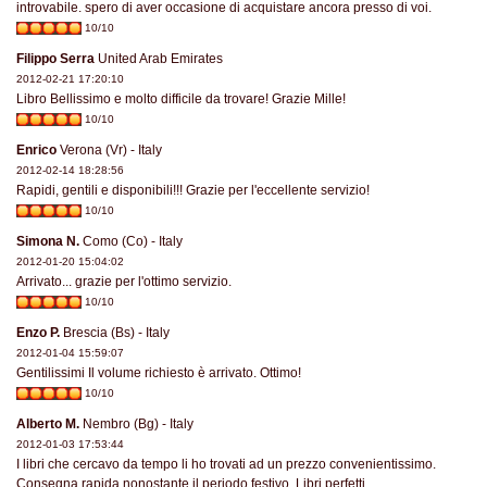
introvabile. spero di aver occasione di acquistare ancora presso di voi.
10/10
Filippo Serra
United Arab Emirates
2012-02-21 17:20:10
Libro Bellissimo e molto difficile da trovare! Grazie Mille!
10/10
Enrico
Verona (Vr) - Italy
2012-02-14 18:28:56
Rapidi, gentili e disponibili!!! Grazie per l'eccellente servizio!
10/10
Simona N.
Como (Co) - Italy
2012-01-20 15:04:02
Arrivato... grazie per l'ottimo servizio.
10/10
Enzo P.
Brescia (Bs) - Italy
2012-01-04 15:59:07
Gentilissimi Il volume richiesto è arrivato. Ottimo!
10/10
Alberto M.
Nembro (Bg) - Italy
2012-01-03 17:53:44
I libri che cercavo da tempo li ho trovati ad un prezzo convenientissimo.
Consegna rapida nonostante il periodo festivo. Libri perfetti