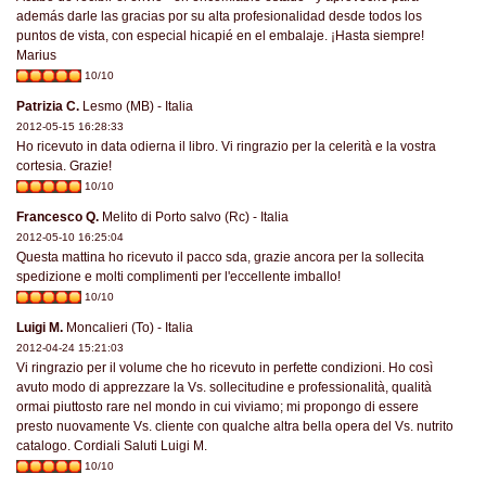
además darle las gracias por su alta profesionalidad desde todos los
puntos de vista, con especial hicapié en el embalaje. ¡Hasta siempre!
Marius
10/10
Patrizia C.
Lesmo (MB) - Italia
2012-05-15 16:28:33
Ho ricevuto in data odierna il libro. Vi ringrazio per la celerità e la vostra
cortesia. Grazie!
10/10
Francesco Q.
Melito di Porto salvo (Rc) - Italia
2012-05-10 16:25:04
Questa mattina ho ricevuto il pacco sda, grazie ancora per la sollecita
spedizione e molti complimenti per l'eccellente imballo!
10/10
Luigi M.
Moncalieri (To) - Italia
2012-04-24 15:21:03
Vi ringrazio per il volume che ho ricevuto in perfette condizioni. Ho così
avuto modo di apprezzare la Vs. sollecitudine e professionalità, qualità
ormai piuttosto rare nel mondo in cui viviamo; mi propongo di essere
presto nuovamente Vs. cliente con qualche altra bella opera del Vs. nutrito
catalogo. Cordiali Saluti Luigi M.
10/10