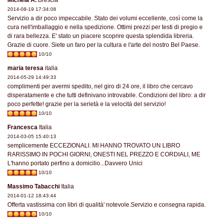
Michela A.
Brescia
2014-08-19 17:34:08
Servizio a dir poco impeccabile. Stato dei volumi eccellente, così come la
cura nell'imballaggio e nella spedizione. Ottimi prezzi per testi di pregio e
di rara bellezza. E' stato un piacere scoprire questa splendida libreria.
Grazie di cuore. Siete un faro per la cultura e l'arte del nostro Bel Paese.
10/10
maria teresa
italia
2014-05-29 14:49:33
complimenti per avermi spedito, nel giro di 24 ore, il libro che cercavo
disperatamente e che tutti definivano introvabile. Condizioni del libro: a dir
poco perfette! grazie per la serietà e la velocità del servizio!
10/10
Francesca
Italia
2014-03-05 15:40:13
semplicemente ECCEZIONALI. MI HANNO TROVATO UN LIBRO
RARISSIMO IN POCHI GIORNI, ONESTI NEL PREZZO E CORDIALI, ME
L'hanno portato perfino a domicilio...Davvero Unici
10/10
Massimo Tabacchi
Italia
2014-01-12 18:43:44
Offerta vastissima con libri di qualità' notevole.Servizio e consegna rapida.
10/10