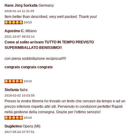
Hans Jörg Sorkalla
Germany
2026-01-14 11:31:05
Item better than described, very well packed. Thank you!
10/10
Agostino C.
Milano
2021-10-07 08:03:14
Come al solito arrivato TUTTO IN TEMPO PREVISTO
SUPERIMBALLATO BENISSIMO!!
con piena soddisfazione reciproca!!!!!
congrats congrats congrats
10/10
Stefania
Italia
2018-02-02 10:03:55
Presso la vostra libreria ho trovato un testo che cercavo da tempo e ad un
prezzo inferiore rispetto altri siti. Pervenuto in condizioni perfette! Rapidi
nella gestione della consegna. Grazie per l'ottimo servizio!
10/10
Guglielmo
Opera (MI)
2017-05-24 07:57:51