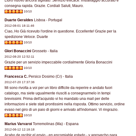
Libro nuovo ancora sigillato. Servizio efficace: imballaggio accurato e
consegna rapida. Grazie. Cordiali Saluti, Mauro.
10/10
Duarte Geraldes
Lisboa - Portugal
2012-08-01 18:11:46
Ciao, Ho Già ricevuto l'ordine in questione. Eccellente! Grazie per la
spedizione Veloce. Duarte
10/10
Glori Bonaccini
Grosseto - Italia
2012-08-20 12:52:11
Grazie per un servizio impeccabile cordialmente Gloria Bonaccini
10/10
Francesca C.
Persico Dosimo (Cr) - Italia
2012-07-20 17:37:36
Mi sono rivolta a voi per un libro difficile da reperire e andato fuori
catalogo, ma siete ugualmente riusciti a consegnarmelo in tempi
brevissimi. Prima dell'acquisto vi ho mandato una mail per delle
informazioni e siete stati prontissimi nella risposta. Ottimo servizio, ordine
evaso nel giro di un paio di giorni e arrivato all'indomani. Vi ringrazio.
10/10
Marius Varvaroi
Torremolinas (Ma) - Espana
2012-06-12 12:18:18
Acabo de recibir el envio - en encomiable estado - y aprovecho para