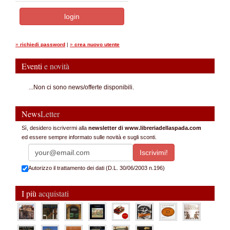
»
richiedi password
|
»
crea nuovo utente
Eventi
e novità
...Non ci sono news/offerte disponibili.
News
Letter
Sì, desidero iscrivermi alla
newsletter di www.libreriadellaspada.com
ed essere sempre informato sulle novità e sugli sconti.
Autorizzo il trattamento dei dati (D.L. 30/06/2003 n.196)
I più
acquistati