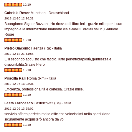
10/10
Gabriele Roser
Munchen - Deutschland
2012-12-16 12:36:31
Buongiorno Signor Bazzani, Ho ricevuto il libro ieri - grazie mille per il suo
impegno e le informazione mandate via e-mail! Cordiali saluti, Gabriele
Roser
10/10
Pietro Giacomo
Faenza (Ra) - Italia
2012-12-18 21:44:54
E' il secondo acquisto che faccio.Tutto perfetto:rapidità,gentilezza e
disponibilità.Grazie Piero
10/10
Priscilla Ralli
Roma (Rm) - Italia
2012-12-07 14:03:34
Efficienza, professionalità e cortesia. Grazie mille.
10/10
Festa Francesco
Castelcovati (Bs) - Italia
2012-12-06 13:25:02
servizio offerto perfetto molto efficienti velocissimi nella spedizione
sicuramente acquisterò ancora da voi
10/10