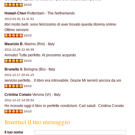
10/10
Howah Chen
Rotterdam - The Netherlands
2012-01-01 21:11:51
libri molto belli. sono felicissimo di aver trovato questa libreria online.
Ottimo servizio
10/10
Maurizio B.
Marino (Rm) - Italy
2011-12-28 22:40:39
Arrivato! Tutto perfetto. Al prossimo acquisto.
10/10
Brunella V.
Bologna (Bo) - Italy
2011-12-17 20:41:15
servizio perfetto... Il libro era introvabile. Grazie Mi serviró ancora da voi
10/10
Cristina Conato
Verona (Vr) - Italy
2011-12-12 14:35:54
Ho ricevuto oggi il libro in perfette condizioni. Cari saluti . Cristina Conato
10/10
Inserisci il tuo messaggio
Il tuo nome