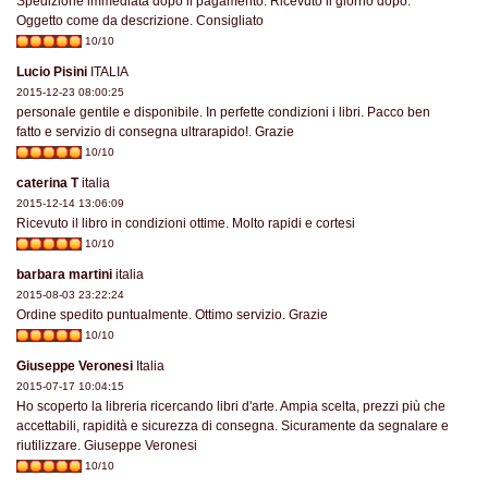
Spedizione immediata dopo il pagamento. Ricevuto il giorno dopo.
Oggetto come da descrizione. Consigliato
10/10
Lucio Pisini
ITALIA
2015-12-23 08:00:25
personale gentile e disponibile. In perfette condizioni i libri. Pacco ben
fatto e servizio di consegna ultrarapido!. Grazie
10/10
caterina T
italia
2015-12-14 13:06:09
Ricevuto il libro in condizioni ottime. Molto rapidi e cortesi
10/10
barbara martini
italia
2015-08-03 23:22:24
Ordine spedito puntualmente. Ottimo servizio. Grazie
10/10
Giuseppe Veronesi
Italia
2015-07-17 10:04:15
Ho scoperto la libreria ricercando libri d'arte. Ampia scelta, prezzi più che
accettabili, rapidità e sicurezza di consegna. Sicuramente da segnalare e
riutilizzare. Giuseppe Veronesi
10/10