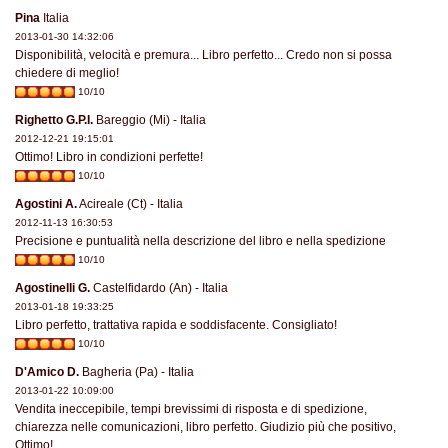
Pina
Italia
2013-01-30 14:32:06
Disponibilità, velocità e premura... Libro perfetto... Credo non si possa
chiedere di meglio!
10/10
Righetto G.P.I.
Bareggio (Mi) - Italia
2012-12-21 19:15:01
Ottimo! Libro in condizioni perfette!
10/10
Agostini A.
Acireale (Ct) - Italia
2012-11-13 16:30:53
Precisione e puntualità nella descrizione del libro e nella spedizione
10/10
Agostinelli G.
Castelfidardo (An) - Italia
2013-01-18 19:33:25
Libro perfetto, trattativa rapida e soddisfacente. Consigliato!
10/10
D'Amico D.
Bagheria (Pa) - Italia
2013-01-22 10:09:00
Vendita ineccepibile, tempi brevissimi di risposta e di spedizione,
chiarezza nelle comunicazioni, libro perfetto. Giudizio più che positivo,
Ottimo!