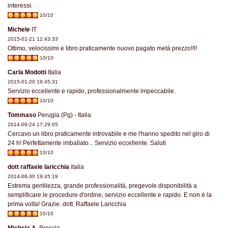
interessi.
10/10
Michele
IT
2015-01-21 12:43:33
Ottimo, velocissimi e libro praticamente nuovo pagato metà prezzo!!!!
10/10
Carla Modotti
Italia
2015-01-20 19:45:31
Servizio eccellente e rapido, professionalmente impeccabile.
10/10
Tommaso
Perugia (Pg) - Italia
2014-09-24 17:29:05
Cercavo un libro praticamente introvabile e me l'hanno spedito nel giro di
24 h! Perfettamente imballato... Servizio eccellente. Saluti
10/10
dott raffaele laricchia
italia
2014-08-30 19:45:19
Estrema gentilezza, grande professionalità, pregevole disponibilità a
semplificare le procedure d'ordine, servizio eccellente e rapido. E non è la
prima volta! Grazie. dott. Raffaele Laricchia
10/10