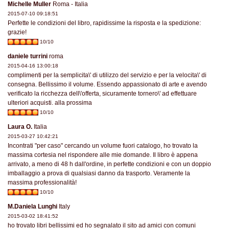
Michelle Muller
Roma - Italia
2015-07-10 09:18:51
Perfette le condizioni del libro, rapidissime la risposta e la spedizione:
grazie!
10/10
daniele turrini
roma
2015-04-16 13:00:18
complimenti per la semplicita\' di utilizzo del servizio e per la velocita\' di
consegna. Bellissimo il volume. Essendo appassionato di arte e avendo
verificato la ricchezza dell\'offerta, sicuramente tornero\' ad effettuare
ulteriori acquisti. alla prossima
10/10
Laura O.
Italia
2015-03-27 10:42:21
Incontrati "per caso" cercando un volume fuori catalogo, ho trovato la
massima cortesia nel rispondere alle mie domande. Il libro è appena
arrivato, a meno di 48 h dall'ordine, in perfette condizioni e con un doppio
imballaggio a prova di qualsiasi danno da trasporto. Veramente la
massima professionalità!
10/10
M.Daniela Lunghi
Italy
2015-03-02 18:41:52
ho trovato libri bellissimi ed ho segnalato il sito ad amici con comuni