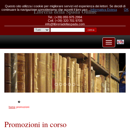
Questo sito utilizza i cookie per migliorare servizi ed esperienza dei lettori. Se decidi di
continuare la navigazione consideriamo che accetti il loro uso.
Libreria della Spada Online
Informativa Estesa
OK
Tel.: (+39) 055 975 2994
Cell. (+39) 320 701 9705
info@libreriadellaspada.com
home
promozioni
Promozioni in corso