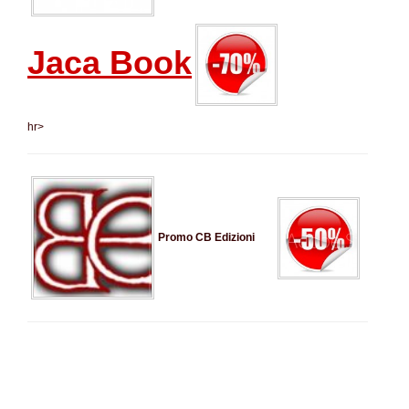
Jaca Book
hr>
Promo CB Edizio
ni