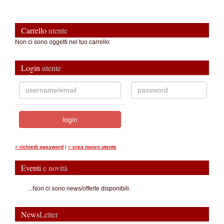
Carrello
utente
Non ci sono oggetti nel tuo carrello
Login
utente
»
richiedi password
|
»
crea nuovo utente
Eventi
e novità
...Non ci sono news/offerte disponibili.
News
Letter