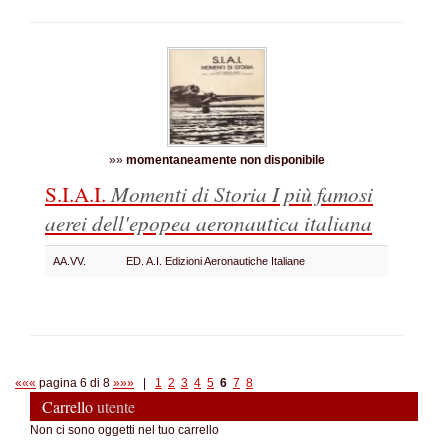
»»
momentaneamente non disponibile
S.I.A.I.
Momenti di Storia
I più famosi
aerei dell'epopea aeronautica italiana
AA.VV.
ED. A.I. Edizioni Aeronautiche Italiane
«««
pagina 6 di 8
»»»
|
1
2
3
4
5
6
7
8
Carrello
utente
Non ci sono oggetti nel tuo carrello