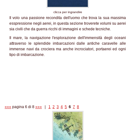
clicca per ingrandire
Il volo una passione recondita dell'uomo che trova la sua massima
esspressione negli aerei, in questa sezione troverete volumi su aerei
sia civili che da guerra ricchi di immagini e schede tecniche.
Il mare, la navigazione l'esplorazione dell'immensità degli oceani
attraverso le splendide imbarcazioni dalle antiche caravelle alle
immense navi da crociera ma anche incrociatori, portaerei ed ogni
tipo di imbarcazione.
«««
pagina 6 di 8
»»»
|
1
2
3
4
5
6
7
8