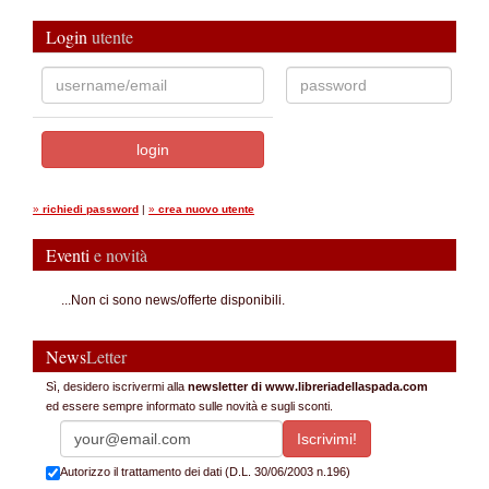
Login
utente
»
richiedi password
|
»
crea nuovo utente
Eventi
e novità
...Non ci sono news/offerte disponibili.
News
Letter
Sì, desidero iscrivermi alla
newsletter di www.libreriadellaspada.com
ed essere sempre informato sulle novità e sugli sconti.
Autorizzo il trattamento dei dati (D.L. 30/06/2003 n.196)