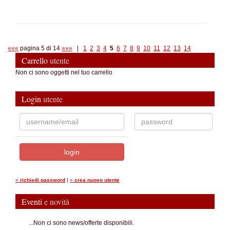
«««
pagina 5 di 14
»»»
|
1
2
3
4
5
6
7
8
9
10
11
12
13
14
Carrello
utente
Non ci sono oggetti nel tuo carrello
Login
utente
»
richiedi password
|
»
crea nuovo utente
Eventi
e novità
...Non ci sono news/offerte disponibili.