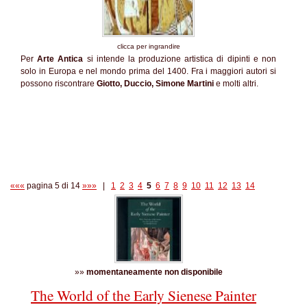
clicca per ingrandire
Per
Arte Antica
si intende la produzione artistica di dipinti e non
solo in Europa e nel mondo prima del 1400. Fra i maggiori autori si
possono riscontrare
Giotto, Duccio, Simone Martini
e molti altri.
«««
pagina 5 di 14
»»»
|
1
2
3
4
5
6
7
8
9
10
11
12
13
14
»»
momentaneamente non disponibile
The World of the Early Sienese Painter