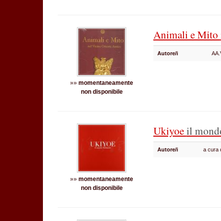
Animali e Mito
Autore/i
AA
»»
momentaneamente
non disponibile
Ukiyoe
il mondo
Autore/i
a cura 
»»
momentaneamente
non disponibile