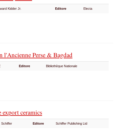
ward Kidder Jr.
Editore
Electa
ran l'Ancienne Perse & Bagdad
V.
Editore
Bibliothèque Nationale
e export ceramics
 Schiffer
Editore
Schiffer Publishing Ltd