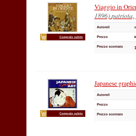
Viaggio in Orie
1896)
patriota, 
Autore/i
a
Prezzo
Compralo subito
3
Prezzo scontato
Japanese graphic
Autore/i
Prezzo
Compralo subito
Prezzo scontato