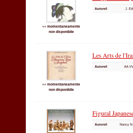
Autore/i
J. Ed
»»
momentaneamente
non disponibile
Les Arts de l'I
Autore/i
AA.V
»»
momentaneamente
non disponibile
Figural Japanes
Autore/i
Nancy N.