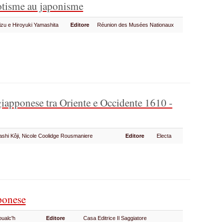
xotisme au japonisme
mizu e Hiroyuki Yamashita
Editore
Réunion des Musées Nationaux
giapponese tra Oriente e Occidente 1610 -
ashi Kôji, Nicole Coolidge Rousmaniere
Editore
Electa
ponese
oualc'h
Editore
Casa Editrice Il Saggiatore