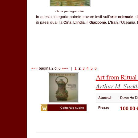
clicca per ingrandire
In questa categoria potrete trovare testi sull'
arte orientale
, 
di paesi quali la
Cina
,
L'India
, il
Giappone
,
L'Iran
, l'Oceania, 
«««
pagina 2 di 6
»»»
|
1
2
3
4
5
6
Art from Ritua
Arthur M. Sackl
Autore/i
Dawn Ho D
Prezzo
100.00 
Compralo subito