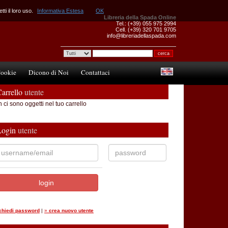
ti il loro uso.
Informativa Estesa
OK
Libreria della Spada Online
Tel.: (+39) 055 975 2994
Cell. (+39) 320 701 9705
info@libreriadellaspada.com
ookie
Dicono di Noi
Contattaci
arrello
utente
 ci sono oggetti nel tuo carrello
Login
utente
ichiedi password
|
»
crea nuovo utente