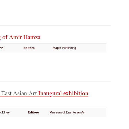
g of Amir Hamza
VV.
Editore
Mapin Publishing
East Asian Art
Inaugural exhibition
 McElney
Editore
Museum of East Asian Art