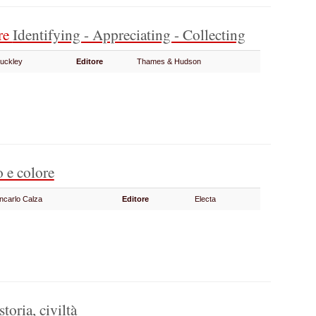
re
Identifying - Appreciating - Collecting
Buckley
Editore
Thames & Hudson
 e colore
ncarlo Calza
Editore
Electa
storia, civiltà