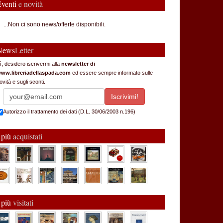
Eventi
e novità
...Non ci sono news/offerte disponibili.
News
Letter
ì, desidero iscrivermi alla
newsletter di
ww.libreriadellaspada.com
ed essere sempre informato sulle
ovità e sugli sconti.
Autorizzo il trattamento dei dati (D.L. 30/06/2003 n.196)
 più
acquistati
 più
visitati