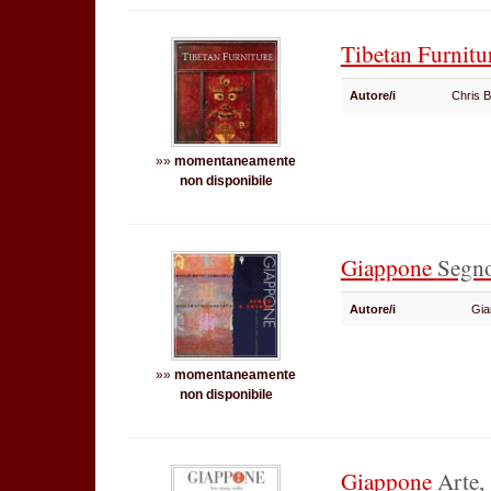
Tibetan Furnitu
Autore/i
Chris 
»»
momentaneamente
non disponibile
Giappone
Segno
Autore/i
Gia
»»
momentaneamente
non disponibile
Giappone
Arte, 