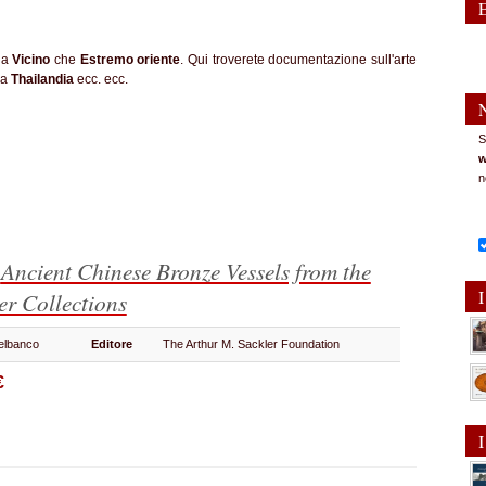
sia
Vicino
che
Estremo oriente
. Qui troverete documentazione sull'arte
la
Thailandia
ecc. ecc.
S
w
n
l
Ancient Chinese Bronze Vessels from the
I
er Collections
elbanco
Editore
The Arthur M. Sackler Foundation
€
I