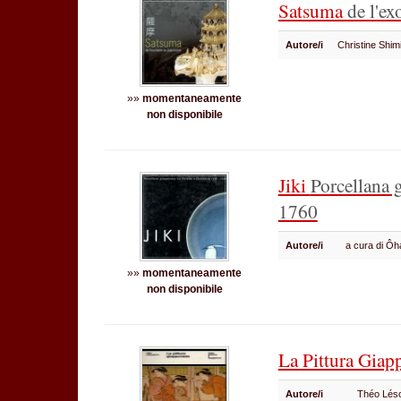
Satsuma
de l'e
Autore/i
Christine Shi
»»
momentaneamente
non disponibile
Jiki
Porcellana 
1760
Autore/i
a cura di Ôh
»»
momentaneamente
non disponibile
La Pittura Giap
Autore/i
Théo Lés