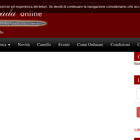
Libri antichi e moderni, libri rari e di pregio
 servizi ed esperienza dei lettori. Se decidi di continuare la navigazione consideriamo che accet
ndo
erca
Novità
Carrello
Eventi
Come Ordinare
Condizioni
C
C
Non
»
r