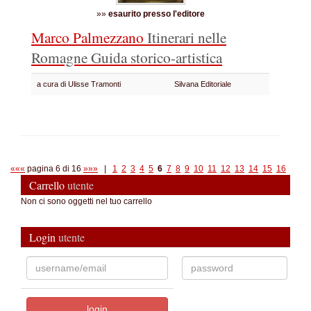
»»
esaurito presso l'editore
Marco Palmezzano
Itinerari nelle
Romagne
Guida storico-artistica
a cura di Ulisse Tramonti
Silvana Editoriale
«««
pagina 6 di 16
»»»
|
1
2
3
4
5
6
7
8
9
10
11
12
13
14
15
16
Carrello
utente
Non ci sono oggetti nel tuo carrello
Login
utente