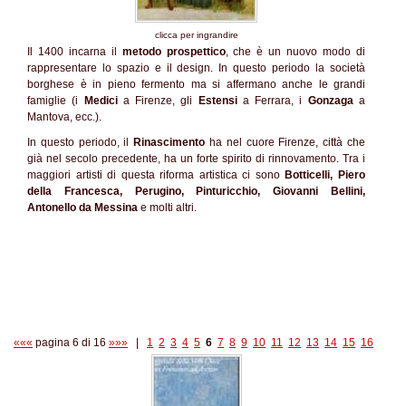
clicca per ingrandire
Il 1400 incarna il
metodo prospettico
, che è un nuovo modo di
rappresentare lo spazio e il design. In questo periodo la società
borghese è in pieno fermento ma si affermano anche le grandi
famiglie (i
Medici
a Firenze, gli
Estensi
a Ferrara, i
Gonzaga
a
Mantova, ecc.).
In questo periodo, il
Rinascimento
ha nel cuore Firenze, città che
già nel secolo precedente, ha un forte spirito di rinnovamento. Tra i
maggiori artisti di questa riforma artistica ci sono
Botticelli, Piero
della Francesca, Perugino, Pinturicchio, Giovanni Bellini,
Antonello da Messina
e molti altri.
«««
pagina 6 di 16
»»»
|
1
2
3
4
5
6
7
8
9
10
11
12
13
14
15
16