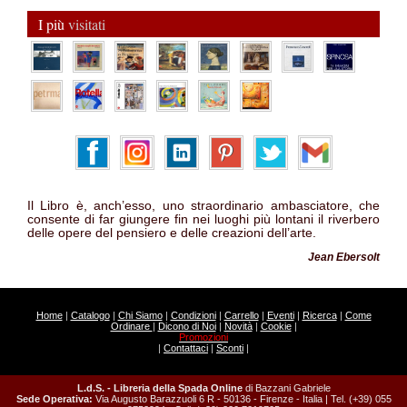
I più
visitati
Il Libro è, anch’esso, uno straordinario ambasciatore, che
consente di far giungere fin nei luoghi più lontani il riverbero
delle opere del pensiero e delle creazioni dell’arte.
Jean Ebersolt
Home
|
Catalogo
|
Chi Siamo
|
Condizioni
|
Carrello
|
Eventi
|
Ricerca
|
Come
Ordinare
|
Dicono di Noi
|
Novità
|
Cookie
|
Promozioni
|
Contattaci
|
Sconti
|
L.d.S. - Libreria della Spada Online
di Bazzani Gabriele
Sede Operativa:
Via Augusto Barazzuoli 6 R - 50136 - Firenze - Italia | Tel. (+39) 055