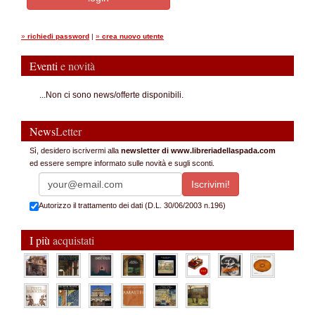
»
richiedi password
|
»
crea nuovo utente
Eventi
e novità
...Non ci sono news/offerte disponibili.
News
Letter
Sì, desidero iscrivermi alla
newsletter di www.libreriadellaspada.com
ed essere sempre informato sulle novità e sugli sconti.
Autorizzo il trattamento dei dati (D.L. 30/06/2003 n.196)
I più
acquistati