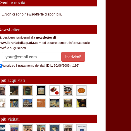
Eventi
e novità
...Non ci sono news/offerte disponibili.
News
Letter
ì, desidero iscrivermi alla
newsletter di
ww.libreriadellaspada.com
ed essere sempre informato sulle
ovità e sugli sconti.
Autorizzo il trattamento dei dati (D.L. 30/06/2003 n.196)
 più
acquistati
 più
visitati