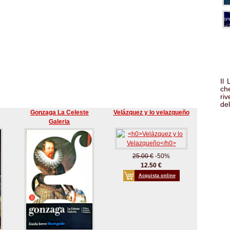
Il
che
ri
del
Gonzaga La Celeste
Velázquez y lo velazqueño
Galeria
25.00 €
-50%
12.50 €
Acquista online