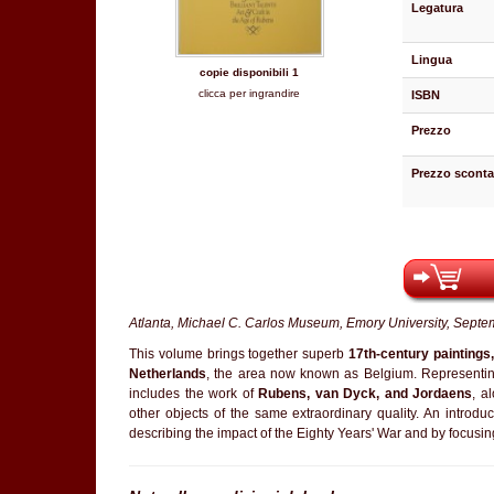
Legatura
Lingua
copie disponibili 1
clicca per ingrandire
ISBN
Prezzo
Prezzo sconta
Atlanta, Michael C. Carlos Museum, Emory University, Septe
This volume brings together superb
17th-century paintings,
Netherlands
, the area now known as Belgium. Representing 
includes the work of
Rubens, van Dyck, and Jordaens
, a
other objects of the same extraordinary quality. An introd
describing the impact of the Eighty Years' War and by focusing o