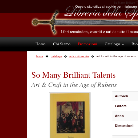
So Many Brilliant T
Questo sito utilizza i cookie per migliorare
Libri remainders, esauriti e rari da tutto il mo
Home
Chi Siamo
Promozioni
Catalogo
Ric
home
catalogo
arte xvii secolo
art & craft in the age of rubens
So Many Brilliant Talents
Art & Craft in the Age of Rubens
Autore/i
Editore
Anno
Dimensioni