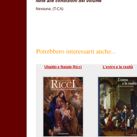
Note alle condizioni del volume
Nessuna. (T-CA)
Potrebbero interessarti anche...
Ubaldo e Natale Ricci
L'estro e la realtà