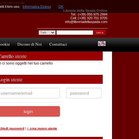
io da tutto il mondo
ti il loro uso.
Informativa Estesa
OK
Libreria della Spada Online
Tel.: (+39) 055 975 2994
Cell. (+39) 320 701 9705
info@libreriadellaspada.com
ookie
Dicono di Noi
Contattaci
arrello
utente
 ci sono oggetti nel tuo carrello
Login
utente
ichiedi password
|
»
crea nuovo utente