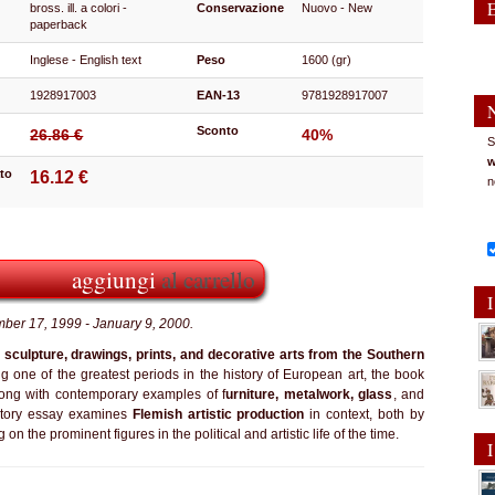
bross. ill. a colori -
Conservazione
Nuovo - New
paperback
Inglese - English text
Peso
1600 (gr)
1928917003
EAN-13
9781928917007
Sconto
26.86 €
40%
S
w
to
16.12 €
n
aggiungi
al carrello
I
mber 17, 1999 - January 9, 2000.
 sculpture, drawings, prints, and decorative arts from the Southern
one of the greatest periods in the history of European art, the book
long with contemporary examples of f
urniture, metalwork, glass
, and
uctory essay examines
Flemish artistic production
in context, both by
n the prominent figures in the political and artistic life of the time.
I