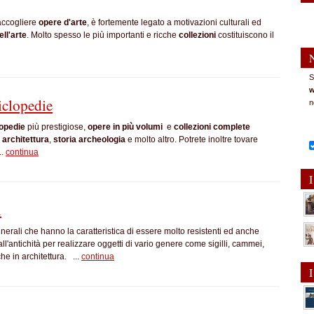
raccogliere
opere d'arte
, è fortemente legato a motivazioni culturali ed
ll'arte
. Molto spesso le più importanti e ricche
collezioni
costituiscono il
S
w
iclopedie
n
opedie
più prestigiose,
opere in più volumi
e
collezioni complete
,
architettura
,
storia
archeologia
e molto altro. Potrete inoltre tovare
.
continua
I
i
nerali che hanno la caratteristica di essere molto resistenti ed anche
all'antichità per realizzare oggetti di vario genere come sigilli, cammei,
he in architettura. ...
continua
I