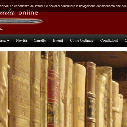
i pregio e volumi fuori catalogo. Un ecommerce specializzato in libri d’arte, cataloghi di mostre e saggi di storia
 servizi ed esperienza dei lettori. Se decidi di continuare la navigazione consideriamo che accet
ndo
erca
Novità
Carrello
Eventi
Come Ordinare
Condizioni
C