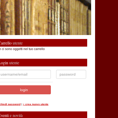
arrello
utente
 ci sono oggetti nel tuo carrello
Login
utente
ichiedi password
|
»
crea nuovo utente
Eventi
e novità