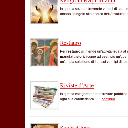
In questa sezione troverete volumi di caratt
umano spingelo alla ricerca dell'Assoluto all'
Restauro
Per
restauro
si intende un'attività legata al
manufatti
storici
come ad esempio un'opera d
un'ampia selezione di libri sui vari tipi di re
Riviste d'Arte
In questa categoria potrete trovare pubblicaz
ogni sua caratteristica.. ...
continua
Saggi d'Arte