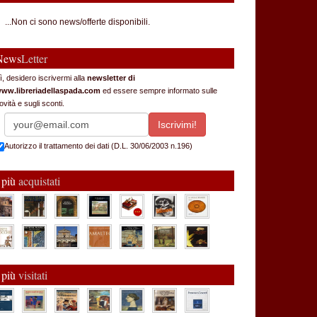
...Non ci sono news/offerte disponibili.
News
Letter
ì, desidero iscrivermi alla
newsletter di
ww.libreriadellaspada.com
ed essere sempre informato sulle
ovità e sugli sconti.
Autorizzo il trattamento dei dati (D.L. 30/06/2003 n.196)
 più
acquistati
 più
visitati