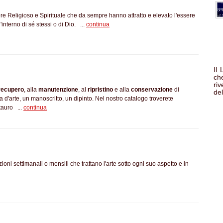
ere Religioso e Spirituale che da sempre hanno attratto e elevato l'essere
interno di sé stessi o di Dio. ...
continua
Il
che
ri
recupero
, alla
manutenzione
, al
ripristino
e alla
conservazione
di
del
'arte, un manoscritto, un dipinto. Nel nostro catalogo troverete
stauro ...
continua
ioni settimanali o mensili che trattano l'arte sotto ogni suo aspetto e in