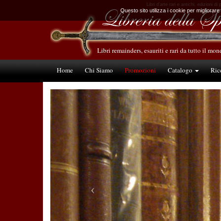
Libri d’arte rari e antichi, edizioni d
Questo sito utilizza i cookie per migliorare
Libri remainders, esauriti e rari da tutto il mo
Home
Chi Siamo
Promozioni
Catalogo
Ric