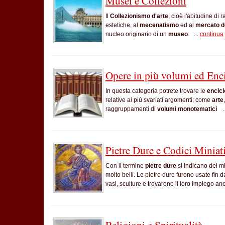
Musei e Collezioni
Il
Collezionismo d'arte
, cioè l'abitudine di 
estetiche, al
mecenatismo
ed al
mercato de
nucleo originario di un
museo
. ...
continua
Opere in più volumi ed Enc
In questa categoria potrete trovare le
encicl
relative ai più svariati argomenti; come
arte
raggruppamenti di
volumi monotematici
..
Pietre Dure e Codici Miniat
Con il termine
pietre dure
si indicano dei mi
molto belli. Le pietre dure furono usate fin d
vasi, sculture e trovarono il loro impiego anc
Religioni e Spiritualità