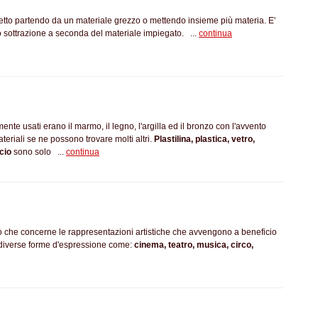
getto partendo da un materiale grezzo o mettendo insieme più materia. E'
o sottrazione a seconda del materiale impiegato. ...
continua
mente usati erano il marmo, il legno, l'argilla ed il bronzo con l'avvento
teriali se ne possono trovare molti altri.
Plastilina, plastica, vetro,
ccio
sono solo ...
continua
 ciò che concerne le rappresentazioni artistiche che avvengono a beneficio
 diverse forme d'espressione come:
cinema, teatro, musica, circo,