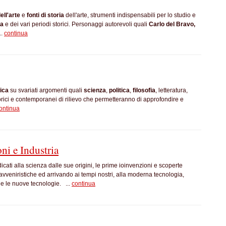
ell'arte
e
fonti
di storia
dell'arte, strumenti indispensabili per lo studio e
ra
e dei vari periodi storici. Personaggi autorevoli quali
Carlo del Bravo,
..
continua
ica
su svariati argomenti quali
scienza
,
politica
,
filosofia
, letteratura,
torici e contemporanei di rilievo che permetteranno di approfondire e
ontinua
ni e Industria
cati alla scienza dalle sue origini, le prime ioinvenzioni e scoperte
eniristiche ed arrivando ai tempi nostri, alla moderna tecnologia,
 e le nuove tecnologie. ...
continua