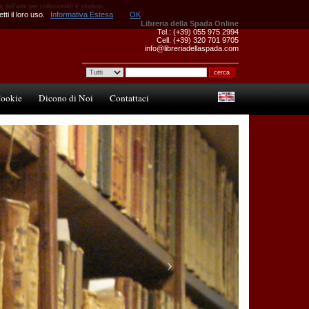
 dell’arte per collezionisti e studiosi.
ti il loro uso.
Informativa Estesa
OK
Libreria della Spada Online
Tel.: (+39) 055 975 2994
Cell. (+39) 320 701 9705
info@libreriadellaspada.com
ookie
Dicono di Noi
Contattaci