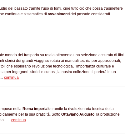
dio del passato tramite l'uso di fonti, cioè tutto ciò che possa trasmettere
one continua e sistematica di
avvenimenti
del passato considerati
nte mondo del trasporto su rotaia attraverso una selezione accurata di libri
onti storici dei grandi viaggi su rotaia ai manuali tecnici per appassionati,
toli che esplorano l'evoluzione tecnologica, l'importanza culturale e
etta per ingegneri, storici e curiosi, la nostra collezione ti porterà in un
...
continua
si impose nella
Roma imperiale
tramite la rivoluzionaria tecnica della
rapidamente per la sua praticità. Sotto
Ottaviano Augusto
, la produzione
ia. ...
continua