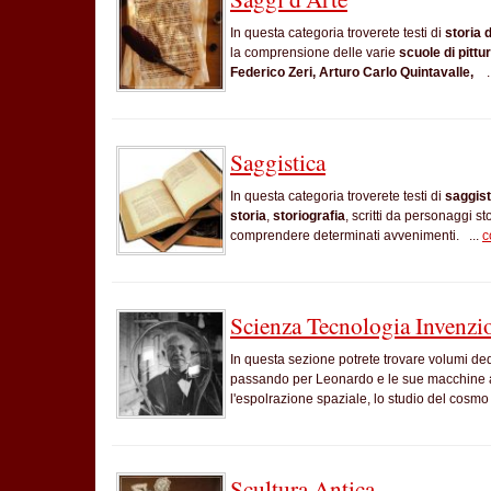
In questa categoria troverete testi di
storia
d
la comprensione delle varie
scuole di pittu
Federico Zeri, Arturo Carlo Quintavalle,
.
Saggistica
In questa categoria troverete testi di
saggist
storia
,
storiografia
, scritti da personaggi s
comprendere determinati avvenimenti. ...
c
Scienza Tecnologia Invenzio
In questa sezione potrete trovare volumi dedi
passando per Leonardo e le sue macchine avv
l'espolrazione spaziale, lo studio del cosmo
Scultura Antica