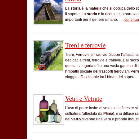
La
storia
è la materia che si occupa dello stu
il sapere. La
storia
è la ricerca e la narrazi
importanti per il genere umano. ...
continua
Treni e ferrovie
Treni, Ferrovie e Tramvie: Scopri l'affascina
dedicati a treni, ferrovie e tramvie. Dai racc
questa categoria offre una vasta gamma di ti
l'impatto sociale dei trasporti ferroviari. Perf
viaggio affascinante tra i binari del sapere. 
Vetri e Vetrate
L'uso di porre lastre di vetro sulle finestre 
soffiatura (attestata da
Plinio
), e si diffuse 
del
vetro
divenne una vera e propria industr