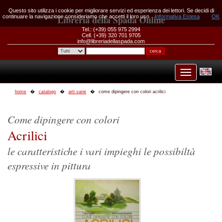
Questo sito utilizza i cookie per migliorare servizi ed esperienza dei lettori. Se decidi di
continuare la navigazione consideriamo che accetti il loro uso.
Libreria della Spada Online
Informativa Estesa
OK
Tel.: (+39) 055 975 2994
Cell. (+39) 320 701 9705
info@libreriadellaspada.com
home
catalogo
arti varie
come dipingere con colori acrilici
Come dipingere con colori
Acrilici
le caratteristiche i vari impieghi le possibiltà
espressive in pittura