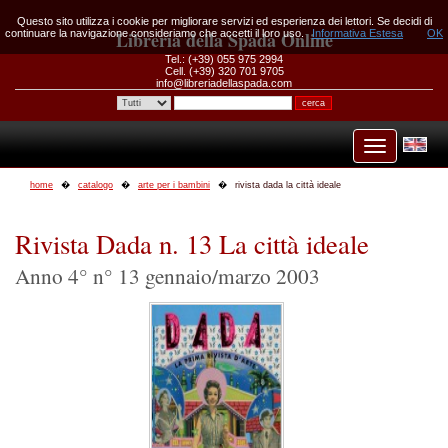
Questo sito utilizza i cookie per migliorare servizi ed esperienza dei lettori. Se decidi di
continuare la navigazione consideriamo che accetti il loro uso.
Libreria della Spada Online
Informativa Estesa
OK
Tel.: (+39) 055 975 2994
Cell. (+39) 320 701 9705
info@libreriadellaspada.com
home
catalogo
arte per i bambini
rivista dada la città ideale
Rivista Dada n. 13 La città ideale
Anno 4° n° 13 gennaio/marzo 2003