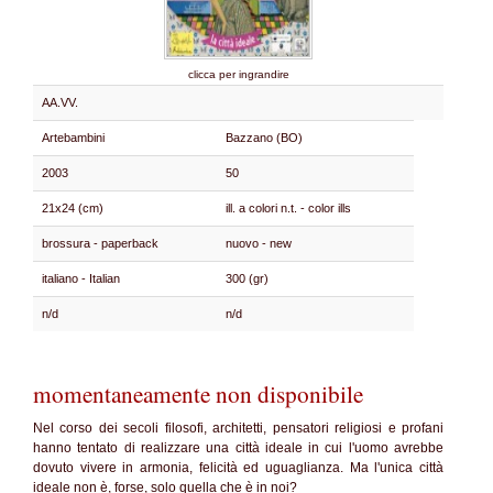
clicca per ingrandire
AA.VV.
Artebambini
Bazzano (BO)
2003
50
21x24 (cm)
ill. a colori n.t. - color ills
brossura - paperback
nuovo - new
italiano - Italian
300 (gr)
n/d
n/d
momentaneamente non disponibile
Nel corso dei secoli filosofi, architetti, pensatori religiosi e profani
hanno tentato di realizzare una città ideale in cui l'uomo avrebbe
dovuto vivere in armonia, felicità ed uguaglianza. Ma l'unica città
ideale non è, forse, solo quella che è in noi?