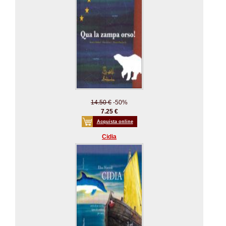
14.50 €
-50%
7.25 €
Acquista online
Cidia