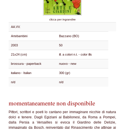
clicca per ingrandire
AA.VV.
Artebambini
Bazzano (BO)
2003
50
21x24 (cm)
ill. a colori n.t. - color ills
brossura - paperback
nuovo - new
italiano - Italian
300 (gr)
n/d
n/d
momentaneamente non disponibile
Pittori, scrittori e poeti lo cantano per immaginare nicchie di natura
dolci e tenere. Dagli Egiziani ai Babilonesi, da Roma a Pompei,
dalla Persia a Versailles si evoca il Giardino delle Delizie,
immaginato da Bosch, reinventato dal Rinascimento che attinge ai