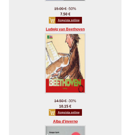
15.00 €
-50%
7.50 €
Acquista online
Ludwig van Beethoven
14.50 €
-30%
10.15 €
Acquista online
Alba d'inverno