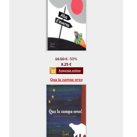
16.50 €
-50%
8.25 €
Acquista online
Qua la zampa orso