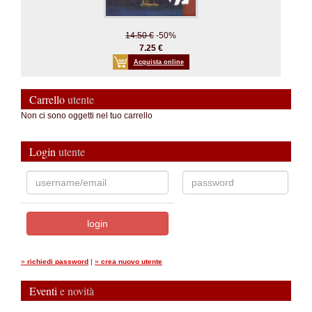
14.50 €
-50%
7.25 €
Acquista online
Carrello
utente
Non ci sono oggetti nel tuo carrello
Login
utente
»
richiedi password
|
»
crea nuovo utente
Eventi
e novità