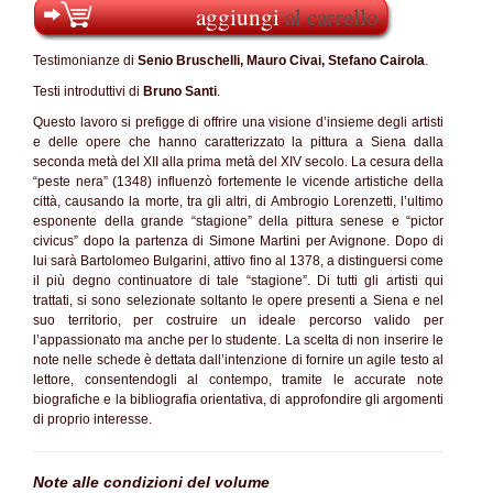
aggiungi
al carrello
Testimonianze di
Senio Bruschelli, Mauro Civai, Stefano Cairola
.
Testi introduttivi di
Bruno Santi
.
Questo lavoro si prefigge di offrire una visione d’insieme degli artisti
e delle opere che hanno caratterizzato la pittura a Siena dalla
seconda metà del XII alla prima metà del XIV secolo. La cesura della
“peste nera” (1348) influenzò fortemente le vicende artistiche della
città, causando la morte, tra gli altri, di Ambrogio Lorenzetti, l’ultimo
esponente della grande “stagione” della pittura senese e “pictor
civicus” dopo la partenza di Simone Martini per Avignone. Dopo di
lui sarà Bartolomeo Bulgarini, attivo fino al 1378, a distinguersi come
il più degno continuatore di tale “stagione”. Di tutti gli artisti qui
trattati, si sono selezionate soltanto le opere presenti a Siena e nel
suo territorio, per costruire un ideale percorso valido per
l’appassionato ma anche per lo studente. La scelta di non inserire le
note nelle schede è dettata dall’intenzione di fornire un agile testo al
lettore, consentendogli al contempo, tramite le accurate note
biografiche e la bibliografia orientativa, di approfondire gli argomenti
di proprio interesse.
Note alle condizioni del volume