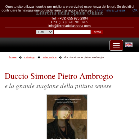
Questo sito utilizza i cookie per migliorare servizi ed esperienza dei lettori. Se decidi di
continuare la navigazione consideriamo che accetti il loro uso.
Libreria della Spada Online
Informativa Estesa
OK
Tel.: (+39) 055 975 2994
Cell. (+39) 320 701 9705
info@libreriadellaspada.com
home
catalogo
arte antica
duccio simone pietro ambrogio
Duccio Simone Pietro Ambrogio
e la grande stagione della pittura senese