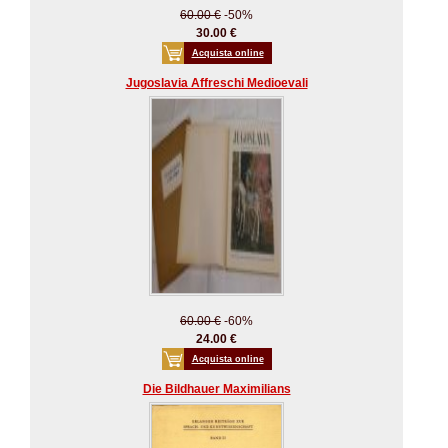
60.00 €
-50%
30.00 €
Acquista online
Jugoslavia Affreschi Medioevali
60.00 €
-60%
24.00 €
Acquista online
Die Bildhauer Maximilians