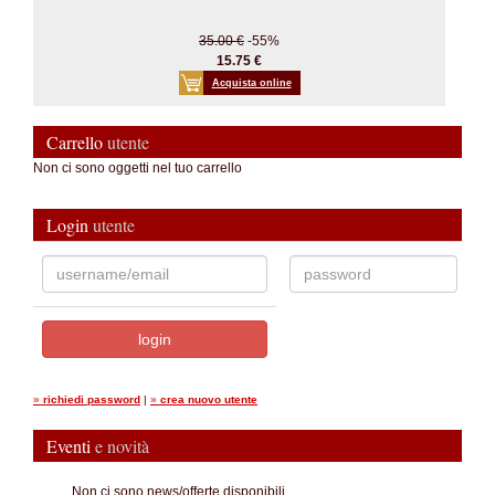
35.00 €
-55%
15.75 €
Acquista online
Carrello
utente
Non ci sono oggetti nel tuo carrello
Login
utente
»
richiedi password
|
»
crea nuovo utente
Eventi
e novità
...Non ci sono news/offerte disponibili.