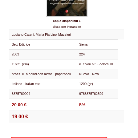
copie disponibili 1
clicca per ingrandire
Luciano Cateni, Maria Pia Lippi Mazzieri
Betti Editrice
Siena
2003
224
15x21 (cm)
ill. colori n.t. - colors ills
bross. ill. a colori con alette - paperback
Nuovo - New
Italiano - Italian text
1200 (gr)
8875760004
9788875762599
20.00 €
5%
19.00 €