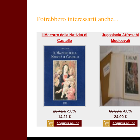
Potrebbero interessarti anche...
Il Maestro della Natività di
Jugoslavia Affreschi
Castello
Medioevali
28.41 €
-50%
60.00 €
-60%
14.21 €
24.00 €
Acquista online
Acquista online