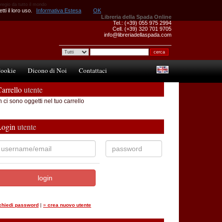
pregio da tutto il mondo
ti il loro uso.
Informativa Estesa
OK
Libreria della Spada Online
Tel.: (+39) 055 975 2994
Cell. (+39) 320 701 9705
info@libreriadellaspada.com
ookie
Dicono di Noi
Contattaci
arrello
utente
 ci sono oggetti nel tuo carrello
Login
utente
ichiedi password
|
»
crea nuovo utente