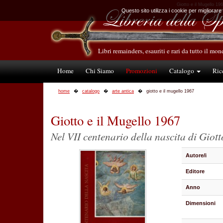
Giotto e il Mugello 196
Questo sito utilizza i cookie per migliorare
Libri remainders, esauriti e rari da tutto il mo
Home
Chi Siamo
Promozioni
Catalogo
Ric
home
catalogo
arte antica
giotto e il mugello 1967
Giotto e il Mugello 1967
Nel VII centenario della nascita di Giott
Autore/i
Editore
Anno
Dimensioni