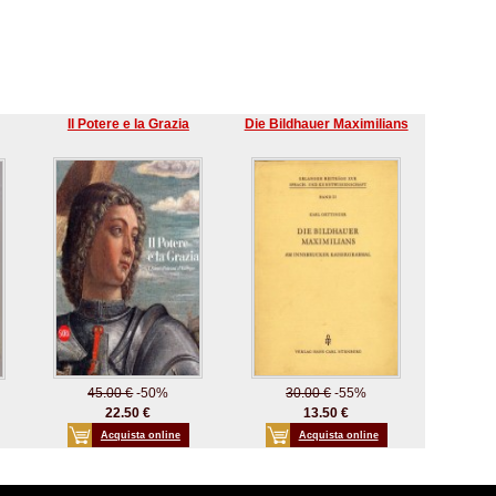
Il Potere e la Grazia
Die Bildhauer Maximilians
45.00 €
-50%
30.00 €
-55%
22.50 €
13.50 €
Acquista online
Acquista online