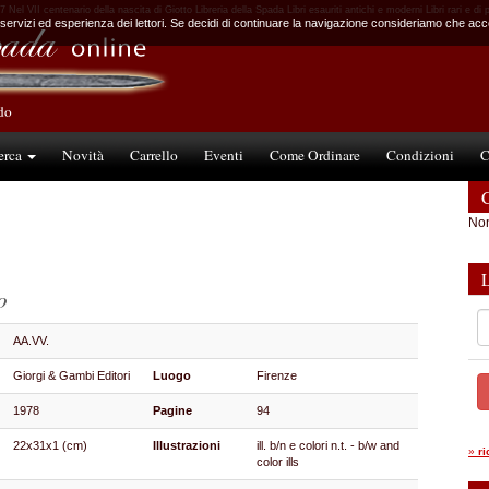
7 Nel VII centenario della nascita di Giotto Libreria della Spada Libri esauriti antichi e moderni Libri rari e di 
 servizi ed esperienza dei lettori. Se decidi di continuare la navigazione consideriamo che accet
ndo
erca
Novità
Carrello
Eventi
Come Ordinare
Condizioni
C
C
Non
o
AA.VV.
Giorgi & Gambi Editori
Luogo
Firenze
1978
Pagine
94
22x31x1 (cm)
Illustrazioni
ill. b/n e colori n.t. - b/w and
»
r
color ills