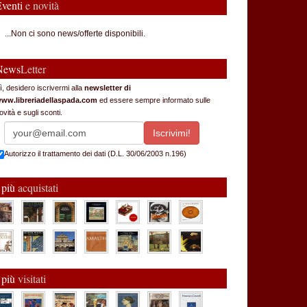
Eventi
e novità
...Non ci sono news/offerte disponibili.
News
Letter
ì, desidero iscrivermi alla
newsletter di
ww.libreriadellaspada.com
ed essere sempre informato sulle
ovità e sugli sconti.
Autorizzo il trattamento dei dati (D.L. 30/06/2003 n.196)
 più
acquistati
 più
visitati