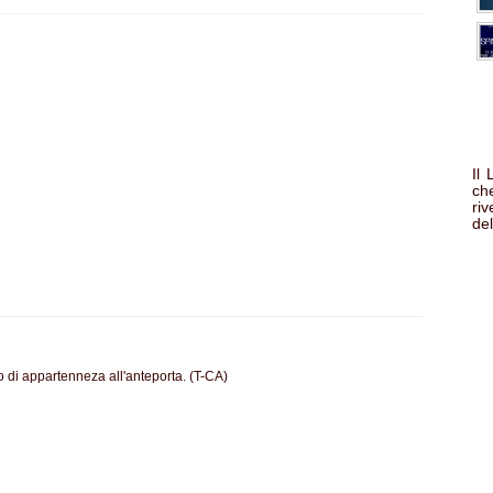
Il
che
ri
del
ro di appartenneza all'anteporta. (T-CA)