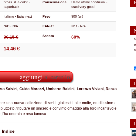
bross. ill. a colori -
Conservazione
Usato ottime condizioni -
paperback
used very good
Italiano - Italian text
Peso
900 (gr)
N/D - N/A
EAN-13
N/D - N/A
Sconto
36.15 €
60%
S
w
14.46 €
n
aggiungi
al carrello
I
rto Salvini, Guido Morozzi, Umberto Baldini, Lorenzo Viviani, Renzo
 una nuova collezione di scritti giotteschi alle molte, eruditissime e
 piuttosto, tributare un sincero e convinto omaggio alla loro incantevole
po, l'ha onorata e resa famosa.
I
Indice