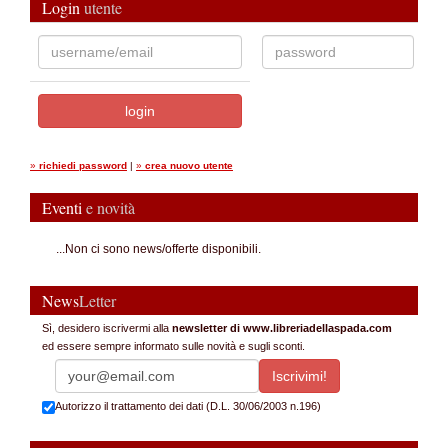
Login
utente
»
richiedi password
|
»
crea nuovo utente
Eventi
e novità
...Non ci sono news/offerte disponibili.
News
Letter
Sì, desidero iscrivermi alla
newsletter di www.libreriadellaspada.com
ed essere sempre informato sulle novità e sugli sconti.
Autorizzo il trattamento dei dati (D.L. 30/06/2003 n.196)