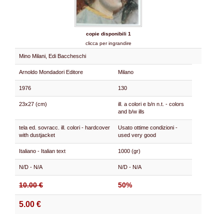
copie disponibili 1
clicca per ingrandire
Mino Milani, Edi Baccheschi
Arnoldo Mondadori Editore
Milano
1976
130
23x27 (cm)
ill. a colori e b/n n.t. - colors
and b/w ills
tela ed. sovracc. ill. colori - hardcover
Usato ottime condizioni -
with dustjacket
used very good
Italiano - Italian text
1000 (gr)
N/D - N/A
N/D - N/A
10.00 €
50%
5.00 €