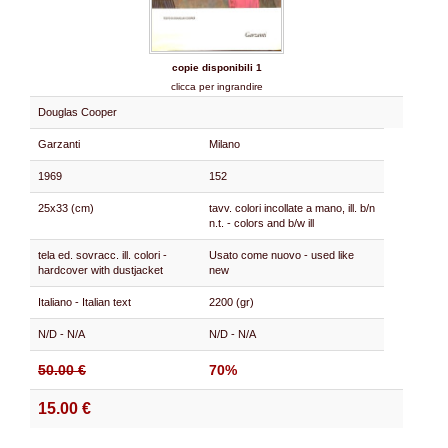
copie disponibili 1
clicca per ingrandire
Douglas Cooper
Garzanti
Milano
1969
152
25x33 (cm)
tavv. colori incollate a mano, ill. b/n
n.t. - colors and b/w ill
tela ed. sovracc. ill. colori -
Usato come nuovo - used like
hardcover with dustjacket
new
Italiano - Italian text
2200 (gr)
N/D - N/A
N/D - N/A
50.00 €
70%
15.00 €