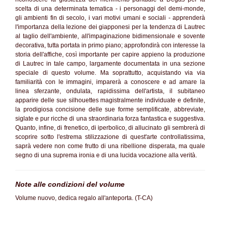
scelta di una determinata tematica - i personaggi del demi-monde,
gli ambienti fin di secolo, i vari motivi umani e sociali - apprenderà
l'importanza della lezione dei giapponesi per la tendenza di Lautrec
al taglio dell'ambiente, all'impaginazione bidimensionale e sovente
decorativa, tutta portata in primo piano; approfondirà con interesse la
storia dell'affiche, così importante per capire appieno la produzione
di Lautrec in tale campo, largamente documentata in una sezione
speciale di questo volume. Ma soprattutto, acquistando via via
familiarità con le immagini, imparerà a conoscere e ad amare la
linea sferzante, ondulata, rapidissima dell'artista, il subitaneo
apparire delle sue silhouettes magistralmente individuate e definite,
la prodigiosa concisione delle sue forme semplificate, abbreviate,
siglate e pur ricche di una straordinaria forza fantastica e suggestiva.
Quanto, infine, di frenetico, di iperbolico, di allucinato gli sembrerà di
scoprire sotto l'estrema stilizzazione di quest'arte controllatissima,
saprà vedere non come frutto di una ribellione disperata, ma quale
segno di una suprema ironia e di una lucida vocazione alla verità.
Note alle condizioni del volume
Volume nuovo, dedica regalo all'anteporta. (T-CA)
SC70%