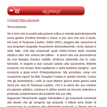
aggiungi
al carrello
(
I Grandi Pittori Garzanti
).
Terza edizione.
Se è vero che la nostra educazione critica ci orienta perentoriamente
verso giudizi d'ordine formale e visivo, è pur vero che non è facile,
nel caso di Toulouse-Lautrec (1864-1901), sfuggire alle seduzioni di
una singolare biografia. Assumerne disinvoltamente, come spesso è
stato fatto, certi dati essenziali quali motivi-chiave della vicenda
artistica oltre che umana del pittore - si pensi alla sua discendenza
da una famiglia d'antica nobiltà, all'atroce deformità che lo colpì,
fanciullo, in seguito a due casuali cadute, alla successiva, febbrile
evasione nel mondo dello spettacolo e della bohème parigina - può
condurre a gravi errori d'interpretazione. Ma accertare, come con
scrupoloso rigore ha fatto Douglas Cooper in questo volume, il peso
che gli avvenimenti, i volti, le cose ebbero giorno dopo giorno sulla
storia più vera di Toulouse-Lautrec, che è la storia del suo credere
ed operare artistico, conduce in ultima analisi ad una più autentica e
profonda comprensione dei problemi del suo stile.
Seguendo l'illuminante saggio introduttivo e gli esaurienti commenti
alle tavole che gli vengono qui proposti, il lettore avrà modo di
riconoscere la giustezza del riferimento puntuale a Degas per la