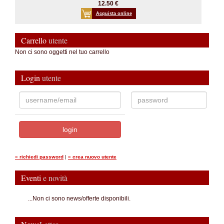
12.50 €
Acquista online
Carrello
utente
Non ci sono oggetti nel tuo carrello
Login
utente
»
richiedi password
|
»
crea nuovo utente
Eventi
e novità
...Non ci sono news/offerte disponibili.