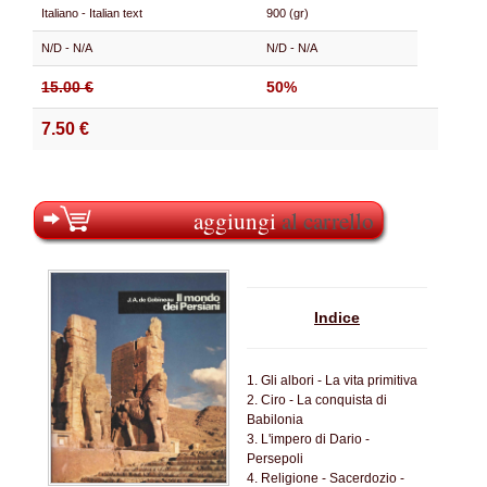
Italiano - Italian text
900 (gr)
N/D - N/A
N/D - N/A
15.00 €
50%
7.50 €
aggiungi
al carrello
Indice
1. Gli albori - La vita primitiva
2. Ciro - La conquista di
Babilonia
3. L'impero di Dario -
Persepoli
4. Religione - Sacerdozio -