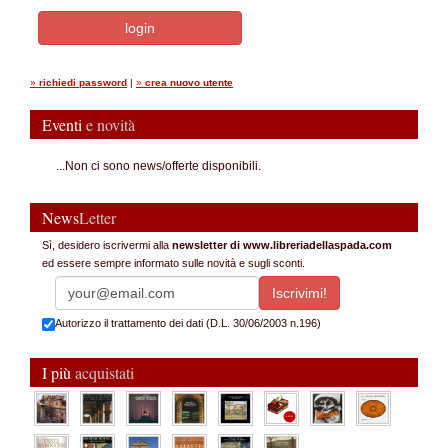
»
richiedi password
|
»
crea nuovo utente
Eventi
e novità
...Non ci sono news/offerte disponibili.
News
Letter
Sì, desidero iscrivermi alla
newsletter di www.libreriadellaspada.com
ed essere sempre informato sulle novità e sugli sconti.
Autorizzo il trattamento dei dati (D.L. 30/06/2003 n.196)
I più
acquistati