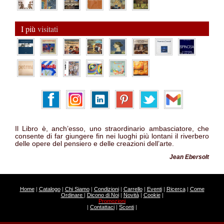
I più
visitati
Il Libro è, anch’esso, uno straordinario ambasciatore, che
consente di far giungere fin nei luoghi più lontani il riverbero
delle opere del pensiero e delle creazioni dell’arte.
Jean Ebersolt
Home
|
Catalogo
|
Chi Siamo
|
Condizioni
|
Carrello
|
Eventi
|
Ricerca
|
Come
Ordinare
|
Dicono di Noi
|
Novità
|
Cookie
|
Promozioni
|
Contattaci
|
Sconti
|