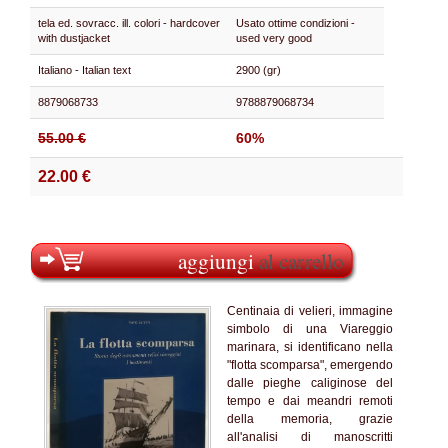
tela ed. sovracc. ill. colori - hardcover
Usato ottime condizioni -
with dustjacket
used very good
Italiano - Italian text
2900 (gr)
8879068733
9788879068734
55.00 €
60%
22.00 €
aggiungi
al carrello
Centinaia di velieri, immagine
simbolo di una Viareggio
marinara, si identificano nella
"flotta scomparsa", emergendo
dalle pieghe caliginose del
tempo e dai meandri remoti
della memoria, grazie
all'analisi di manoscritti