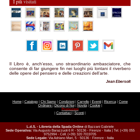
I più
visitati
Il Libro è, anch’esso, uno straordinario ambasciatore, che
consente di far giungere fin nei luoghi più lontani il riverbero
delle opere del pensiero e delle creazioni dell’arte.
Jean Ebersolt
Home
|
Catalogo
|
Chi Siamo
|
Condizioni
|
Carrello
|
Eventi
|
Ricerca
|
Come
Ordinare
|
Dicono di Noi
|
Novità
|
Cookie
|
Promozioni
|
Contattaci
|
Sconti
|
L.d.S. - Libreria della Spada Online
di Bazzani Gabriele
Sede Operativa:
Via Augusto Barazzuoli 6 R - 50136 - Firenze - Italia | Tel. (+39) 055
9752994 - Cell. (+39) 320 7019705
Sede Legale:
Via Adriano Mari, 5 - 50136 - Firenze - Italia