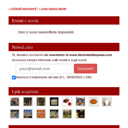
»
richiedi password
|
»
crea nuovo utente
Eventi
e novità
...Non ci sono news/offerte disponibili.
News
Letter
Sì, desidero iscrivermi alla
newsletter di www.libreriadellaspada.com
ed essere sempre informato sulle novità e sugli sconti.
Autorizzo il trattamento dei dati (D.L. 30/06/2003 n.196)
I più
acquistati