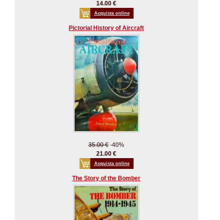
14.00 €
Acquista online
Pictorial History of Aircraft
35.00 €
-40%
21.00 €
Acquista online
The Story of the Bomber