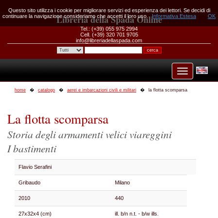
Questo sito utilizza i cookie per migliorare servizi ed esperienza dei lettori. Se decidi di
continuare la navigazione consideriamo che accetti il loro uso.
Libreria della Spada Online
Informativa Estesa
OK
Tel.: (+39) 055 975 2994
Cell. (+39) 320 701 9705
info@libreriadellaspada.com
home
catalogo
aerei e imbarcazioni civili e militari
la flotta scomparsa
La flotta scomparsa
Storia degli armamenti velici viareggini
I bastimenti
Flavio Serafini
Gribaudo
Milano
2010
440
27x32x4 (cm)
ill. b/n n.t. - b/w ills.