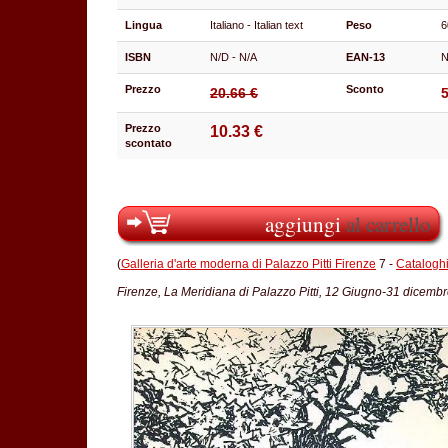
Lingua
Italiano - Italian text
Peso
6
ISBN
N/D - N/A
EAN-13
N
Prezzo
Sconto
20.66 €
Prezzo
10.33 €
scontato
aggiungi
al carrello
(
Galleria d'arte moderna di Palazzo Pitti Firenze
7 -
Cataloghi
Firenze, La Meridiana di Palazzo Pitti, 12 Giugno-31 dicemb