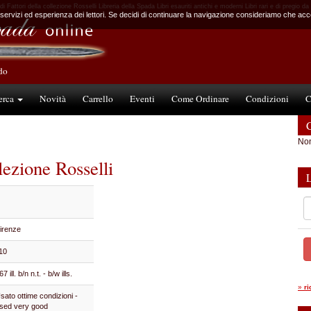
di Fattori della collezione Rosselli Libreria della Spada Libri esauriti antichi e moderni Libri rari e di pregio da
 servizi ed esperienza dei lettori. Se decidi di continuare la navigazione consideriamo che accet
ndo
erca
Novità
Carrello
Eventi
Come Ordinare
Condizioni
C
C
Non
llezione Rosselli
irenze
10
67 ill. b/n n.t. - b/w ills.
»
r
sato ottime condizioni -
sed very good