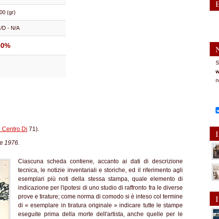
00 (gr)
/D - N/A
50%
S
w
n
 Centro Di
71).
I
re 1976.
Ciascuna scheda contiene, accanto ai dati di descrizione
tecnica, le notizie inventariali e storiche, ed il riferimento agli
esemplari più noti della stessa stampa, quale elemento di
indicazione per l'ipotesi di uno studio di raffronto fra le diverse
prove e tirature; come norma di comodo si è inteso col termine
I
di « esemplare in tiratura originale » indicare tutte le stampe
eseguite prima della morte dell'artista, anche quelle per le