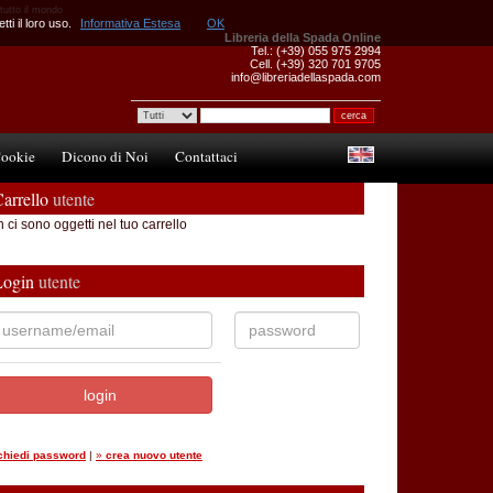
 tutto il mondo
ti il loro uso.
Informativa Estesa
OK
Libreria della Spada Online
Tel.: (+39) 055 975 2994
Cell. (+39) 320 701 9705
info@libreriadellaspada.com
ookie
Dicono di Noi
Contattaci
arrello
utente
 ci sono oggetti nel tuo carrello
Login
utente
ichiedi password
|
»
crea nuovo utente