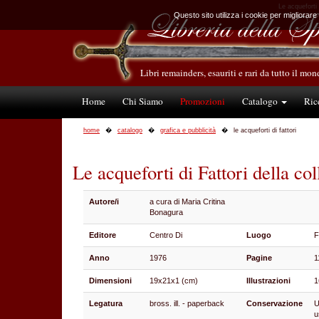
Le acqueforti 
Questo sito utilizza i cookie per migliorare
Libri remainders, esauriti e rari da tutto il mo
Home
Chi Siamo
Promozioni
Catalogo
Ric
home
catalogo
grafica e pubblicità
le acqueforti di fattori
Le acqueforti di Fattori della co
Autore/i
a cura di Maria Critina
Bonagura
Editore
Centro Di
Luogo
F
Anno
1976
Pagine
1
Dimensioni
19x21x1 (cm)
Illustrazioni
1
Legatura
bross. ill. - paperback
Conservazione
U
u