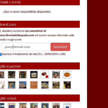
Eventi
e novità
...Non ci sono news/offerte disponibili.
News
Letter
ì, desidero iscrivermi alla
newsletter di
ww.libreriadellaspada.com
ed essere sempre informato sulle
ovità e sugli sconti.
Autorizzo il trattamento dei dati (D.L. 30/06/2003 n.196)
 più
acquistati
 più
visitati