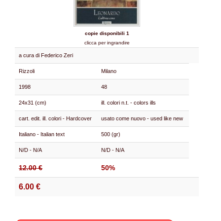
copie disponibili 1
clicca per ingrandire
a cura di Federico Zeri
Rizzoli
Milano
1998
48
24x31 (cm)
ill. colori n.t. - colors ills
cart. edit. ill. colori - Hardcover
usato come nuovo - used like new
Italiano - Italian text
500 (gr)
N/D - N/A
N/D - N/A
12.00 €
50%
6.00 €