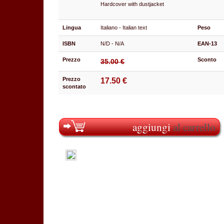
Hardcover with dustjacket
Lingua
Italiano - Italian text
Peso
ISBN
N/D - N/A
EAN-13
Prezzo
Sconto
35.00 €
Prezzo
17.50 €
scontato
aggiungi
al carrello