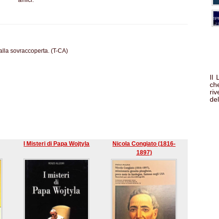
amici.
 alla sovraccoperta. (T-CA)
Il
che
ri
del
I Misteri di Papa Wojtyla
Nicola Congiato (1816-
1897)