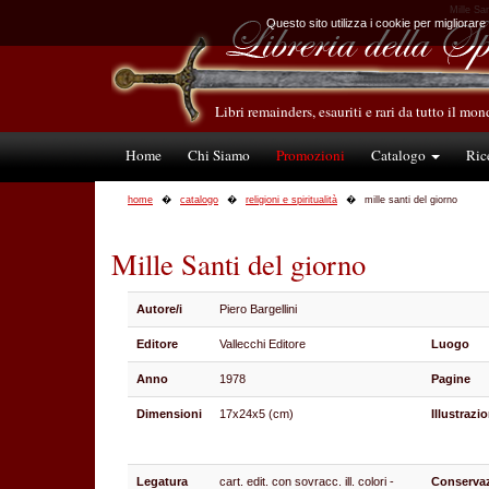
Mille Sa
Questo sito utilizza i cookie per migliorare
Libri remainders, esauriti e rari da tutto il mo
Home
Chi Siamo
Promozioni
Catalogo
Ric
home
catalogo
religioni e spiritualità
mille santi del giorno
Mille Santi del giorno
Autore/i
Piero Bargellini
Editore
Vallecchi Editore
Luogo
Anno
1978
Pagine
Dimensioni
17x24x5 (cm)
Illustrazio
Legatura
cart. edit. con sovracc. ill. colori -
Conserva