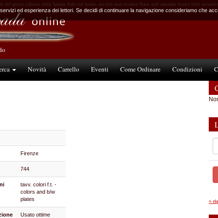
nti del giorno Libreria della Spada Sold out books ancient and modern Rare and valuable books from around 
 servizi ed esperienza dei lettori. Se decidi di continuare la navigazione consideriamo che accet
ndo
erca
Novità
Carrello
Eventi
Come Ordinare
Condizioni
C
C
Non
Firenze
744
ni
tavv. colori f.t. -
colors and b/w
plates
»
r
zione
Usato ottime