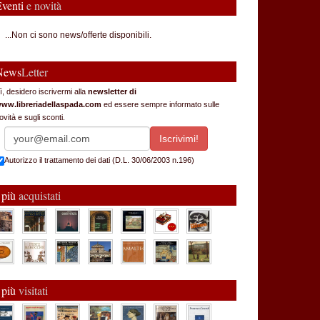
Eventi
e novità
...Non ci sono news/offerte disponibili.
News
Letter
ì, desidero iscrivermi alla
newsletter di
ww.libreriadellaspada.com
ed essere sempre informato sulle
ovità e sugli sconti.
Autorizzo il trattamento dei dati (D.L. 30/06/2003 n.196)
 più
acquistati
 più
visitati