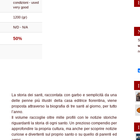
condizioni - used
very good
1200 (gr)
N/D - N/A
50%
S
w
n
I
La storia dei santi, raccontata con garbo e semplicità da una
delle penne più illustri della casa editrice fiorentina, viene
proposta attraverso la biografia di tre santi al giorno, per tutto
l’anno.
Il volume raccoglie oltre mille profili con le notizie storiche
riguardanti la storia di ogni santo. Un prezioso compendio per
I
approfondire la propria cultura, ma anche per scoprire notizie
curiose e divertenti sul proprio santo o su quello di parenti ed