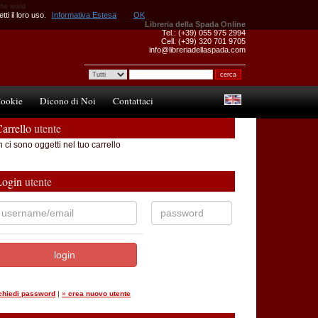
the world
ti il loro uso.
Informativa Estesa
OK
Libreria della Spada Online
Tel.: (+39) 055 975 2994
Cell. (+39) 320 701 9705
info@libreriadellaspada.com
ookie
Dicono di Noi
Contattaci
arrello
utente
 ci sono oggetti nel tuo carrello
Login
utente
ichiedi password
|
»
crea nuovo utente