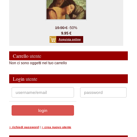
19.90 €
-50%
9.95 €
Acquista online
Carrello
utente
Non ci sono oggetti nel tuo carrello
Login
utente
»
richiedi password
|
»
crea nuovo utente