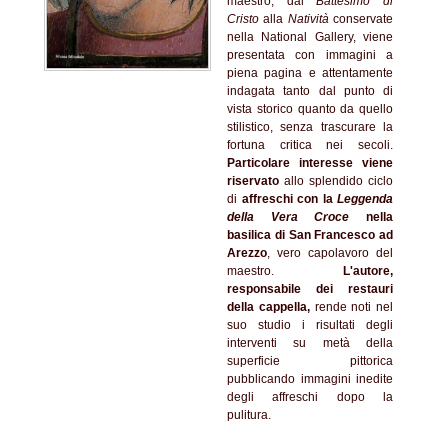
maestro, dal
Battesimo di
Cristo
alla
Natività
conservate
nella National Gallery, viene
presentata con immagini a
piena pagina e attentamente
indagata tanto dal punto di
vista storico quanto da quello
stilistico, senza trascurare la
fortuna critica nei secoli.
Particolare interesse viene
riservato
allo splendido ciclo
di
affreschi con la
Leggenda
della Vera Croce
nella
basilica di San Francesco ad
Arezzo
, vero capolavoro del
maestro.
L'autore,
responsabile dei restauri
della cappella,
rende noti nel
suo studio i risultati degli
interventi su metà della
superficie pittorica
pubblicando immagini inedite
degli affreschi dopo la
pulitura.