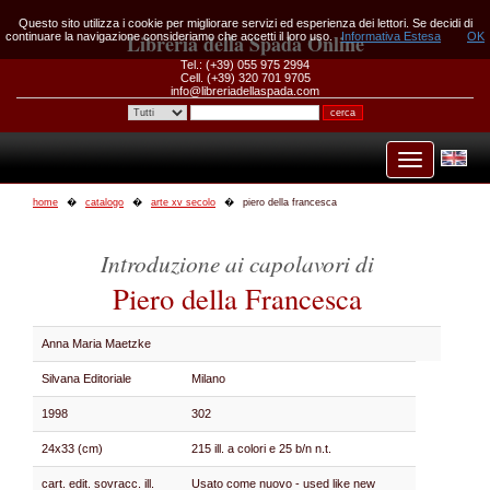
Questo sito utilizza i cookie per migliorare servizi ed esperienza dei lettori. Se decidi di
continuare la navigazione consideriamo che accetti il loro uso.
Libreria della Spada Online
Informativa Estesa
OK
Tel.: (+39) 055 975 2994
Cell. (+39) 320 701 9705
info@libreriadellaspada.com
home
catalogo
arte xv secolo
piero della francesca
Introduzione ai capolavori di
Piero della Francesca
Anna Maria Maetzke
Silvana Editoriale
Milano
1998
302
24x33 (cm)
215 ill. a colori e 25 b/n n.t.
cart. edit. sovracc. ill.
Usato come nuovo - used like new