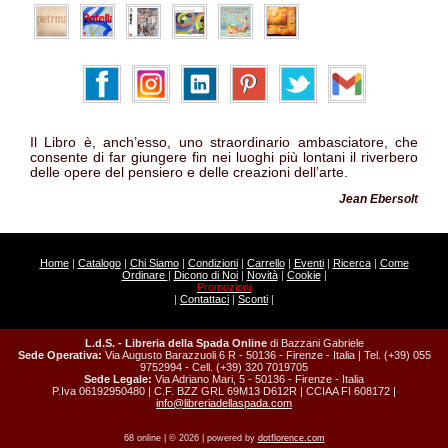
Il Libro è, anch’esso, uno straordinario ambasciatore, che
consente di far giungere fin nei luoghi più lontani il riverbero
delle opere del pensiero e delle creazioni dell’arte.
Jean Ebersolt
Home
|
Catalogo
|
Chi Siamo
|
Condizioni
|
Carrello
|
Eventi
|
Ricerca
|
Come
Ordinare
|
Dicono di Noi
|
Novità
|
Cookie
|
Promozioni
|
Contattaci
|
Sconti
|
L.d.S. - Libreria della Spada Online
di Bazzani Gabriele
Sede Operativa:
Via Augusto Barazzuoli 6 R - 50136 - Firenze - Italia | Tel. (+39) 055
9752994 - Cell. (+39) 320 7019705
Sede Legale:
Via Adriano Mari, 5 - 50136 - Firenze - Italia
P.Iva 06192950480 | C.F. BZZ GRL 69M13 D612R | CCIAA FI 608172 |
info@libreriadellaspada.com
68 online | © 2026 | powered by
dotflorence.com