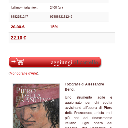
Italiano - Italian text
2400 (gr)
8882151247
9788882151249
26.00 €
15%
22.10 €
aggiungi
al carrello
(
Monografie d'Arte
).
Monografie d'Arte Silvana
Fotografie di
Alessandro
Benci
.
Uno strumento agile e
aggiornato per chi voglia
avvicinarsi all'opera di
Piero
della Francesca
, artista tra i
più noti del rinascimento
italiano. Ogni opera del