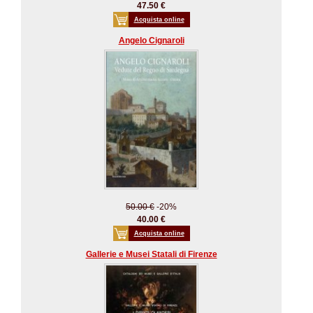
47.50 €
Acquista online
Angelo Cignaroli
50.00 €
-20%
40.00 €
Acquista online
Gallerie e Musei Statali di Firenze