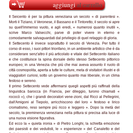
aggiungi
al carrello
Il Seicento è per la pittura veneziana un secolo « di parentesi ».
Morti il Tiziano, il Veronese, il Bassano e il Tintoretto, il secolo si apre
su quell'immenso vuoto, e agli eredi, « numerosi quanto inutili »,
scrive Marco Valsecchi, parve di poter vivere in eterno e
comodamente salvaguardati dal privilegio di quel retaggio di gloria.
Il Settecento è invece soprattutto il secolo di Venezia. Per tutto il
corso di esso, i suoi pittori trionfano, in un ambiente artistico che è da
considerare senz'altro il più articolato e vitale del Settecento italiano
e che costituisce la spina dorsale dello stesso Settecento pittorico
europeo; in una Venezia che più che mai aveva assunto il ruolo di
città cosmopolita, aperta a tutte le culture, meta di visitatori illustri e di
viaggiatori curiosi, sotto un governo quanto mai liberale, in un clima
festoso e sereno.
Il primo Settecento vede affermarsi quegli aspetti piú raffinati della
linguistica barocca (in Francia, per dileggio, turono chiamati «
rococò »), che i grandi decoratori vene-zioni, dal Ricci al Pellegrini,
dall'Amigoni al Tiepolo, arricchiscono del loro « festoso e lirico
cromatismo, reso sempre piú ricco e leggero ». Dopo la metà del
secolo, la preminenza veneziana nella pittura si precisa alla luce di
una nuova visione figurativa.
Ed ecco la « quieta ironia » di Pietro Longhi, la schietta emozione
dei paesisti e dei vedutisti, le « esperienze » del Canaletto e del