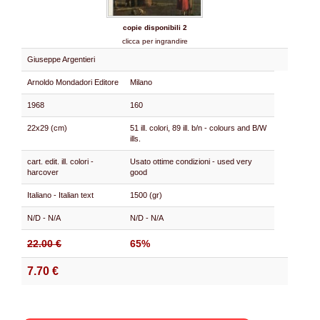
copie disponibili 2
clicca per ingrandire
Giuseppe Argentieri
Arnoldo Mondadori Editore
Milano
1968
160
22x29 (cm)
51 ill. colori, 89 ill. b/n - colours and B/W
ills.
cart. edit. ill. colori -
Usato ottime condizioni - used very
harcover
good
Italiano - Italian text
1500 (gr)
N/D - N/A
N/D - N/A
22.00 €
65%
7.70 €