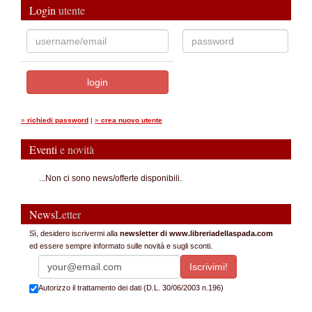
Login
utente
»
richiedi password
|
»
crea nuovo utente
Eventi
e novità
...Non ci sono news/offerte disponibili.
News
Letter
Sì, desidero iscrivermi alla
newsletter di www.libreriadellaspada.com
ed essere sempre informato sulle novità e sugli sconti.
Autorizzo il trattamento dei dati (D.L. 30/06/2003 n.196)