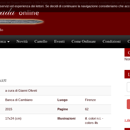
tisti del Gruppo Donatello a Villa Fagan Libreria della Spada Libri esauriti antichi e moderni Libri rari e di pr
 servizi ed esperienza dei lettori. Se decidi di continuare la navigazione consideriamo che accet
ndo
erca
Novità
Carrello
Eventi
Come Ordinare
Condizioni
C
C
Non
gan
a cura di Gianni Oliveti
Banca di Cambiano
Luogo
Firenze
2015
Pagine
62
17x24 (cm)
Illustrazioni
ill. colori n.t. -
»
r
colors ills