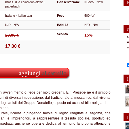
bross. ill. a colori con alette -
Conservazione
Nuovo - New
paperback
Italiano - Italian text
Peso
500 (gr)
N/D - N/A
EAN-13
N/D - N/A
Sconto
20.00 €
15%
S
w
17.00 €
n
aggiungi
al carrello
I
n avvenimento di fede per molti credenti. E il Presepe ne è il simbolo
ioni di diversa impostazione, dal tradizionale al meccanico, dal vivente
pe degli artisti del Gruppo Donatello, esposto ed accessi-bile nel giardino
mbiano.
urale, ricavati dipingendo tavole di legno ritagliate a sagoma, che
I
ani e imprenditori, a rappresentare il tessuto sociale, sportivo ed
ediata, anche se opera e dedica al territorio la propria attenzione