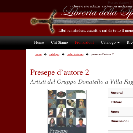
Presepe d’autore 2 Ar
Questo sito utilizza i cookie per migliorare
Libri remainders, esauriti e rari da tutto il mo
Home
Chi Siamo
Promozioni
Catalogo
Ric
home
catalogo
collezionismo
presepe d’autore 2
Presepe d’autore 2
Artisti del Gruppo Donatello a Villa Fa
Autore/i
Editore
Anno
Dimensioni