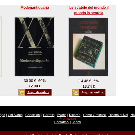
Modenantiquaria
Le scatole del mondo il
mondo in scatola
30.00 €
-60%
14.46 €
-5%
12.00 €
13.74 €
Acquista online
Acquista online
logo
|
Chi Siamo
|
Condizioni
|
Carrello
|
Eventi
|
Ricerca
|
Come Ordinare
|
Dicono di Noi
|
Nov
Promozioni
|
Contattaci
|
Sconti
|