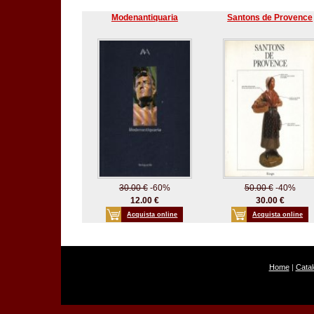
Modenantiquaria
Santons de Provence
30.00 €
-60%
50.00 €
-40%
12.00 €
30.00 €
Acquista online
Acquista online
Home
|
Cata