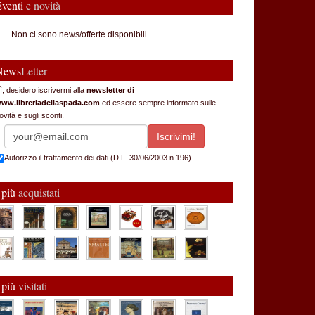
Eventi
e novità
...Non ci sono news/offerte disponibili.
News
Letter
ì, desidero iscrivermi alla
newsletter di
ww.libreriadellaspada.com
ed essere sempre informato sulle
ovità e sugli sconti.
Autorizzo il trattamento dei dati (D.L. 30/06/2003 n.196)
 più
acquistati
 più
visitati