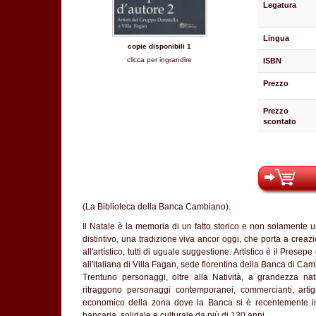
Legatura
Lingua
copie disponibili 1
clicca per ingrandire
ISBN
Prezzo
Prezzo
scontato
(La Biblioteca della Banca Cambiano).
Il Natale è la memoria di un fatto storico e non solamente u
distintivo, una tradizione viva ancor oggi, che porta a creaz
all'artístico, tutti di uguale suggestione. Artistico è il Prese
all'italiana di Villa Fagan, sede fiorentina della Banca di Ca
Trentuno personaggi, oltre alla Natività, a grandezza nat
ritraggono personaggi contemporanei, commercianti, artigi
economico della zona dove la Banca si è recentemente ins
bancaria, solidale e culturale da più di 130 anni.