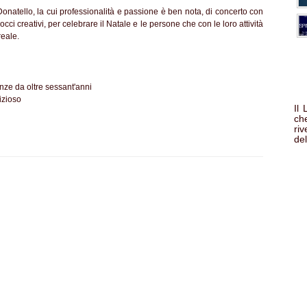
onatello, la cui professionalità e passione è ben nota, di concerto con
occi creativi, per celebrare il Natale e le persone che con le loro attività
reale.
nze da oltre sessant'anni
izioso
Il
che
ri
del