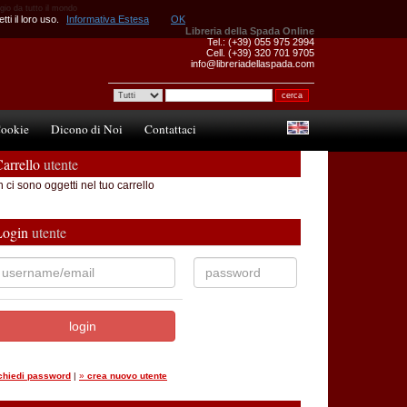
egio da tutto il mondo
ti il loro uso.
Informativa Estesa
OK
Libreria della Spada Online
Tel.: (+39) 055 975 2994
Cell. (+39) 320 701 9705
info@libreriadellaspada.com
ookie
Dicono di Noi
Contattaci
arrello
utente
 ci sono oggetti nel tuo carrello
Login
utente
ichiedi password
|
»
crea nuovo utente