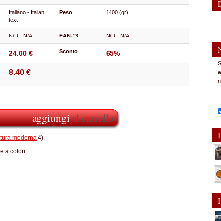
Italiano - Italian
Peso
1400 (gr)
text
N/D - N/A
EAN-13
N/D - N/A
Sconto
24.00 €
65%
S
8.40 €
w
n
aggiungi
al carrello
I
ittura moderna
4).
e a colori.
I