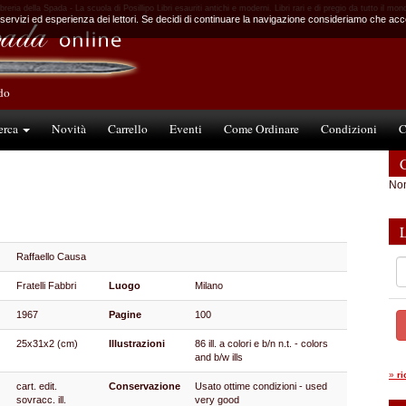
ibreria della Spada - La scuola di Posillipo Libri esauriti antichi e moderni. Libri rari e di pregio da tutto il mon
 servizi ed esperienza dei lettori. Se decidi di continuare la navigazione consideriamo che accet
ndo
erca
Novità
Carrello
Eventi
Come Ordinare
Condizioni
C
C
Non
Raffaello Causa
Fratelli Fabbri
Luogo
Milano
1967
Pagine
100
25x31x2 (cm)
Illustrazioni
86 ill. a colori e b/n n.t. - colors
and b/w ills
»
r
cart. edit.
Conservazione
Usato ottime condizioni - used
sovracc. ill.
very good