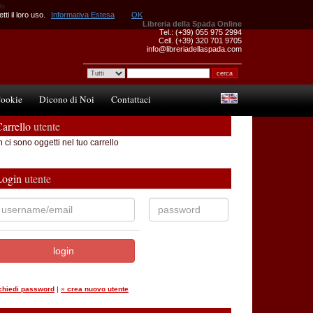
do
ti il loro uso.
Informativa Estesa
OK
Libreria della Spada Online
Tel.: (+39) 055 975 2994
Cell. (+39) 320 701 9705
info@libreriadellaspada.com
ookie
Dicono di Noi
Contattaci
arrello
utente
 ci sono oggetti nel tuo carrello
Login
utente
ichiedi password
|
»
crea nuovo utente