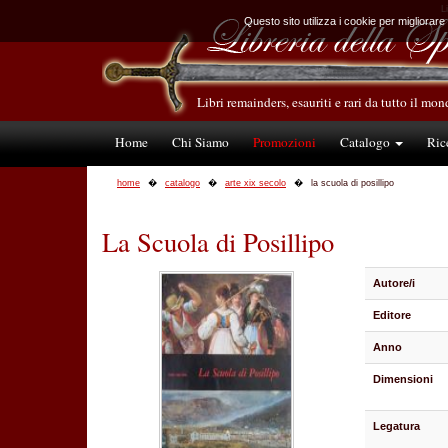
L
Questo sito utilizza i cookie per migliorare
Libri remainders, esauriti e rari da tutto il mo
Home
Chi Siamo
Promozioni
Catalogo
Ric
home
catalogo
arte xix secolo
la scuola di posillipo
La Scuola di Posillipo
Autore/i
Editore
Anno
Dimensioni
Legatura