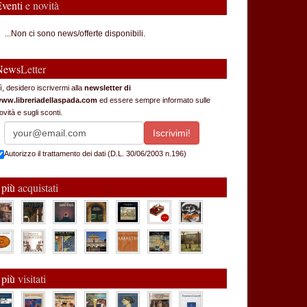
Eventi
e novità
...Non ci sono news/offerte disponibili.
News
Letter
ì, desidero iscrivermi alla
newsletter di
ww.libreriadellaspada.com
ed essere sempre informato sulle
ovità e sugli sconti.
Autorizzo il trattamento dei dati (D.L. 30/06/2003 n.196)
 più
acquistati
 più
visitati