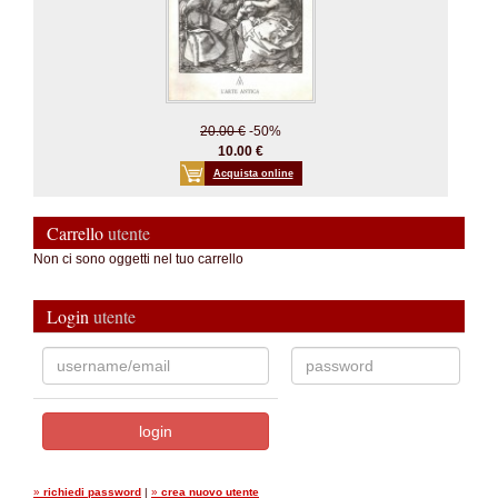
20.00 €
-50%
10.00 €
Acquista online
Carrello
utente
Non ci sono oggetti nel tuo carrello
Login
utente
»
richiedi password
|
»
crea nuovo utente