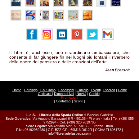
Il Libro è, anch’esso, uno straordinario ambasciatore, che
consente di far giungere fin nei luoghi più lontani il riverbero
delle opere del pensiero e delle creazioni dell’arte.
Jean Ebersolt
Home
|
Catalogo
|
Chi Siamo
|
Condizioni
|
Carrello
|
Eventi
|
Ricerca
|
Come
Ordinare
|
Dicono di Noi
|
Novità
|
Cookie
|
Promozioni
|
Contattaci
|
Sconti
|
L.d.S. - Libreria della Spada Online
di Bazzani Gabriele
Sede Operativa:
Via Augusto Barazzuoli 6 R - 50136 - Firenze - Italia | Tel. (+39) 055
9752994 - Cell. (+39) 320 7019705
Sede Legale:
Via Adriano Mari, 5 - 50136 - Firenze - Italia
P.Iva 06192950480 | C.F. BZZ GRL 69M13 D612R | CCIAA FI 608172 |
info@libreriadellaspada.com