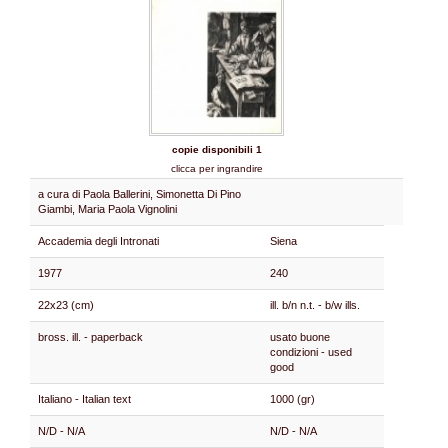
copie disponibili 1
clicca per ingrandire
a cura di Paola Ballerini, Simonetta Di Pino
Giambi, Maria Paola Vignolini
Accademia degli Intronati
Siena
1977
240
22x23 (cm)
ill. b/n n.t. - b/w ills.
bross. ill. - paperback
usato buone
condizioni - used
good
Italiano - Italian text
1000 (gr)
N/D - N/A
N/D - N/A