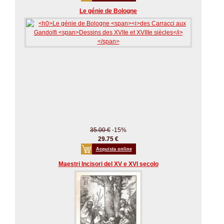
Le génie de Bologne
35.00 €
-15%
29.75 €
Acquista online
Maestri Incisori del XV e XVI secolo