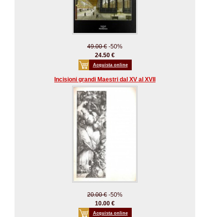
49.00 €
-50%
24.50 €
Acquista online
Incisioni grandi Maestri dal XV al XVII
20.00 €
-50%
10.00 €
Acquista online