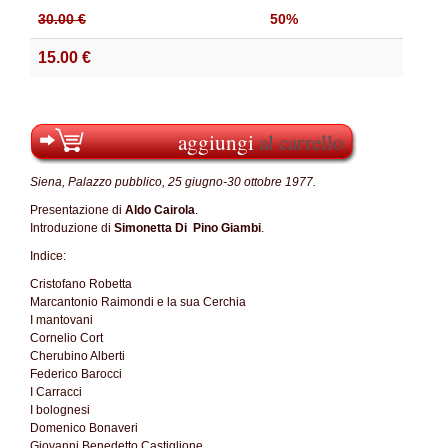
30.00 €
50%
15.00 €
aggiungi
al carrello
Siena, Palazzo pubblico, 25 giugno-30 ottobre 1977.
Presentazione di
Aldo Cairola
.
Introduzione di
Simonetta Di
Pino Giambi
.
Indice:
Cristofano Robetta
Marcantonio Raimondi e la sua Cerchia
I mantovani
Cornelio Cort
Cherubino Alberti
Federico Barocci
I Carracci
I bolognesi
Domenico Bonaveri
Giovanni Benedetto Castiglione