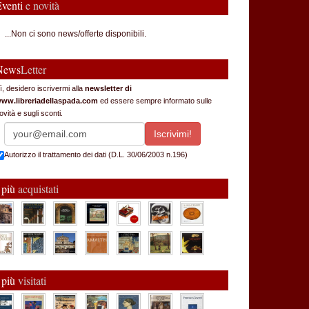
Eventi
e novità
...Non ci sono news/offerte disponibili.
News
Letter
ì, desidero iscrivermi alla
newsletter di
ww.libreriadellaspada.com
ed essere sempre informato sulle
ovità e sugli sconti.
Autorizzo il trattamento dei dati (D.L. 30/06/2003 n.196)
 più
acquistati
 più
visitati