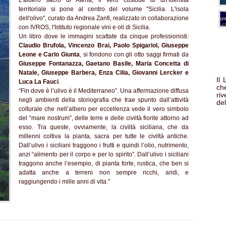
L'albero sacro di Atena, il vero custode di un'identità
territoriale si pone al centro del volume "Sicilia. L'isola
dell'olivo", curato da Andrea Zanfi, realizzato in collaborazione
con IVROS, l'Istituto regionale vini e oli di Sicilia.
Un libro dove le immagini scattate da cinque professionisti:
Claudio Brufola, Vincenzo Brai, Paolo Spigariol, Giuseppe
Leone e Carlo Giunta
, si fondono con gli otto saggi firmati da
Giuseppe Fontanazza, Gaetano Basile, Maria Concetta di
Natale, Giuseppe Barbera, Enza Cilia, Giovanni Lercker e
Il
Luca La Fauci
.
che
“Fin dove è l’ulivo è il Mediterraneo”. Una affermazione diffusa
ri
negli ambienti della storiografia che trae spunto dall’attività
del
colturale che nell’albero per eccellenza vede il vero simbolo
del “mare nostrum”, delle terre e delle civiltà fiorite attorno ad
esso. Tra queste, ovviamente, la civiltà siciliana, che da
millenni coltiva la pianta, sacra per tutte le civiltà antiche.
Dall’ulivo i siciliani traggono i frutti e quindi l’olio, nutrimento,
anzi “alimento per il corpo e per lo spirito”. Dall’ulivo i siciliani
traggono anche l’esempio, di pianta forte, rustica, che ben si
adatta anche a terreni non sempre ricchi, aridi, e
raggiungendo i mille anni di vita."