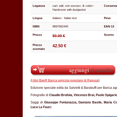
Legatura
cart. edit. con sovracc. ill. colori -
Conserva
Hardcover with dustjacket
Lingua
Italiano - Italian text
Peso
ISBN
8897082440
EAN-13
Prezzo
Sconto
50.00 €
Prezzo
42.50 €
scontato
aggiungi
al carrello
(
I libri BapR Banca agricola popolare di Ragusa
).
Edizione speciale edita da Salvietti & Barabuffi per Banca a
Fotografie di
Claudio Brufola, Vincenzo Brai, Paolo Spigari
Saggi di
Giuseppe Fontanazza, Gaetano Basile, Maria Con
Luca La Fauci
.