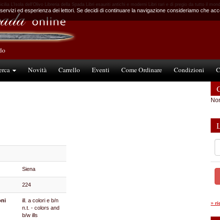
icilia L’Isola dell’Olivo Libreria della Spada Libri esauriti antichi e moderni Libri rari e di pregio da tutto il mon
 servizi ed esperienza dei lettori. Se decidi di continuare la navigazione consideriamo che accet
ndo
erca
Novità
Carrello
Eventi
Come Ordinare
Condizioni
C
C
Non
Siena
224
oni
ill. a colori e b/n
»
r
n.t. - colors and
b/w ills