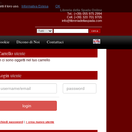
do
ti il loro uso.
Informativa Estesa
OK
Libreria della Spada Online
Tel.: (+39) 055 975 2994
Cell. (+39) 320 701 9705
info@libreriadellaspada.com
ookie
Dicono di Noi
Contattaci
arrello
utente
 ci sono oggetti nel tuo carrello
Login
utente
ichiedi password
|
»
crea nuovo utente