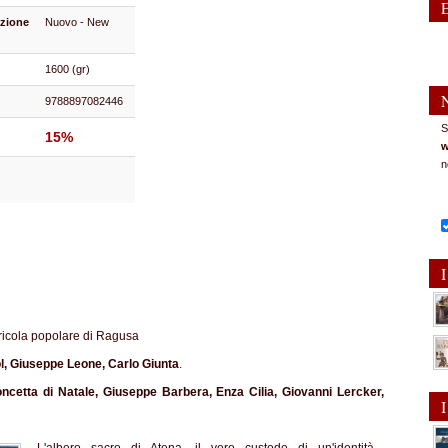
zione
Nuovo - New
1600 (gr)
9788897082446
S
15%
w
n
I
gricola popolare di Ragusa
ol, Giuseppe Leone, Carlo Giunta
.
cetta di Natale, Giuseppe Barbera, Enza Cilia, Giovanni Lercker,
I