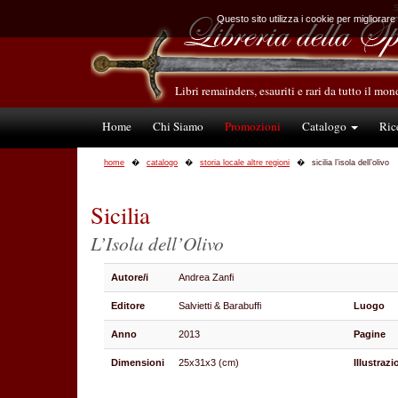
S
Questo sito utilizza i cookie per migliorare
Libri remainders, esauriti e rari da tutto il mo
Home
Chi Siamo
Promozioni
Catalogo
Ric
home
catalogo
storia locale altre regioni
sicilia l’isola dell’olivo
Sicilia
L’Isola dell’Olivo
Autore/i
Andrea Zanfi
Editore
Salvietti & Barabuffi
Luogo
Anno
2013
Pagine
Dimensioni
25x31x3 (cm)
Illustrazi