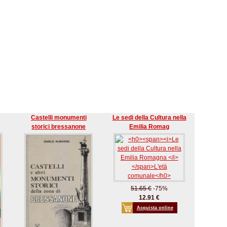
Castelli monumenti
Le sedi della Cultura nella
storici bressanone
Emilia Romag
51.65 €
-75%
12.91 €
Acquista online