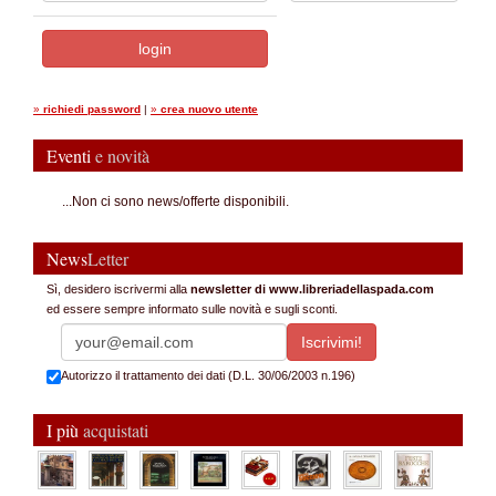
»
richiedi password
|
»
crea nuovo utente
Eventi
e novità
...Non ci sono news/offerte disponibili.
News
Letter
Sì, desidero iscrivermi alla
newsletter di www.libreriadellaspada.com
ed essere sempre informato sulle novità e sugli sconti.
Autorizzo il trattamento dei dati (D.L. 30/06/2003 n.196)
I più
acquistati