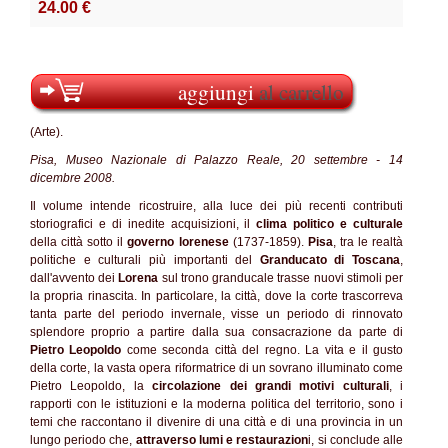
24.00 €
aggiungi
al carrello
(Arte).
Pisa, Museo Nazionale di Palazzo Reale, 20 settembre - 14
dicembre 2008.
Il volume intende ricostruire, alla luce dei più recenti contributi
storiografici e di inedite acquisizioni, il
clima politico e culturale
della città sotto il
governo lorenese
(1737-1859).
Pisa
, tra le realtà
politiche e culturali più importanti del
Granducato di Toscana
,
dall'avvento dei
Lorena
sul trono granducale trasse nuovi stimoli per
la propria rinascita. In particolare, la città, dove la corte trascorreva
tanta parte del periodo invernale, visse un periodo di rinnovato
splendore proprio a partire dalla sua consacrazione da parte di
Pietro Leopoldo
come seconda città del regno. La vita e il gusto
della corte, la vasta opera riformatrice di un sovrano illuminato come
Pietro Leopoldo, la
circolazione dei grandi motivi culturali
, i
rapporti con le istituzioni e la moderna politica del territorio, sono i
temi che raccontano il divenire di una città e di una provincia in un
lungo periodo che,
attraverso lumi e restaurazion
i, si conclude alle