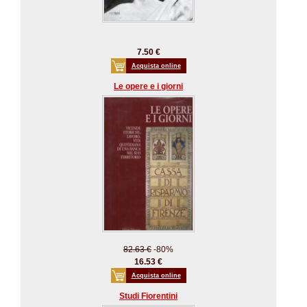
7.50 €
Acquista online
Le opere e i giorni
82.63 €
-80%
16.53 €
Acquista online
Studi Fiorentini