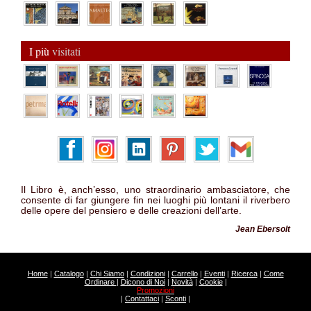
I più
visitati
Il Libro è, anch’esso, uno straordinario ambasciatore, che
consente di far giungere fin nei luoghi più lontani il riverbero
delle opere del pensiero e delle creazioni dell’arte.
Jean Ebersolt
Home
|
Catalogo
|
Chi Siamo
|
Condizioni
|
Carrello
|
Eventi
|
Ricerca
|
Come
Ordinare
|
Dicono di Noi
|
Novità
|
Cookie
|
Promozioni
|
Contattaci
|
Sconti
|