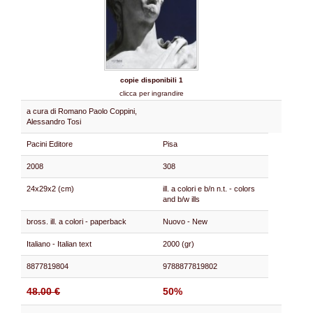
copie disponibili 1
clicca per ingrandire
a cura di Romano Paolo Coppini,
Alessandro Tosi
Pacini Editore
Pisa
2008
308
24x29x2 (cm)
ill. a colori e b/n n.t. - colors
and b/w ills
bross. ill. a colori - paperback
Nuovo - New
Italiano - Italian text
2000 (gr)
8877819804
9788877819802
48.00 €
50%