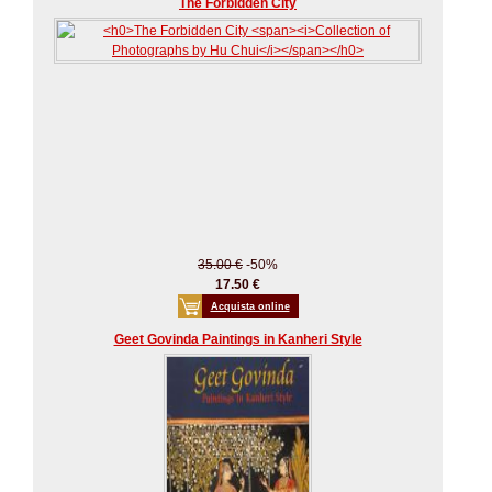
The Forbidden City
35.00 €
-50%
17.50 €
Acquista online
Geet Govinda Paintings in Kanheri Style