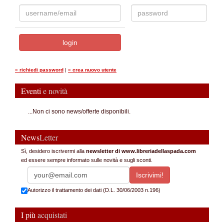
»
richiedi password
|
»
crea nuovo utente
Eventi
e novità
...Non ci sono news/offerte disponibili.
News
Letter
Sì, desidero iscrivermi alla
newsletter di www.libreriadellaspada.com
ed essere sempre informato sulle novità e sugli sconti.
Autorizzo il trattamento dei dati (D.L. 30/06/2003 n.196)
I più
acquistati