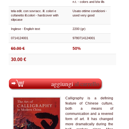
n.t. - colors and b/w ills
tela edit. con sovracc. ill. colori e
Usato ottime condizioni -
cofanetto ill.colori - hardcover with
used very good
slipcase
Inglese - English text
2200 (gr)
0714124001
9780714124001
60.00 €
50%
30.00 €
aggiungi
al carrello
Calligraphy is a defining
feature of Chinese culture,
both a means of
communication and a revered
form of art. It has changed
more dramatically during the