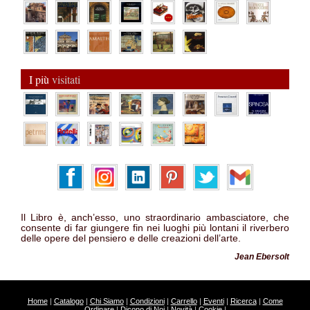
I più
visitati
Il Libro è, anch’esso, uno straordinario ambasciatore, che
consente di far giungere fin nei luoghi più lontani il riverbero
delle opere del pensiero e delle creazioni dell’arte.
Jean Ebersolt
Home
|
Catalogo
|
Chi Siamo
|
Condizioni
|
Carrello
|
Eventi
|
Ricerca
|
Come
Ordinare
|
Dicono di Noi
|
Novità
|
Cookie
|