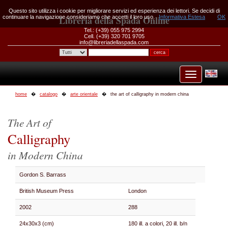
Questo sito utilizza i cookie per migliorare servizi ed esperienza dei lettori. Se decidi di
continuare la navigazione consideriamo che accetti il loro uso.
Libreria della Spada Online
Informativa Estesa
OK
Tel.: (+39) 055 975 2994
Cell. (+39) 320 701 9705
info@libreriadellaspada.com
home
catalogo
arte orientale
the art of calligraphy in modern china
The Art of
Calligraphy
in Modern China
Gordon S. Barrass
British Museum Press
London
2002
288
24x30x3 (cm)
180 ill. a colori, 20 ill. b/n