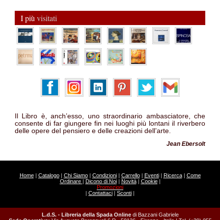
I più
visitati
Il Libro è, anch’esso, uno straordinario ambasciatore, che
consente di far giungere fin nei luoghi più lontani il riverbero
delle opere del pensiero e delle creazioni dell’arte.
Jean Ebersolt
Home
|
Catalogo
|
Chi Siamo
|
Condizioni
|
Carrello
|
Eventi
|
Ricerca
|
Come
Ordinare
|
Dicono di Noi
|
Novità
|
Cookie
|
Promozioni
|
Contattaci
|
Sconti
|
L.d.S. - Libreria della Spada Online
di Bazzani Gabriele