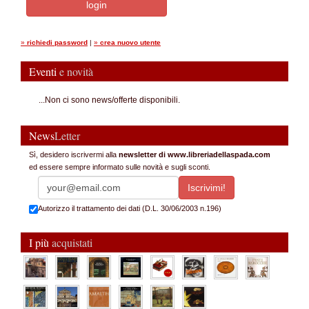
»
richiedi password
|
»
crea nuovo utente
Eventi
e novità
...Non ci sono news/offerte disponibili.
News
Letter
Sì, desidero iscrivermi alla
newsletter di www.libreriadellaspada.com
ed essere sempre informato sulle novità e sugli sconti.
Autorizzo il trattamento dei dati (D.L. 30/06/2003 n.196)
I più
acquistati