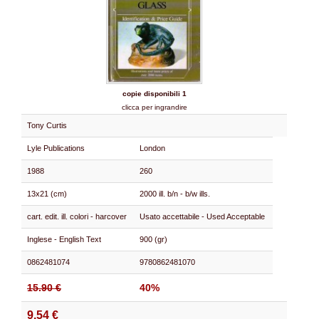
copie disponibili 1
clicca per ingrandire
Tony Curtis
Lyle Publications
London
1988
260
13x21 (cm)
2000 ill. b/n - b/w ills.
cart. edit. ill. colori - harcover
Usato accettabile - Used Acceptable
Inglese - English Text
900 (gr)
0862481074
9780862481070
15.90 €
40%
9.54 €