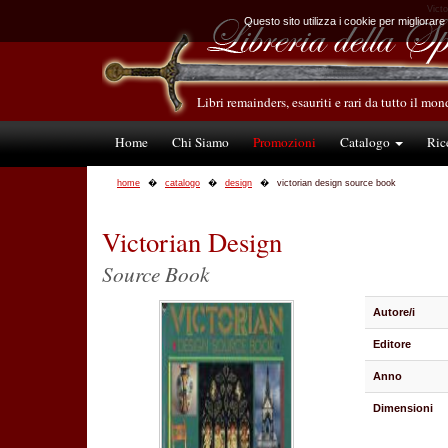
Victo
Questo sito utilizza i cookie per migliorare
Libri remainders, esauriti e rari da tutto il mo
Home
Chi Siamo
Promozioni
Catalogo
Ric
home
catalogo
design
victorian design source book
Victorian Design
Source Book
Autore/i
Editore
Anno
Dimensioni