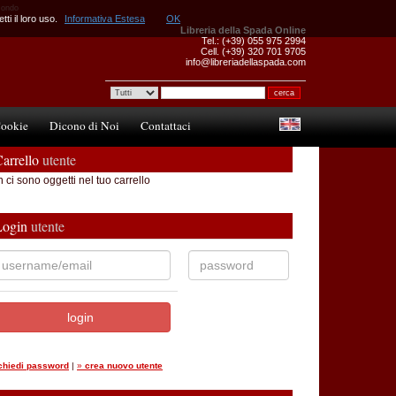
 mondo
ti il loro uso.
Informativa Estesa
OK
Libreria della Spada Online
Tel.: (+39) 055 975 2994
Cell. (+39) 320 701 9705
info@libreriadellaspada.com
ookie
Dicono di Noi
Contattaci
arrello
utente
 ci sono oggetti nel tuo carrello
Login
utente
ichiedi password
|
»
crea nuovo utente