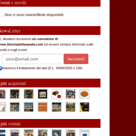
Eventi
e novità
...Non ci sono news/offerte disponibili.
News
Letter
ì, desidero iscrivermi alla
newsletter di
ww.libreriadellaspada.com
ed essere sempre informato sulle
ovità e sugli sconti.
Autorizzo il trattamento dei dati (D.L. 30/06/2003 n.196)
 più
acquistati
 più
visitati