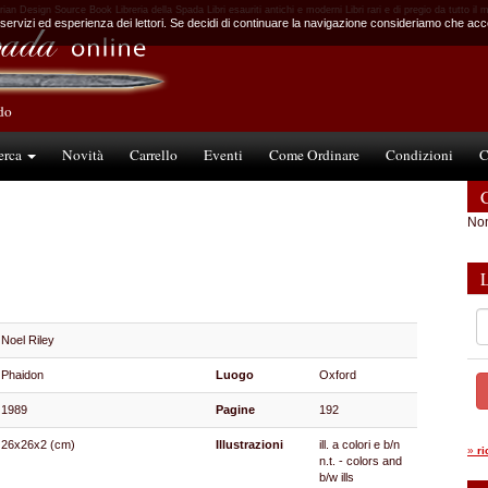
rian Design Source Book Libreria della Spada Libri esauriti antichi e moderni Libri rari e di pregio da tutto il
 servizi ed esperienza dei lettori. Se decidi di continuare la navigazione consideriamo che accet
ndo
erca
Novità
Carrello
Eventi
Come Ordinare
Condizioni
C
C
Non
Noel Riley
Phaidon
Luogo
Oxford
1989
Pagine
192
26x26x2 (cm)
Illustrazioni
ill. a colori e b/n
»
r
n.t. - colors and
b/w ills