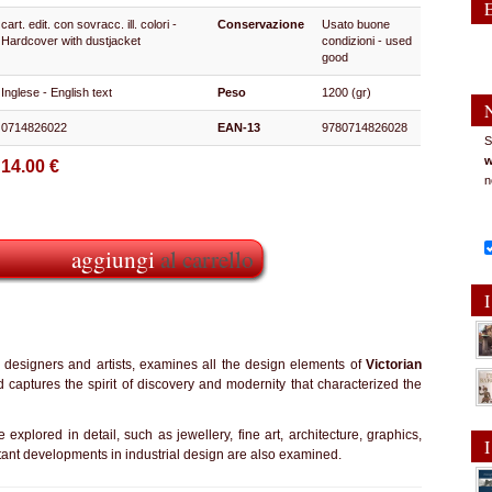
cart. edit. con sovracc. ill. colori -
Conservazione
Usato buone
Hardcover with dustjacket
condizioni - used
good
Inglese - English text
Peso
1200 (gr)
0714826022
EAN-13
9780714826028
S
w
14.00 €
n
aggiungi
al carrello
I
rs, designers and artists, examines all the design elements of
Victorian
captures the spirit of discovery and modernity that characterized the
 explored in detail, such as jewellery, fine art, architecture, graphics,
I
tant developments in industrial design are also examined.