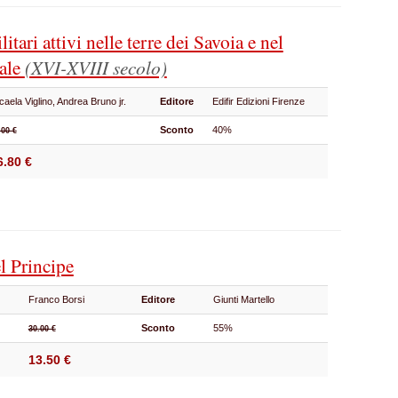
itari attivi nelle terre dei Savoia e nel
tale
(XVI-XVIII secolo)
caela Viglino, Andrea Bruno jr.
Editore
Edifir Edizioni Firenze
Sconto
40%
.00 €
6.80 €
el Principe
Franco Borsi
Editore
Giunti Martello
Sconto
55%
30.00 €
13.50 €