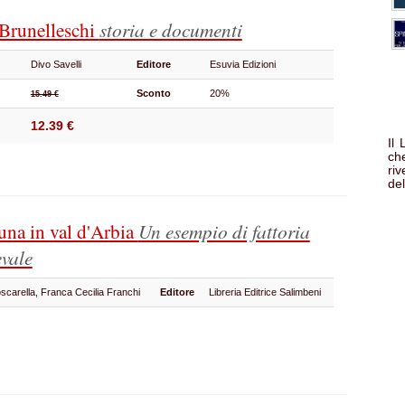
Brunelleschi
storia e documenti
Divo Savelli
Editore
Esuvia Edizioni
Sconto
20%
15.49 €
12.39 €
Il
che
ri
del
una in val d'Arbia
Un esempio di fattoria
evale
scarella, Franca Cecilia Franchi
Editore
Libreria Editrice Salimbeni