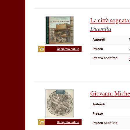
La città sognat
Duemila
Autore/i
Prezzo
Compralo subito
Prezzo scontato
Giovanni Miche
Autore/i
Prezzo
Compralo subito
Prezzo scontato