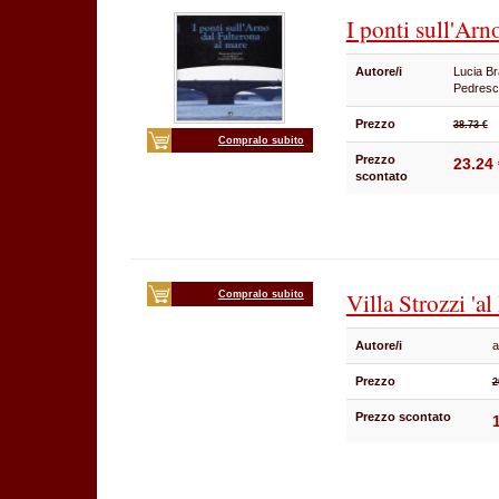
I ponti sull'Arn
Autore/i
Lucia Br
Pedres
Prezzo
38.73 €
Compralo subito
Prezzo
23.24 
scontato
Villa Strozzi 'al
Compralo subito
Autore/i
a
Prezzo
2
Prezzo scontato