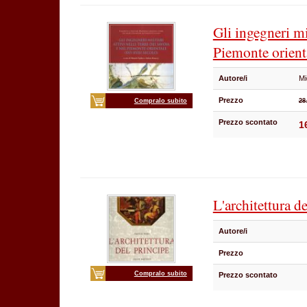
Gli ingegneri mil
Piemonte orien
Autore/i
Mi
Prezzo
Compralo subito
28
Prezzo scontato
1
L'architettura d
Autore/i
Prezzo
Compralo subito
Prezzo scontato