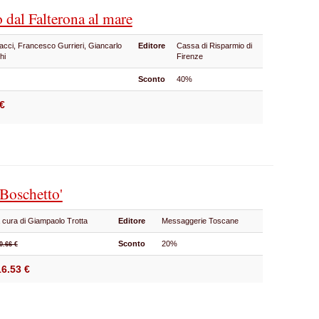
o dal Falterona al mare
acci, Francesco Gurrieri, Giancarlo
Editore
Cassa di Risparmio di
chi
Firenze
Sconto
40%
€
 Boschetto'
 cura di Giampaolo Trotta
Editore
Messaggerie Toscane
Sconto
20%
0.66 €
16.53 €