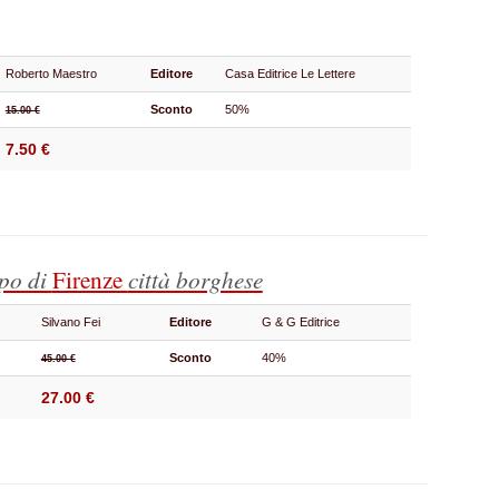
Roberto Maestro
Editore
Casa Editrice Le Lettere
Sconto
50%
15.00 €
7.50 €
ppo di
Firenze
città borghese
Silvano Fei
Editore
G & G Editrice
Sconto
40%
45.00 €
27.00 €