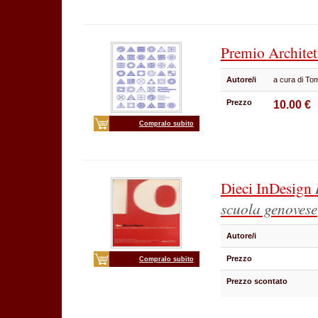
Premio Architet
Autore/i
a cura di To
Prezzo
10.00 €
Compralo subito
Dieci InDesign
scuola genovese
Autore/i
Prezzo
Compralo subito
Prezzo scontato