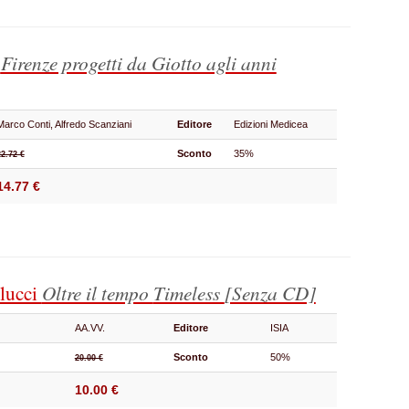
a
Firenze progetti da Giotto agli anni
Marco Conti, Alfredo Scanziani
Editore
Edizioni Medicea
Sconto
35%
22.72 €
14.77 €
lucci
Oltre il tempo
Timeless
[Senza CD]
AA.VV.
Editore
ISIA
Sconto
50%
20.00 €
10.00 €