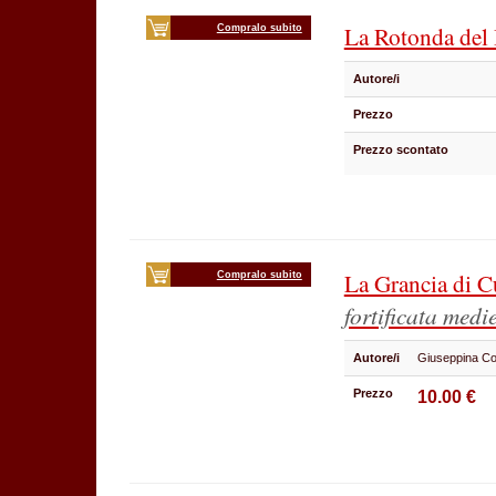
La Rotonda del 
Compralo subito
Autore/i
Prezzo
Prezzo scontato
La Grancia di C
Compralo subito
fortificata medi
Autore/i
Giuseppina Co
Prezzo
10.00 €