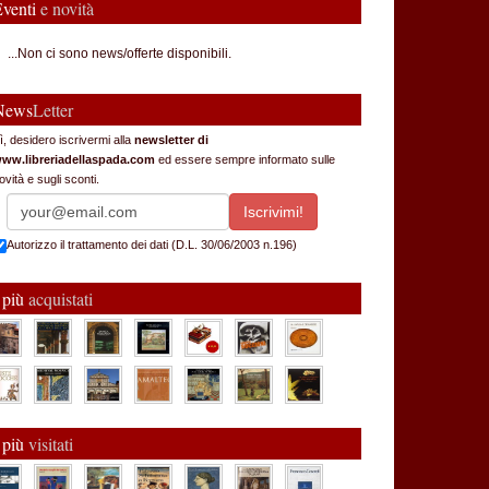
Eventi
e novità
...Non ci sono news/offerte disponibili.
News
Letter
ì, desidero iscrivermi alla
newsletter di
ww.libreriadellaspada.com
ed essere sempre informato sulle
ovità e sugli sconti.
Autorizzo il trattamento dei dati (D.L. 30/06/2003 n.196)
 più
acquistati
 più
visitati