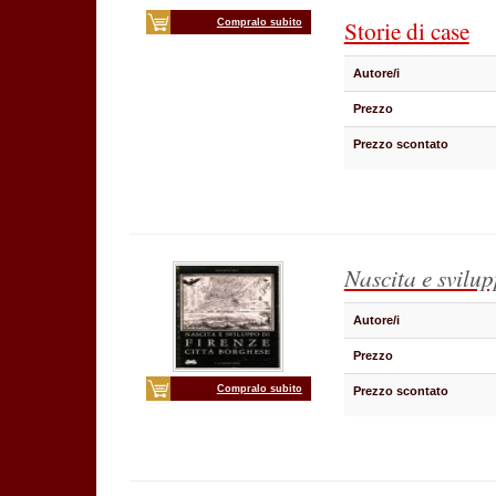
Storie di case
Compralo subito
Autore/i
Prezzo
Prezzo scontato
Nascita e svilu
Autore/i
Prezzo
Compralo subito
Prezzo scontato