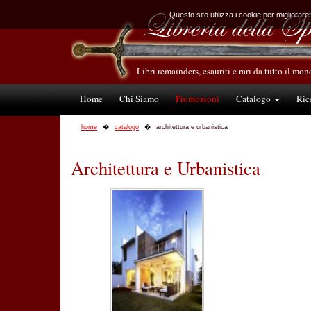
Questo sito utilizza i cookie per migliorare
Libri remainders, esauriti e rari da tutto il mo
Home
Chi Siamo
Promozioni
Catalogo
Ric
home
catalogo
architettura e urbanistica
Architettura e Urbanistica