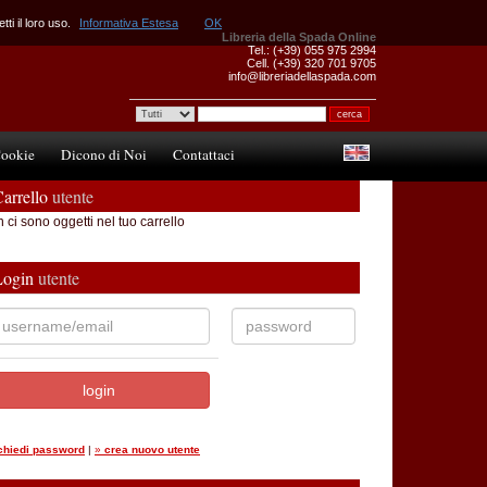
ti il loro uso.
Informativa Estesa
OK
Libreria della Spada Online
Tel.: (+39) 055 975 2994
Cell. (+39) 320 701 9705
info@libreriadellaspada.com
ookie
Dicono di Noi
Contattaci
arrello
utente
 ci sono oggetti nel tuo carrello
Login
utente
ichiedi password
|
»
crea nuovo utente