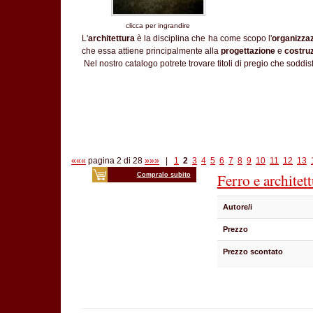
clicca per ingrandire
L'
architettura
è la disciplina che ha come scopo l'
organizzaz
che essa attiene principalmente alla
progettazione
e
costru
Nel nostro catalogo potrete trovare titoli di pregio che soddisf
«««
pagina 2 di 28
»»»
|
1
2
3
4
5
6
7
8
9
10
11
12
13
Ferro e architet
Compralo subito
Autore/i
Prezzo
Prezzo scontato