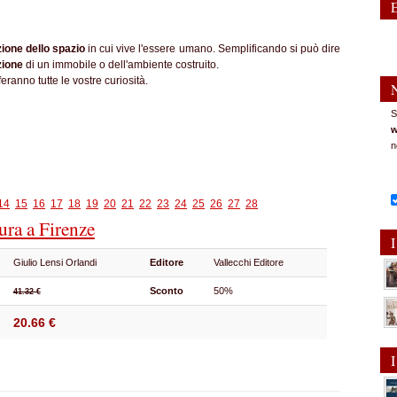
ione dello spazio
in cui vive l'essere umano. Semplificando si può dire
zione
di un immobile o dell'ambiente costruito.
eranno tutte le vostre curiosità.
S
w
n
14
15
16
17
18
19
20
21
22
23
24
25
26
27
28
tura a Firenze
I
Giulio Lensi Orlandi
Editore
Vallecchi Editore
Sconto
50%
41.32 €
20.66 €
I