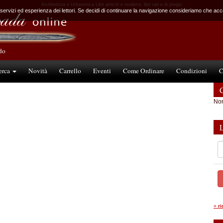
Architettura e Urbanistica Libri antichi e moderni, libri rari e di pregio
 servizi ed esperienza dei lettori. Se decidi di continuare la navigazione consideriamo che accet
ndo
erca
Novità
Carrello
Eventi
Come Ordinare
Condizioni
C
C
Non
»
r