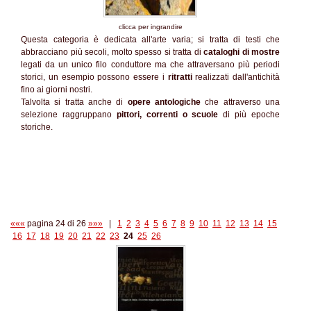
clicca per ingrandire
Questa categoria è dedicata all'arte varia; si tratta di testi che
abbracciano più secoli, molto spesso si tratta di
cataloghi di mostre
legati da un unico filo conduttore ma che attraversano più periodi
storici, un esempio possono essere i
ritratti
realizzati dall'antichità
fino ai giorni nostri.
Talvolta si tratta anche di
opere antologiche
che attraverso una
selezione raggruppano
pittori, correnti o scuole
di più epoche
storiche.
«««
pagina 24 di 26
»»»
|
1
2
3
4
5
6
7
8
9
10
11
12
13
14
15
16
17
18
19
20
21
22
23
24
25
26