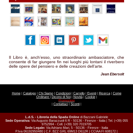
Il Libro è, anch’esso, uno straordinario ambasciatore, che
consente di far giungere fin nei luoghi più lontani il riverbero
delle opere del pensiero e delle creazioni dell’arte.
Jean Ebersolt
Home
|
Catalogo
|
Chi Siamo
|
Condizioni
|
Carrello
|
Eventi
|
Ricerca
|
Come
Ordinare
|
Dicono di Noi
|
Novità
|
Cookie
|
Promozioni
|
Contattaci
|
Sconti
|
L.d.S. - Libreria della Spada Online
di Bazzani Gabriele
Sede Operativa:
Via Augusto Barazzuoli 6 R - 50136 - Firenze - Italia | Tel. (+39) 055
9752994 - Cell. (+39) 320 7019705
Sede Legale:
Via Adriano Mari, 5 - 50136 - Firenze - Italia
P.Iva 06192950480 | C.F. BZZ GRL 69M13 D612R | CCIAA FI 608172 |