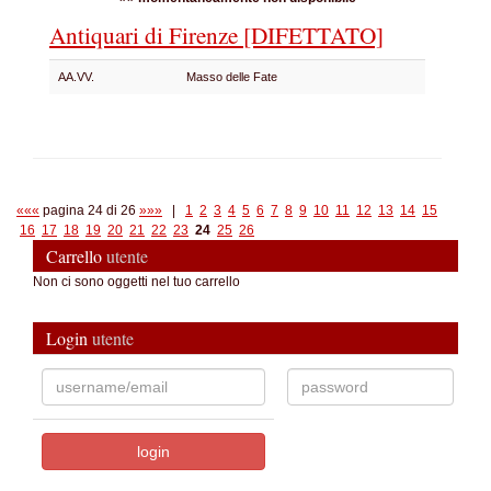
Antiquari di Firenze [DIFETTATO]
AA.VV.
Masso delle Fate
«««
pagina 24 di 26
»»»
|
1
2
3
4
5
6
7
8
9
10
11
12
13
14
15
16
17
18
19
20
21
22
23
24
25
26
Carrello
utente
Non ci sono oggetti nel tuo carrello
Login
utente