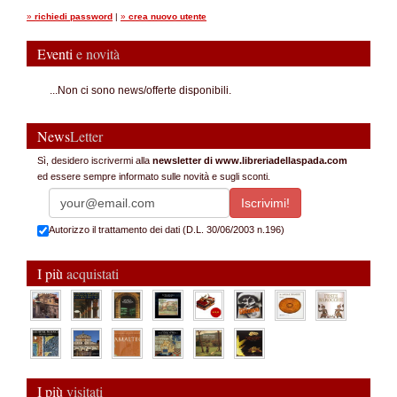
»
richiedi password
|
»
crea nuovo utente
Eventi
e novità
...Non ci sono news/offerte disponibili.
News
Letter
Sì, desidero iscrivermi alla
newsletter di www.libreriadellaspada.com
ed essere sempre informato sulle novità e sugli sconti.
Autorizzo il trattamento dei dati (D.L. 30/06/2003 n.196)
I più
acquistati
I più
visitati