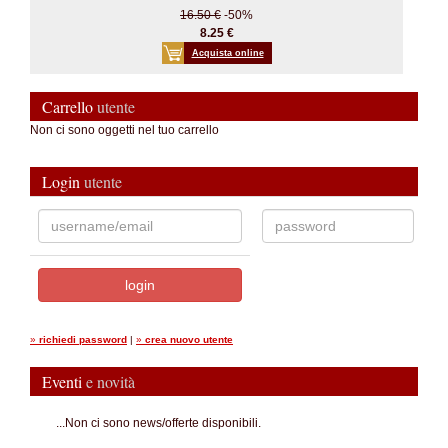
16.50 €
-50%
8.25 €
Acquista online
Carrello
utente
Non ci sono oggetti nel tuo carrello
Login
utente
»
richiedi password
|
»
crea nuovo utente
Eventi
e novità
...Non ci sono news/offerte disponibili.