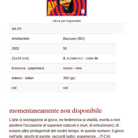
clicca per ingrandire
AA.VV.
Artebambini
Bazzano (BO)
2002
50
21x24 (cm)
ill. a colori n.t. - color ills
brossura - paperback
nuovo - new
italiano - Italian
300 (gr)
n/d
n/d
momentaneamente non disponibile
L'arte si sovrappone al gioco, ne testimonia la vitalità, esorta a non
perdere l'occasione di superare ostacoli e muri, di emozionarci, di
essere attivi protagonisti del nostro tempo. In questo numero: il gioco
nell'arte, giochi di parole, racconti ludici, esperienze... (T-CA)