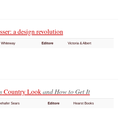
ser: a design revolution
l Whiteway
Editore
Victoria & Albert
s
Country Look
and How to Get It
eehafer Sears
Editore
Hearst Books