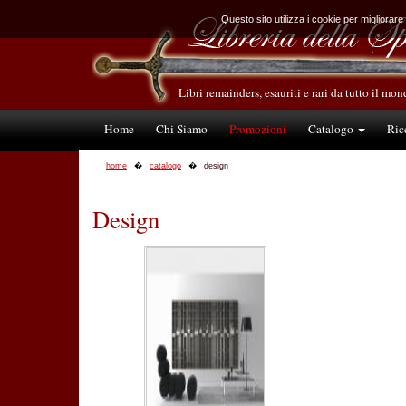
Questo sito utilizza i cookie per migliorare
Libri remainders, esauriti e rari da tutto il mo
Home
Chi Siamo
Promozioni
Catalogo
Ric
home
catalogo
design
Design