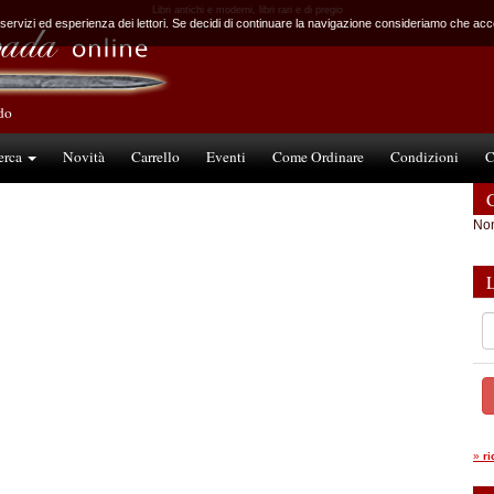
Libri antichi e moderni, libri rari e di pregio
 servizi ed esperienza dei lettori. Se decidi di continuare la navigazione consideriamo che accet
ndo
erca
Novità
Carrello
Eventi
Come Ordinare
Condizioni
C
C
Non
»
r