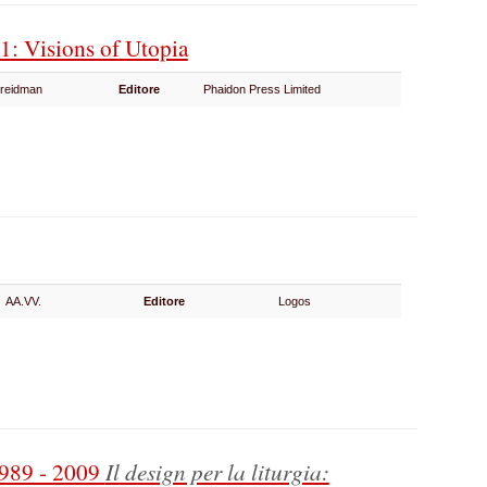
31: Visions of Utopia
Freidman
Editore
Phaidon Press Limited
AA.VV.
Editore
Logos
1989 - 2009
Il design per la liturgia: