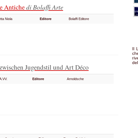
e Antiche
di Bolaffi Arte
etta Niola
Editore
Bolaffi Editore
Il
che
ri
del
zwischen Jugendstil und Art Déco
A.VV.
Editore
Arnoldsche