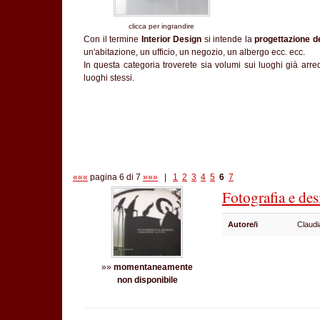
clicca per ingrandire
Con il termine
Interior Design
si intende la
progettazione de
un'abitazione, un ufficio, un negozio, un albergo ecc. ecc.
In questa categoria troverete sia volumi sui luoghi già arre
luoghi stessi.
«««
pagina 6 di 7
»»»
|
1
2
3
4
5
6
7
Fotografia e de
Autore/i
Claudi
»»
momentaneamente
non disponibile