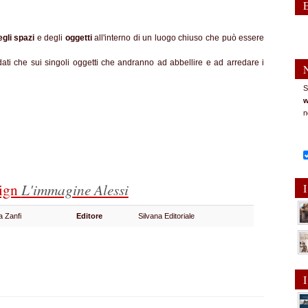
gli spazi
e degli
oggetti
all'interno di un luogo chiuso che può essere
dati che sui singoli oggetti che andranno ad abbellire e ad arredare i
S
w
n
sign
L'immagine Alessi
I
a Zanfi
Editore
Silvana Editoriale
I