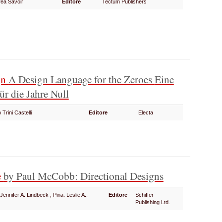
rea Savoir
Editore
Tectum Publishers
gn
A Design Language for the Zeroes
Eine
ür die Jahre Null
o Trini Castelli
Editore
Electa
e
by Paul McCobb:
Directional Designs
ennifer A. Lindbeck , Pina. Leslie A.,
Editore
Schiffer
on
Publishing Ltd.