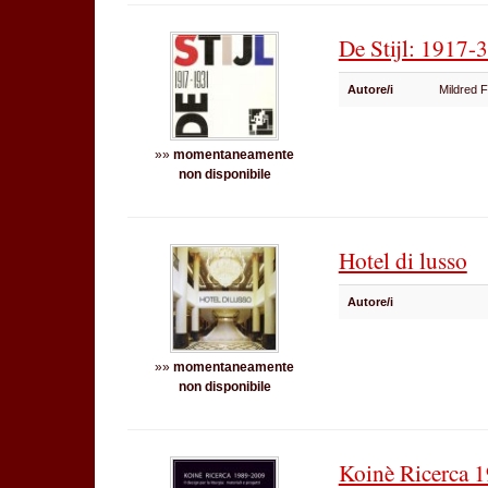
De Stijl: 1917-
Autore/i
Mildred 
»»
momentaneamente
non disponibile
Hotel di lusso
Autore/i
»»
momentaneamente
non disponibile
Koinè Ricerca 