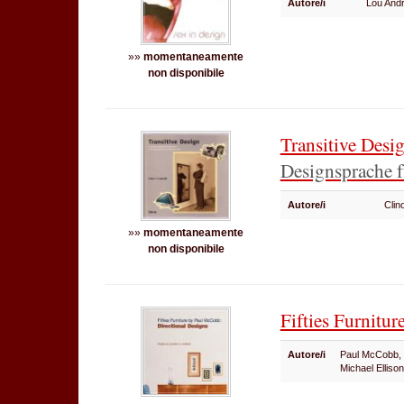
Autore/i
Lou And
»»
momentaneamente
non disponibile
Transitive Desi
Designsprache f
Autore/i
Clin
»»
momentaneamente
non disponibile
Fifties Furnitur
Autore/i
Paul McCobb, J
Michael Ellis