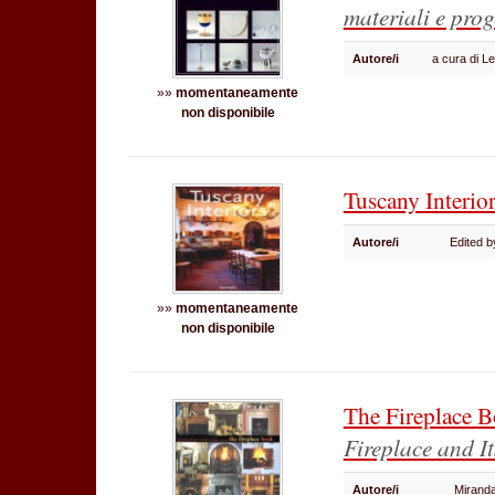
materiali e prog
Autore/i
a cura di L
»»
momentaneamente
non disponibile
Tuscany Interio
Autore/i
Edited 
»»
momentaneamente
non disponibile
The Fireplace 
Fireplace and I
Autore/i
Mirand