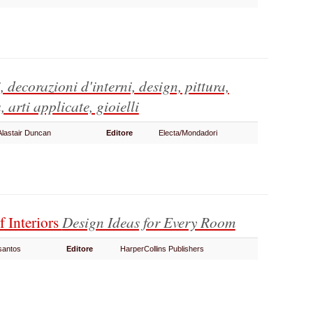
, decorazioni d'interni, design, pittura,
, arti applicate, gioielli
 Alastair Duncan
Editore
Electa/Mondadori
 Interiors
Design Ideas for Every Room
osantos
Editore
HarperCollins Publishers