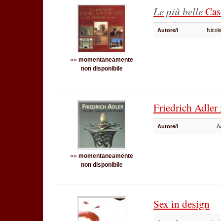
Le più belle
Cas
Autore/i
Nicol
»»
momentaneamente
non disponibile
Friedrich Adler
Autore/i
A
»»
momentaneamente
non disponibile
Sex in design