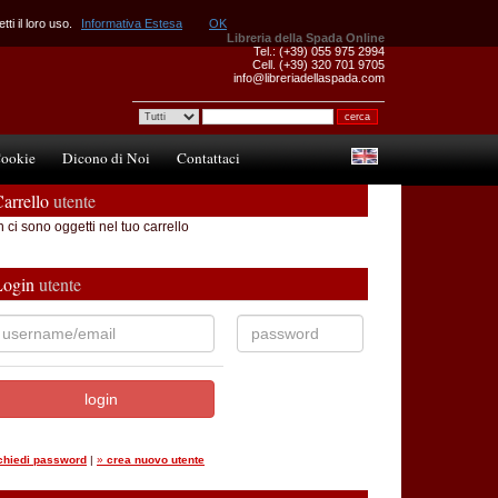
ti il loro uso.
Informativa Estesa
OK
Libreria della Spada Online
Tel.: (+39) 055 975 2994
Cell. (+39) 320 701 9705
info@libreriadellaspada.com
ookie
Dicono di Noi
Contattaci
arrello
utente
 ci sono oggetti nel tuo carrello
Login
utente
ichiedi password
|
»
crea nuovo utente