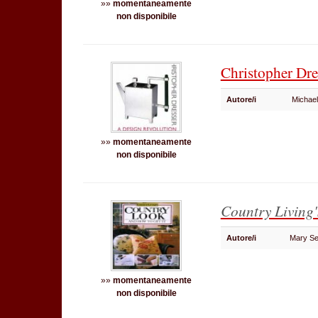
»»
momentaneamente
non disponibile
Christopher Dres
Autore/i
Michae
»»
momentaneamente
non disponibile
Country Living'
Autore/i
Mary S
»»
momentaneamente
non disponibile