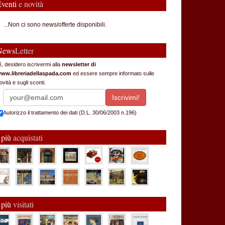
Eventi
e novità
...Non ci sono news/offerte disponibili.
News
Letter
ì, desidero iscrivermi alla
newsletter di
ww.libreriadellaspada.com
ed essere sempre informato sulle
ovità e sugli sconti.
Autorizzo il trattamento dei dati (D.L. 30/06/2003 n.196)
 più
acquistati
 più
visitati