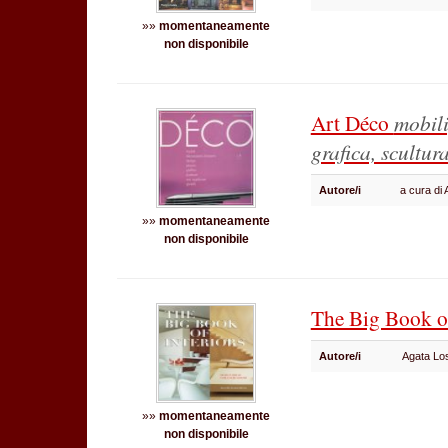
»»
momentaneamente
non disponibile
Art Déco
mobili
grafica, scultura
Autore/i
a cura di
»»
momentaneamente
non disponibile
The Big Book of
Autore/i
Agata L
»»
momentaneamente
non disponibile