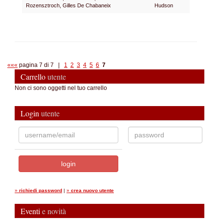
Rozensztroch, Gilles De Chabaneix
Hudson
«««
pagina 7 di 7 |
1
2
3
4
5
6
7
Carrello
utente
Non ci sono oggetti nel tuo carrello
Login
utente
»
richiedi password
|
»
crea nuovo utente
Eventi
e novità