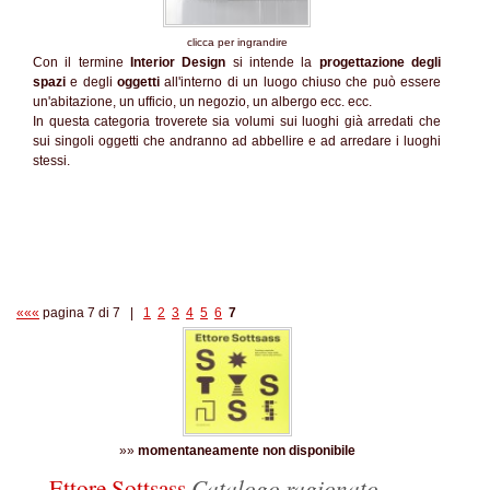
clicca per ingrandire
Con il termine
Interior Design
si intende la
progettazione degli
spazi
e degli
oggetti
all'interno di un luogo chiuso che può essere
un'abitazione, un ufficio, un negozio, un albergo ecc. ecc.
In questa categoria troverete sia volumi sui luoghi già arredati che
sui singoli oggetti che andranno ad abbellire e ad arredare i luoghi
stessi.
«««
pagina 7 di 7 |
1
2
3
4
5
6
7
»»
momentaneamente non disponibile
Ettore Sottsass
Catalogo ragionato