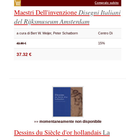
Compralo subito
Maestri Dell'invenzione
Disegni Italiani
del Rijksmuseum Amsterdam
a cura di Bert W. Meijer, Peter Schatborn
Centro Di
15%
43.90 €
37.32 €
»»
momentaneamente non disponibile
Dessins du Siècle d'or hollandais
La