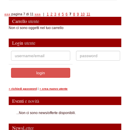
«««
pagina 7 di 11
»»»
|
1
2
3
4
5
6
7
8
9
10
11
Carrello
utente
Non ci sono oggetti nel tuo carrello
Login
utente
»
richiedi password
|
»
crea nuovo utente
Eventi
e novità
...Non ci sono news/offerte disponibili.
News
Letter