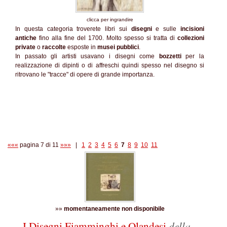
clicca per ingrandire
In questa categoria troverete libri sui
disegni
e sulle
incisioni
antiche
fino alla fine del 1700. Molto spesso si tratta di
collezioni
private
o
raccolte
esposte in
musei pubblici
.
In passato gli artisti usavano i disegni come
bozzetti
per la
realizzazione di dipinti o di affreschi quindi spesso nel disegno si
ritrovano le "tracce" di opere di grande importanza.
«««
pagina 7 di 11
»»»
|
1
2
3
4
5
6
7
8
9
10
11
»»
momentaneamente non disponibile
I Disegni Fiamminghi e Olandesi
della