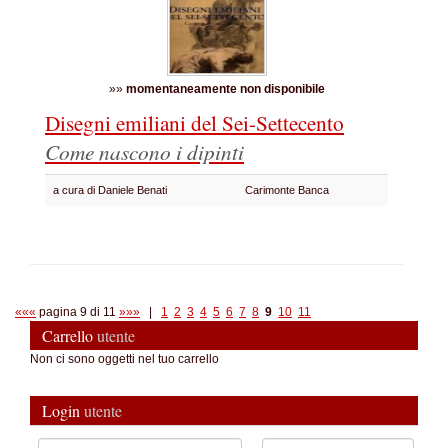
»»
momentaneamente non disponibile
Disegni emiliani del Sei-Settecento
Come nascono i dipinti
a cura di Daniele Benati
Carimonte Banca
«««
pagina 9 di 11
»»»
|
1
2
3
4
5
6
7
8
9
10
11
Carrello
utente
Non ci sono oggetti nel tuo carrello
Login
utente