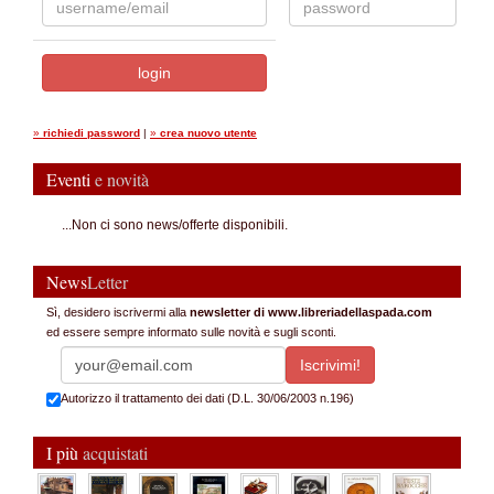
»
richiedi password
|
»
crea nuovo utente
Eventi
e novità
...Non ci sono news/offerte disponibili.
News
Letter
Sì, desidero iscrivermi alla
newsletter di www.libreriadellaspada.com
ed essere sempre informato sulle novità e sugli sconti.
Autorizzo il trattamento dei dati (D.L. 30/06/2003 n.196)
I più
acquistati