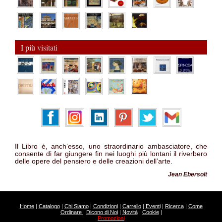
I più
visitati
Il Libro è, anch’esso, uno straordinario ambasciatore, che
consente di far giungere fin nei luoghi più lontani il riverbero
delle opere del pensiero e delle creazioni dell’arte.
Jean Ebersolt
Home
|
Catalogo
|
Chi Siamo
|
Condizioni
|
Carrello
|
Eventi
|
Ricerca
|
Come
Ordinare
|
Dicono di Noi
|
Novità
|
Cookie
|
Promozioni