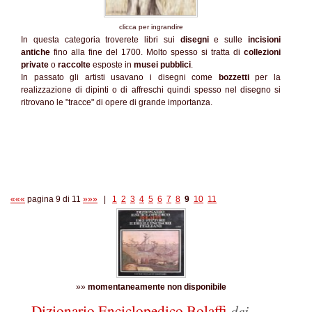
clicca per ingrandire
In questa categoria troverete libri sui
disegni
e sulle
incisioni
antiche
fino alla fine del 1700. Molto spesso si tratta di
collezioni
private
o
raccolte
esposte in
musei pubblici
.
In passato gli artisti usavano i disegni come
bozzetti
per la
realizzazione di dipinti o di affreschi quindi spesso nel disegno si
ritrovano le "tracce" di opere di grande importanza.
«««
pagina 9 di 11
»»»
|
1
2
3
4
5
6
7
8
9
10
11
»»
momentaneamente non disponibile
Dizionario Enciclopedico Bolaffi
dei