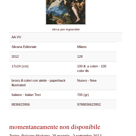
clicca per ingrandire
AA.VV.
Silvana Editoriale
Milano
2012
128
17x24 (cm)
100 ill. a colori - 100
color ills
bross.ill colori con alette - paperback
Nuovo - New
illustrated
Italiano - Italian Text
700 (gr)
8836623956
9788836623952
momentaneamente non disponibile