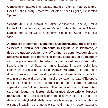
Torino, Palazzo Madama, 29 maggio - 2 settembre 2012.
Contributi in catalogo di:
Clelia Arnaldi di Balme, Piero Boccardo,
Cecilia Chilosi, Mary Newcome Schleier, Enrica Pagella, Gelsomina
Spione.
Schede di:
Clelia Arnaldi di Balme, Alessandra Cabella, Ursula
Esposito, Luca Leoncini, Simone Mattiello, Mary Newcome Schleier,
Daniele Sanguineti, Giulio Sommariva, Gelsomina Spione, Valentina
Vico.
Ai fratelli
Bartolomeo e Domenico Guidobono, attivi tra la
fine del
Seicento e l’inizio del Settecento in Liguria e in Piemonte, è
dedicato questo volume, che offre una retrospettiva completa e
aggiornata sulla loro carriera di pittori, costellata di successi in
vita, ma poco considerata dalla critica nei secoli successivi.
I due
fratelli, originari di Savona, hanno lasciato il segno della loro
ispirazione più alta nei soffitti di
Palazzo
Madama
a Torino, ma si
deve a loro anche una
vasta produzione di quadri da cavalletto
,
ora in gran parte dispersa in musei e collezioni private d’Europa e
d’America. Giunti a Torino a seguito del padre – pittore e ceramista
stipendiato da Vittorio Amedeo II –,
introducono in Piemonte i
caratteri leggeri e festosi della grande decorazione barocca
genovese
, che trae i suoi spunti dall’osservazione della natura e
dallo studio degli effetti della luce. Favole mitologiche, storie bibliche
e soggetti sacri, nature morte e scene di magia si accompagnano