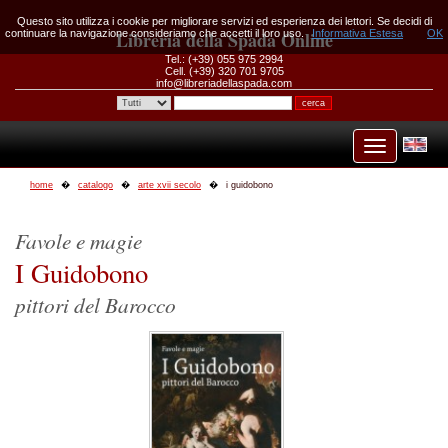
Questo sito utilizza i cookie per migliorare servizi ed esperienza dei lettori. Se decidi di
continuare la navigazione consideriamo che accetti il loro uso.
Libreria della Spada Online
Informativa Estesa
OK
Tel.: (+39) 055 975 2994
Cell. (+39) 320 701 9705
info@libreriadellaspada.com
home
catalogo
arte xvii secolo
i guidobono
Favole e magie
I Guidobono
pittori del Barocco