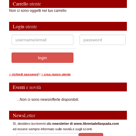
Carrello
utente
Non ci sono oggetti nel tuo carrello
Login
utente
»
richiedi password
|
»
crea nuovo utente
Eventi
e novità
...Non ci sono news/offerte disponibili.
News
Letter
Sì, desidero iscrivermi alla
newsletter di www.libreriadellaspada.com
ed essere sempre informato sulle novità e sugli sconti.