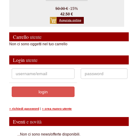
50.00 €
-15%
42.50 €
Acquista online
Carrello
utente
Non ci sono oggetti nel tuo carrello
Login
utente
»
richiedi password
|
»
crea nuovo utente
Eventi
e novità
...Non ci sono news/offerte disponibili.