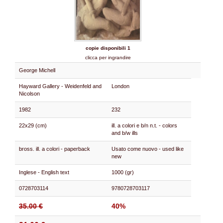
copie disponibili 1
clicca per ingrandire
George Michell
Hayward Gallery - Weidenfeld and
London
Nicolson
1982
232
22x29 (cm)
ill. a colori e b/n n.t. - colors
and b/w ills
bross. ill. a colori - paperback
Usato come nuovo - used like
new
Inglese - English text
1000 (gr)
0728703114
9780728703117
35.00 €
40%