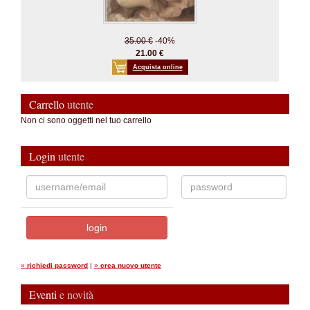
35.00 €
-40%
21.00 €
Acquista online
Carrello
utente
Non ci sono oggetti nel tuo carrello
Login
utente
»
richiedi password
|
»
crea nuovo utente
Eventi
e novità