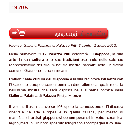
19.20 €
aggiungi
al carrello
Firenze, Galleria Palatina di Palazzo Pitti, 3 aprile - 1 luglio 2012.
Nella primavera 2012
Palazzo Pitti
celebrerà il
Giappone
, la sua
arte
, la sua
cultura
e le sue
tradizioni
ospitando nelle sale più
rappresentative dei suoi musei tre mostre, raccolte sotto l’iniziativa
comune: Giappone. Terra di incanti.
L’affascinante
cultura del Giappone
e la sua reciproca influenza con
l’Occidente europeo sono i punti cardine attorno ai quali ruota la
bellissima mostra che sarà ospitata nella superba cornice della
Galleria Palatina di Palazzo Pitti
, a Firenze.
Il volume illustra attraverso 103 opere la connessione e l’influenza
orientale nell’arte europea e in quella italiana, per mezzo di
manufatti di
artisti giapponesi contemporanei
in vetro, ceramica,
legno, metallo. Un ricco apparato fotografico accompagna il volume.