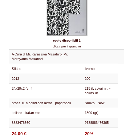
copie disponibili 1
clicca per ingrandire
A Cura di Mr. Karasawa Masahiro, Mr.
Moroyama Masanori
Sillabe
livorno
2012
200
24x29x2 (cm)
215 ill. colori n.t. -
colors ills
bross. ill. a colori con alette - paperback
Nuovo - New
Italiano - Italian text
1300 (gr)
8883476360
9788883476365
24.00 €
20%