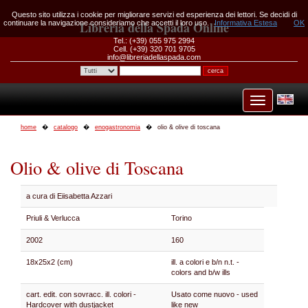
Questo sito utilizza i cookie per migliorare servizi ed esperienza dei lettori. Se decidi di
continuare la navigazione consideriamo che accetti il loro uso.
Libreria della Spada Online
Informativa Estesa
OK
Tel.: (+39) 055 975 2994
Cell. (+39) 320 701 9705
info@libreriadellaspada.com
home
catalogo
enogastronomia
olio & olive di toscana
Olio & olive di Toscana
a cura di Eiisabetta Azzari
Priuli & Verlucca
Torino
2002
160
18x25x2 (cm)
ill. a colori e b/n n.t. -
colors and b/w ills
cart. edit. con sovracc. ill. colori -
Usato come nuovo - used
Hardcover with dustjacket
like new