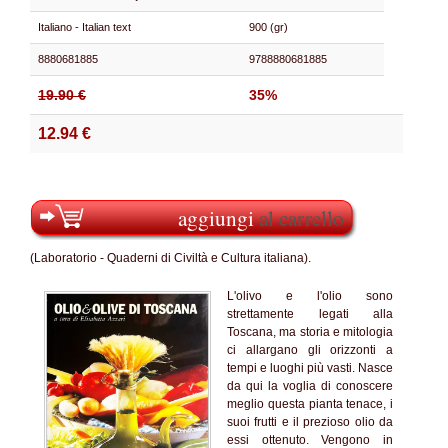
Italiano - Italian text
900 (gr)
8880681885
9788880681885
19.90 €
35%
12.94 €
aggiungi
al carrello
(Laboratorio - Quaderni di Civiltà e Cultura italiana).
L'olivo e l'olio sono
strettamente legati alla
Toscana, ma storia e mitologia
ci allargano gli orizzonti a
tempi e luoghi più vasti. Nasce
da qui la voglia di conoscere
meglio questa pianta tenace, i
suoi frutti e il prezioso olio da
essi ottenuto. Vengono in